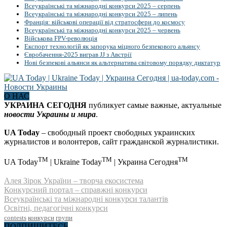
Всеукраїнські та міжнародні конкурси 2025 – серпень
Всеукраїнські та міжнародні конкурси 2025 – липень
Франція: військові операції від стратосфери до космосу
Всеукраїнські та міжнародні конкурси 2025 – червень
Військова FPV-революція
Експорт технологій як запорука міцного безпекового альянсу
Євробачення-2025 виграв JJ з Австрії
Нові безпекові альянси як альтернатива світовому порядку диктатур
О НАС
УКРАИНА СЕГОДНЯ
публикует самые важные, актуальные
новости Украины и мира
.
UA Today
– свободный проект свободных украинских
журналистов и волонтеров, сайт гражданской журналистики.
TM
TM
TM
UA Today
| Ukraine Today
| Украина Сегодня
Алея Зірок України – творча екосистема
Конкурсний портал – справжні конкурси
Всеукраїнські та міжнародні конкурси талантів
Освітні, педагогічні конкурси
contests
конкурси
групи
ПОДПИШИТЕСЬ