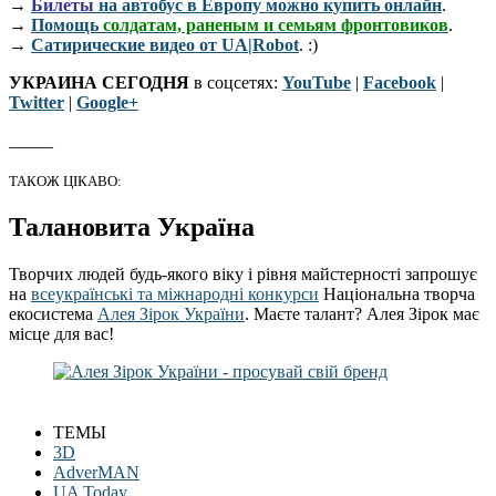
→
Билеты
на автобус в Европу можно купить онлайн
.
→
Помощь
солдатам, раненым и семьям фронтовиков
.
→
Сатирические видео от UA|Robot
. :)
УКРАИНА СЕГОДНЯ
в соцсетях:
YouTube
|
Facebook
|
Twitter
|
Google+
_____
ТАКОЖ ЦІКАВО:
Талановита Україна
Творчих людей будь-якого віку і рівня майстерності запрошує
на
всеукраїнські та міжнародні конкурси
Національна творча
екосистема
Алея Зірок України
. Маєте талант? Алея Зірок має
місце для вас!
ТЕМЫ
3D
AdverMAN
UA Today