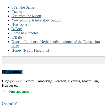
I Felt the Same
Скандал!
Girl from the Moon
New photos. A love story outdoor
Повторить
B-Boy
Some new photos
It’ll Be
Duncan Laurence, Netherlands – winner of the Eurovision
2019
Honey (Night Thoughts)
.
Підручники
Підручники Oxford, Cambridge, Pearson, Express, Macmillan,
Hueber etc
Открыть список
QueenTV