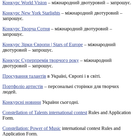
Конкурс World Vision
– міжнародний двотуровий – запрошує.
Конкурс New York Starlights
– міжнародний двотуровий –
запрошує.
Конкурс Творча Сотня
– міжнародний двотуровий –
запрошує.
Конкурс Зірки Європи | Stars of Europe
– міжнародний
двотуровий – запрошує.
Конкурс Суперпремія творчого року
– міжнародний
двотуровий – запрошує.
Просування талантів
в Україні, Європі і в світі.
Портфоліо артистів
– персональні сторінки для творчих
людей.
Конкурсні новини
України сьогодні.
Constellation of Talents international contest
Rules and Application
Form.
Constellation: Power of Music
international contest Rules and
Application Form.