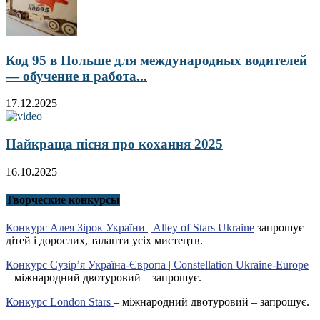
Код 95 в Польше для международных водителей
— обучение и работа...
17.12.2025
Найкраща пісня про кохання 2025
16.10.2025
Творческие конкурсы
Конкурс Алея Зірок України | Alley of Stars Ukraine
запрошує
дітей і дорослих, таланти усіх мистецтв.
Конкурс Сузір’я Україна-Європа | Constellation Ukraine-Europe
– міжнародний двотуровий – запрошує.
Конкурс London Stars
– міжнародний двотуровий – запрошує.