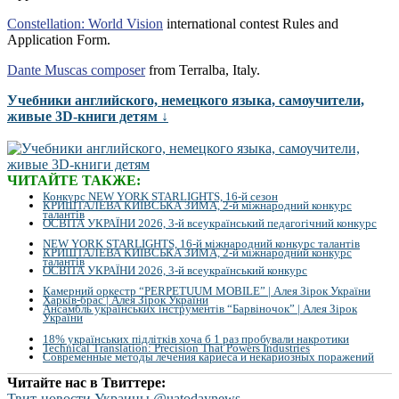
Constellation: World Vision
international contest Rules and
Application Form.
Dante Muscas composer
from Terralba, Italy.
Учебники английского, немецкого языка, самоучители,
живые 3D-книги детям ↓
ЧИТАЙТЕ ТАКЖЕ:
Конкурс NEW YORK STARLIGHTS, 16-й сезон
КРИШТАЛЕВА КИЇВСЬКА ЗИМА, 2-й міжнародний конкурс
талантів
ОСВІТА УКРАЇНИ 2026, 3-й всеукраїнський педагогічний конкурс
NEW YORK STARLIGHTS, 16-й міжнародний конкурс талантів
КРИШТАЛЕВА КИЇВСЬКА ЗИМА, 2-й міжнародний конкурс
талантів
ОСВІТА УКРАЇНИ 2026, 3-й всеукраїнський конкурс
Камерний оркестр “PERPETUUM MOBILE” | Алея Зірок України
Харків-брас | Алея Зірок України
Ансамбль українських інструментів “Барвіночок” | Алея Зірок
України
18% українських підлітків хоча б 1 раз пробували накротики
Technical Translation: Precision That Powers Industries
Современные методы лечения кариеса и некариозных поражений
Читайте нас в Твиттере:
Твит-новости Украины @uatodaynews