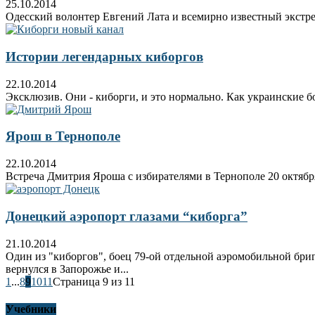
25.10.2014
Одесский волонтер Евгений Лата и всемирно известный экстре
Истории легендарных киборгов
22.10.2014
Эксклюзив. Они - киборги, и это нормально. Как украинские
Ярош в Тернополе
22.10.2014
Встреча Дмитрия Яроша с избирателями в Тернополе 20 октября
Донецкий аэропорт глазами “киборга”
21.10.2014
Один из "киборгов", боец 79-ой отдельной аэромобильной бри
вернулся в Запорожье и...
1
...
8
9
10
11
Страница 9 из 11
Учебники