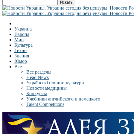
Украина
Европа
Мир
Культура
Техно
Знания
Юмор
Все
Все разделы
Head News
Українські новини культури
Новости медицины
Конкурсы
Учебники английского и немецкого
Talent Competitions