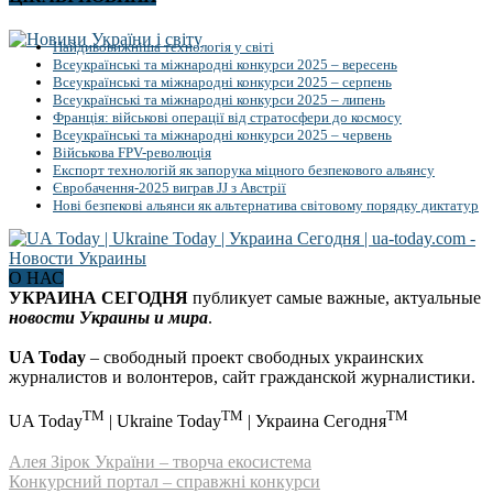
Найдивовижніша технологія у світі
Всеукраїнські та міжнародні конкурси 2025 – вересень
Всеукраїнські та міжнародні конкурси 2025 – серпень
Всеукраїнські та міжнародні конкурси 2025 – липень
Франція: військові операції від стратосфери до космосу
Всеукраїнські та міжнародні конкурси 2025 – червень
Військова FPV-революція
Експорт технологій як запорука міцного безпекового альянсу
Євробачення-2025 виграв JJ з Австрії
Нові безпекові альянси як альтернатива світовому порядку диктатур
О НАС
УКРАИНА СЕГОДНЯ
публикует самые важные, актуальные
новости Украины и мира
.
UA Today
– свободный проект свободных украинских
журналистов и волонтеров, сайт гражданской журналистики.
TM
TM
TM
UA Today
| Ukraine Today
| Украина Сегодня
Алея Зірок України – творча екосистема
Конкурсний портал – справжні конкурси