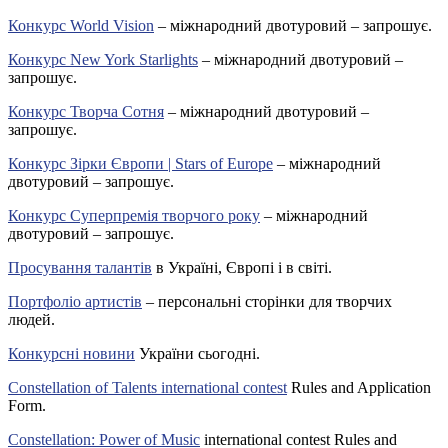
Конкурс World Vision
– міжнародний двотуровий – запрошує.
Конкурс New York Starlights
– міжнародний двотуровий –
запрошує.
Конкурс Творча Сотня
– міжнародний двотуровий –
запрошує.
Конкурс Зірки Європи | Stars of Europe
– міжнародний
двотуровий – запрошує.
Конкурс Суперпремія творчого року
– міжнародний
двотуровий – запрошує.
Просування талантів
в Україні, Європі і в світі.
Портфоліо артистів
– персональні сторінки для творчих
людей.
Конкурсні новини
України сьогодні.
Constellation of Talents international contest
Rules and Application
Form.
Constellation: Power of Music
international contest Rules and