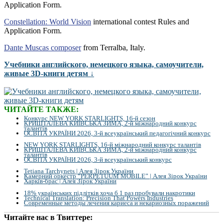
Application Form.
Constellation: World Vision
international contest Rules and
Application Form.
Dante Muscas composer
from Terralba, Italy.
Учебники английского, немецкого языка, самоучители,
живые 3D-книги детям ↓
ЧИТАЙТЕ ТАКЖЕ:
Конкурс NEW YORK STARLIGHTS, 16-й сезон
КРИШТАЛЕВА КИЇВСЬКА ЗИМА, 2-й міжнародний конкурс
талантів
ОСВІТА УКРАЇНИ 2026, 3-й всеукраїнський педагогічний конкурс
NEW YORK STARLIGHTS, 16-й міжнародний конкурс талантів
КРИШТАЛЕВА КИЇВСЬКА ЗИМА, 2-й міжнародний конкурс
талантів
ОСВІТА УКРАЇНИ 2026, 3-й всеукраїнський конкурс
Tetiana Tarchynets | Алея Зірок України
Камерний оркестр “PERPETUUM MOBILE” | Алея Зірок України
Харків-брас | Алея Зірок України
18% українських підлітків хоча б 1 раз пробували накротики
Technical Translation: Precision That Powers Industries
Современные методы лечения кариеса и некариозных поражений
Читайте нас в Твиттере: