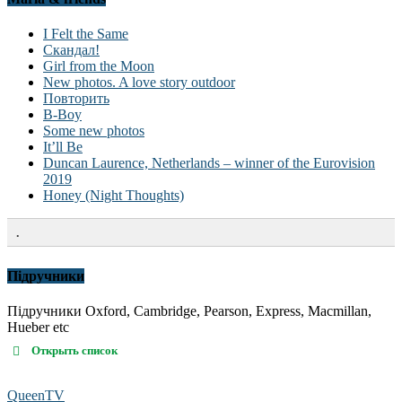
I Felt the Same
Скандал!
Girl from the Moon
New photos. A love story outdoor
Повторить
B-Boy
Some new photos
It’ll Be
Duncan Laurence, Netherlands – winner of the Eurovision
2019
Honey (Night Thoughts)
.
Підручники
Підручники Oxford, Cambridge, Pearson, Express, Macmillan,
Hueber etc
Открыть список
QueenTV