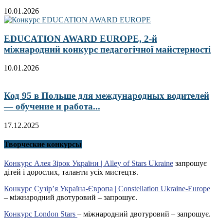
10.01.2026
EDUCATION AWARD EUROPE, 2-й
міжнародний конкурс педагогічної майстерності
10.01.2026
Код 95 в Польше для международных водителей
— обучение и работа...
17.12.2025
Творческие конкурсы
Конкурс Алея Зірок України | Alley of Stars Ukraine
запрошує
дітей і дорослих, таланти усіх мистецтв.
Конкурс Сузір’я Україна-Європа | Constellation Ukraine-Europe
– міжнародний двотуровий – запрошує.
Конкурс London Stars
– міжнародний двотуровий – запрошує.