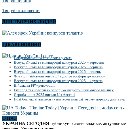
Творчі новини
Творчі оголошення
ДЛЯ ТВОРЧИХ ЛЮДЕЙ
ЦІКАВІ НОВИНИ
Найдивовижніша технологія у світі
Всеукраїнські та міжнародні конкурси 2025 – вересень
Всеукраїнські та міжнародні конкурси 2025 – серпень
Всеукраїнські та міжнародні конкурси 2025 – липень
Франція: військові операції від стратосфери до космосу
Всеукраїнські та міжнародні конкурси 2025 – червень
Військова FPV-революція
Експорт технологій як запорука міцного безпекового альянсу
Євробачення-2025 виграв JJ з Австрії
Нові безпекові альянси як альтернатива світовому порядку диктатур
О НАС
УКРАИНА СЕГОДНЯ
публикует самые важные, актуальные
новости Украины и мира
.