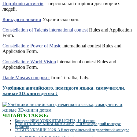
Портфоліо артистів
– персональні сторінки для творчих
людей.
Конкурсні новини
України сьогодні.
Constellation of Talents international contest
Rules and Application
Form.
Constellation: Power of Music
international contest Rules and
Application Form.
Constellation: World Vision
international contest Rules and
Application Form.
Dante Muscas composer
from Terralba, Italy.
Учебники английского, немецкого языка, самоучители,
живые 3D-книги детям ↓
ЧИТАЙТЕ ТАКЖЕ:
Конкурс NEW YORK STARLIGHTS, 16-й сезон
КРИШТАЛЕВА КИЇВСЬКА ЗИМА, 2-й міжнародний конкурс
талантів
ОСВІТА УКРАЇНИ 2026, 3-й всеукраїнський педагогічний конкурс