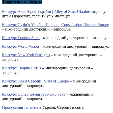
Творческие конкурсы
Конкурс Алея Зірок України | Alley of Stars Ukraine
запрошує
дітей і дорослих, таланти усіх мистецтв.
Конкурс Сузір’я Україна-Європа | Constellation Ukraine-Europe
– міжнародний двотуровий – запрошує.
Конкурс London Stars
– міжнародний двотуровий – запрошує.
Конкурс World Vision
– міжнародний двотуровий – запрошує.
Конкурс New York Starlights
– міжнародний двотуровий –
запрошує.
Конкурс Творча Сотня
– міжнародний двотуровий –
запрошує.
Конкурс Зірки Європи | Stars of Europe
– міжнародний
двотуровий – запрошує.
Конкурс Суперпремія творчого року
– міжнародний
двотуровий – запрошує.
Просування талантів
в Україні, Європі і в світі.