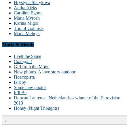
Hrystyna Starykova
Andra Aleks
Caroline Egonu
Maria Myrosh
Karina Migol
Trio of violinists
Maria Melnyk
Maria & friends
I Felt the Same
Скандал!
Girl from the Moon
New photos. A love story outdoor
Повторить
B-Boy
Some new photos
It’ll Be
Duncan Laurence, Netherlands – winner of the Eurovision
2019
Honey (Night Thoughts)
.