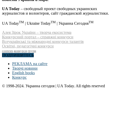
UA Today
– свободный проект свободных украинских
журналистов и волонтеров, сайт гражданской журналистики.
TM
TM
TM
UA Today
| Ukraine Today
| Украина Сегодня
Алея Зірок України – творча екосистема
Конкурсний портал – справжні конкурси
Всеукраїнські та міжнародні конкурси талантів
Освітні, педагогічні конкурси
contests
конкурси
групи
ПОДПИШИТЕСЬ
РЕКЛАМА на сайте
Творчі новини
English books
Конкурс
© 1998-2024. Украина сегодня | UA Today. All rights reserved