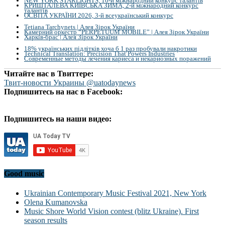
NEW YORK STARLIGHTS, 16-й міжнародний конкурс талантів
КРИШТАЛЕВА КИЇВСЬКА ЗИМА, 2-й міжнародний конкурс
талантів
ОСВІТА УКРАЇНИ 2026, 3-й всеукраїнський конкурс
Tetiana Tarchynets | Алея Зірок України
Камерний оркестр “PERPETUUM MOBILE” | Алея Зірок України
Харків-брас | Алея Зірок України
18% українських підлітків хоча б 1 раз пробували накротики
Technical Translation: Precision That Powers Industries
Современные методы лечения кариеса и некариозных поражений
Читайте нас в Твиттере:
Твит-новости Украины @uatodaynews
Подпишитесь на нас в Facebook:
Подпишитесь на наши видео:
Good music
Ukrainian Contemporary Music Festival 2021, New York
Olena Kumanovska
Music Shore World Vision contest (blitz Ukraine). First
season results