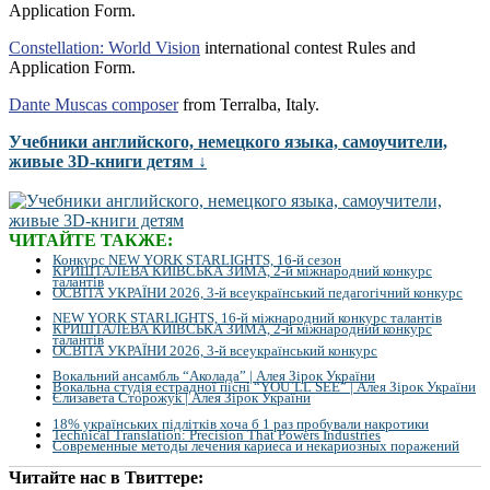
Application Form.
Constellation: World Vision
international contest Rules and
Application Form.
Dante Muscas composer
from Terralba, Italy.
Учебники английского, немецкого языка, самоучители,
живые 3D-книги детям ↓
ЧИТАЙТЕ ТАКЖЕ:
Конкурс NEW YORK STARLIGHTS, 16-й сезон
КРИШТАЛЕВА КИЇВСЬКА ЗИМА, 2-й міжнародний конкурс
талантів
ОСВІТА УКРАЇНИ 2026, 3-й всеукраїнський педагогічний конкурс
NEW YORK STARLIGHTS, 16-й міжнародний конкурс талантів
КРИШТАЛЕВА КИЇВСЬКА ЗИМА, 2-й міжнародний конкурс
талантів
ОСВІТА УКРАЇНИ 2026, 3-й всеукраїнський конкурс
Вокальний ансамбль “Аколада” | Алея Зірок України
Вокальна студія естрадної пісні “YOU`LL SEE” | Алея Зірок України
Єлизавета Сторожук | Алея Зірок України
18% українських підлітків хоча б 1 раз пробували накротики
Technical Translation: Precision That Powers Industries
Современные методы лечения кариеса и некариозных поражений
Читайте нас в Твиттере: