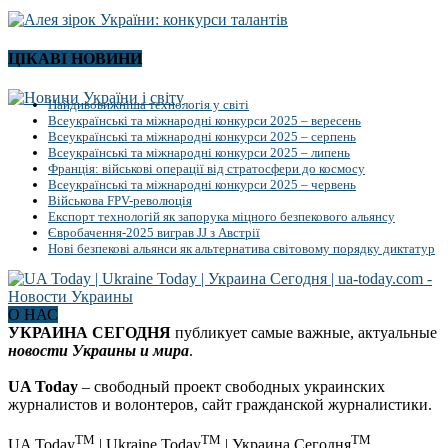
ЦІКАВІ НОВИНИ
Найдивовижніша технологія у світі
Всеукраїнські та міжнародні конкурси 2025 – вересень
Всеукраїнські та міжнародні конкурси 2025 – серпень
Всеукраїнські та міжнародні конкурси 2025 – липень
Франція: військові операції від стратосфери до космосу
Всеукраїнські та міжнародні конкурси 2025 – червень
Військова FPV-революція
Експорт технологій як запорука міцного безпекового альянсу
Євробачення-2025 виграв JJ з Австрії
Нові безпекові альянси як альтернатива світовому порядку диктатур
О НАС
УКРАИНА СЕГОДНЯ
публикует самые важные, актуальные
новости Украины и мира
.
UA Today
– свободный проект свободных украинских
журналистов и волонтеров, сайт гражданской журналистики.
TM
TM
TM
UA Today
| Ukraine Today
| Украина Сегодня