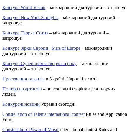
Конкурс World Vision
– міжнародний двотуровий – запрошує.
Конкурс New York Starlights
– міжнародний двотуровий –
запрошує.
Конкурс Творча Сотня
– міжнародний двотуровий –
запрошує.
Конкурс Зірки Європи | Stars of Europe
– міжнародний
двотуровий – запрошує.
Конкурс Суперпремія творчого року
– міжнародний
двотуровий – запрошує.
Просування талантів
в Україні, Європі і в світі.
Портфоліо артистів
– персональні сторінки для творчих
людей.
Конкурсні новини
України сьогодні.
Constellation of Talents international contest
Rules and Application
Form.
Constellation: Power of Music
international contest Rules and