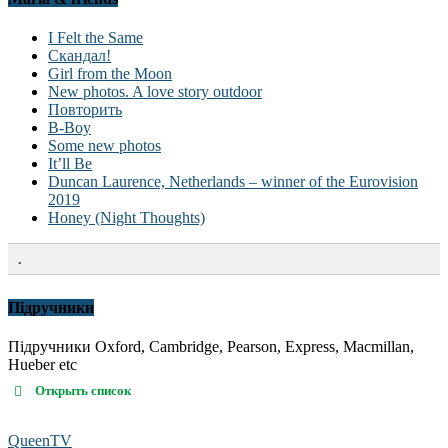
I Felt the Same
Скандал!
Girl from the Moon
New photos. A love story outdoor
Повторить
B-Boy
Some new photos
It’ll Be
Duncan Laurence, Netherlands – winner of the Eurovision
2019
Honey (Night Thoughts)
.
Підручники
Підручники Oxford, Cambridge, Pearson, Express, Macmillan,
Hueber etc
Открыть список
QueenTV