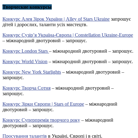
Творческие конкурсы
Конкурс Алея Зірок України | Alley of Stars Ukraine
запрошує
дітей і дорослих, таланти усіх мистецтв.
Конкурс Сузір’я Україна-Європа | Constellation Ukraine-Europe
– міжнародний двотуровий – запрошує.
Конкурс London Stars
– міжнародний двотуровий – запрошує.
Конкурс World Vision
– міжнародний двотуровий – запрошує.
Конкурс New York Starlights
– міжнародний двотуровий –
запрошує.
Конкурс Творча Сотня
– міжнародний двотуровий –
запрошує.
Конкурс Зірки Європи | Stars of Europe
– міжнародний
двотуровий – запрошує.
Конкурс Суперпремія творчого року
– міжнародний
двотуровий – запрошує.
Просування талантів
в Україні, Європі і в світі.