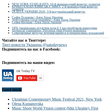
NEW YORK STARLIGHTS, 16-й міжнародний конкурс талантів
КРИШТАЛЕВА КИЇВСЬКА ЗИМА, 2-й міжнародний конкурс
талантів
ОСВІТА УКРАЇНИ 2026, 3-й всеукраїнський конкурс
Софія Толокова | Алея Зірок України
Verbychenka vocal ensemble | Алея Зірок України
Софія Ярошак | Алея Зірок України
18% українських підлітків хоча б 1 раз пробували накротики
Technical Translation: Precision That Powers Industries
Современные методы лечения кариеса и некариозных поражений
Читайте нас в Твиттере:
Твит-новости Украины @uatodaynews
Подпишитесь на нас в Facebook:
Подпишитесь на наши видео:
Good music
Ukrainian Contemporary Music Festival 2021, New York
Olena Kumanovska
Music Shore World Vision contest (blitz Ukraine). First