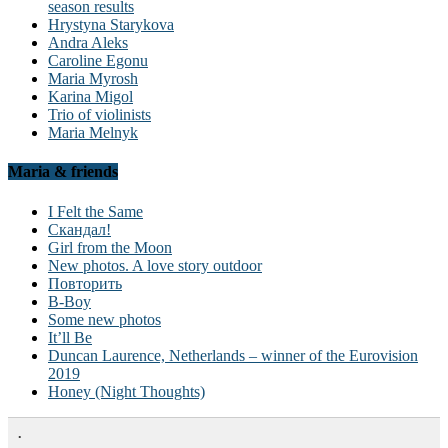
season results
Hrystyna Starykova
Andra Aleks
Caroline Egonu
Maria Myrosh
Karina Migol
Trio of violinists
Maria Melnyk
Maria & friends
I Felt the Same
Скандал!
Girl from the Moon
New photos. A love story outdoor
Повторить
B-Boy
Some new photos
It’ll Be
Duncan Laurence, Netherlands – winner of the Eurovision
2019
Honey (Night Thoughts)
.