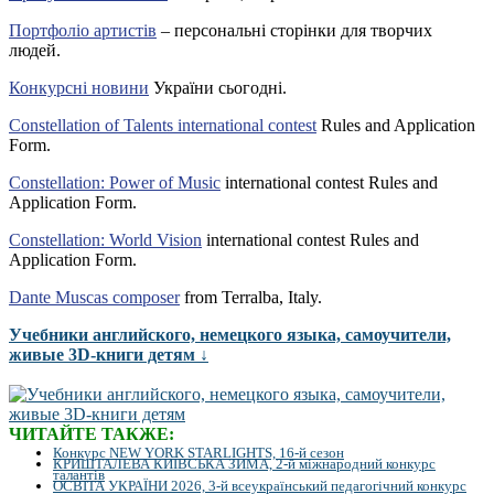
Портфоліо артистів
– персональні сторінки для творчих
людей.
Конкурсні новини
України сьогодні.
Constellation of Talents international contest
Rules and Application
Form.
Constellation: Power of Music
international contest Rules and
Application Form.
Constellation: World Vision
international contest Rules and
Application Form.
Dante Muscas composer
from Terralba, Italy.
Учебники английского, немецкого языка, самоучители,
живые 3D-книги детям ↓
ЧИТАЙТЕ ТАКЖЕ:
Конкурс NEW YORK STARLIGHTS, 16-й сезон
КРИШТАЛЕВА КИЇВСЬКА ЗИМА, 2-й міжнародний конкурс
талантів
ОСВІТА УКРАЇНИ 2026, 3-й всеукраїнський педагогічний конкурс