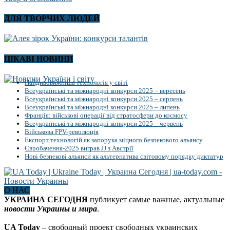
ДЛЯ ТВОРЧИХ ЛЮДЕЙ
ЦІКАВІ НОВИНИ
Найдивовижніша технологія у світі
Всеукраїнські та міжнародні конкурси 2025 – вересень
Всеукраїнські та міжнародні конкурси 2025 – серпень
Всеукраїнські та міжнародні конкурси 2025 – липень
Франція: військові операції від стратосфери до космосу
Всеукраїнські та міжнародні конкурси 2025 – червень
Військова FPV-революція
Експорт технологій як запорука міцного безпекового альянсу
Євробачення-2025 виграв JJ з Австрії
Нові безпекові альянси як альтернатива світовому порядку диктатур
О НАС
УКРАИНА СЕГОДНЯ
публикует самые важные, актуальные
новости Украины и мира
.
UA Today
– свободный проект свободных украинских