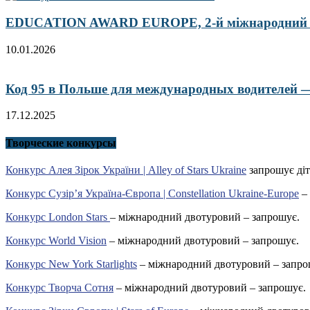
EDUCATION AWARD EUROPE, 2-й міжнародний кон
10.01.2026
Код 95 в Польше для международных водителей — 
17.12.2025
Творческие конкурсы
Конкурс Алея Зірок України | Alley of Stars Ukraine
запрошує діт
Конкурс Сузір’я Україна-Європа | Constellation Ukraine-Europe
– 
Конкурс London Stars
– міжнародний двотуровий – запрошує.
Конкурс World Vision
– міжнародний двотуровий – запрошує.
Конкурс New York Starlights
– міжнародний двотуровий – запро
Конкурс Творча Сотня
– міжнародний двотуровий – запрошує.