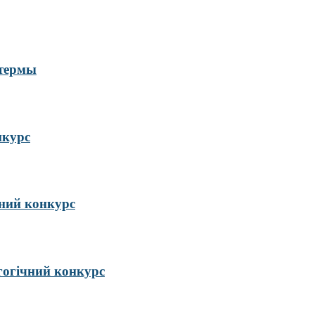
 термы
нкурс
ий конкурс
гогічний конкурс