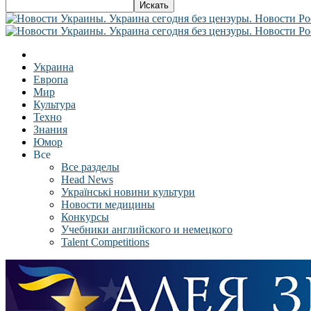
Украина
Европа
Мир
Культура
Техно
Знания
Юмор
Все
Все разделы
Head News
Українські новини культури
Новости медицины
Конкурсы
Учебники английского и немецкого
Talent Competitions