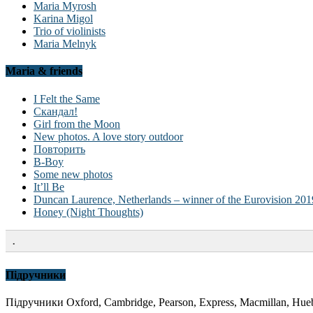
Maria Myrosh
Karina Migol
Trio of violinists
Maria Melnyk
Maria & friends
I Felt the Same
Скандал!
Girl from the Moon
New photos. A love story outdoor
Повторить
B-Boy
Some new photos
It’ll Be
Duncan Laurence, Netherlands – winner of the Eurovision 201
Honey (Night Thoughts)
.
Підручники
Підручники Oxford, Cambridge, Pearson, Express, Macmillan, Hueb