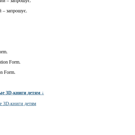
ий – запрошує.
 – запрошує.
orm.
ation Form.
on Form.
ые 3D-книги детям ↓