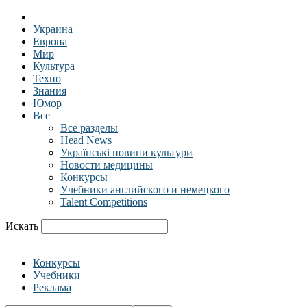
Украина
Европа
Мир
Культура
Техно
Знания
Юмор
Все
Все разделы
Head News
Українські новини культури
Новости медицины
Конкурсы
Учебники английского и немецкого
Talent Competitions
Искать
Конкурсы
Учебники
Реклама