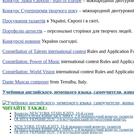
Конкурс Зірки Європи | Stars of Europe
– міжнародний двотуров
Конкурс Суперпремія творчого року
– міжнародний двотуровий
Просування талантів
в Україні, Європі і в світі.
Портфоліо артистів
– персональні сторінки для творчих людей.
Конкурсні новини
України сьогодні.
Constellation of Talents international contest
Rules and Application F
Constellation: Power of Music
international contest Rules and Applic
Constellation: World Vision
international contest Rules and Applicati
Dante Muscas composer
from Terralba, Italy.
Учебники английского, немецкого языка, самоучители, жив
ЧИТАЙТЕ ТАКЖЕ:
Конкурс NEW YORK STARLIGHTS, 16-й сезон
КРИШТАЛЕВА КИЇВСЬКА ЗИМА, 2-й міжнародний конкурс талантів
ОСВІТА УКРАЇНИ 2026, 3-й всеукраїнський педагогічний конкурс
NEW YORK STARLIGHTS, 16-й міжнародний конкурс талантів
КРИШТАЛЕВА КИЇВСЬКА ЗИМА, 2-й міжнародний конкурс талантів
ОСВІТА УКРАЇНИ 2026, 3-й всеукраїнський конкурс