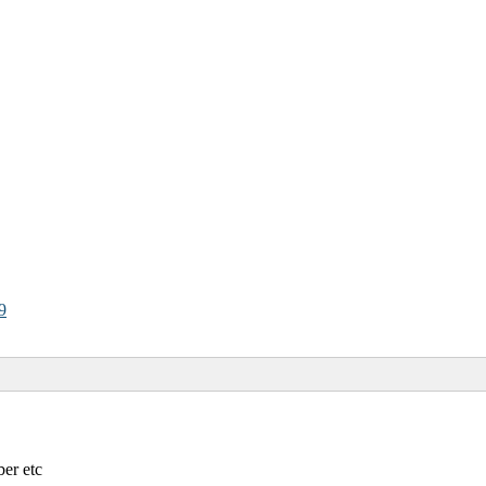
9
er etc