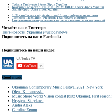
Tetiana Tarchynets | Алея Зірок України
Камерний оркестр “PERPETUUM MOBILE” | Алея Зірок України
Харків-брас | Алея Зірок України
18% українських підлітків хоча б 1 раз пробували накротики
Technical Translation: Precision That Powers Industries
Современные методы лечения кариеса и некариозных поражений
Читайте нас в Твиттере:
Твит-новости Украины @uatodaynews
Подпишитесь на нас в Facebook:
Подпишитесь на наши видео:
Good music
Ukrainian Contemporary Music Festival 2021, New York
Olena Kumanovska
Music Shore World Vision contest (blitz Ukraine). First season 
Hrystyna Starykova
Andra Aleks
Caroline Egonu