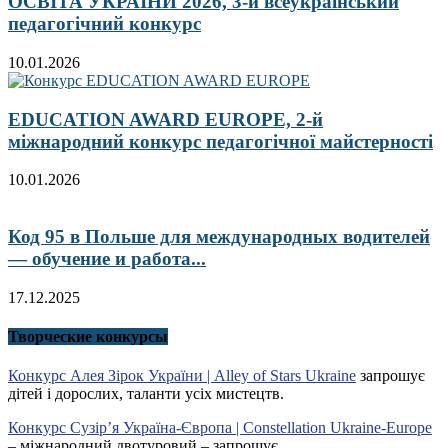
ОСВІТА УКРАЇНИ 2026, 3-й всеукраїнський
педагогічний конкурс
10.01.2026
EDUCATION AWARD EUROPE, 2-й
міжнародний конкурс педагогічної майстерності
10.01.2026
Код 95 в Польше для международных водителей
— обучение и работа...
17.12.2025
Творческие конкурсы
Конкурс Алея Зірок України | Alley of Stars Ukraine
запрошує
дітей і дорослих, таланти усіх мистецтв.
Конкурс Сузір’я Україна-Європа | Constellation Ukraine-Europe
– міжнародний двотуровий – запрошує.