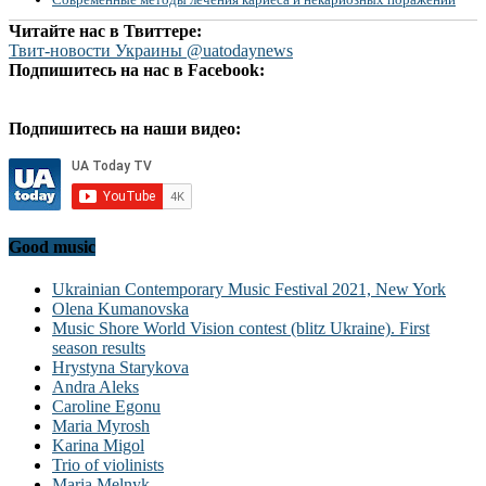
Читайте нас в Твиттере:
Твит-новости Украины @uatodaynews
Подпишитесь на нас в Facebook:
Подпишитесь на наши видео:
Good music
Ukrainian Contemporary Music Festival 2021, New York
Olena Kumanovska
Music Shore World Vision contest (blitz Ukraine). First
season results
Hrystyna Starykova
Andra Aleks
Caroline Egonu
Maria Myrosh
Karina Migol
Trio of violinists
Maria Melnyk