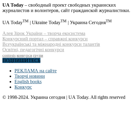
UA Today
– свободный проект свободных украинских
журналистов и волонтеров, сайт гражданской журналистики.
TM
TM
TM
UA Today
| Ukraine Today
| Украина Сегодня
Алея Зірок України – творча екосистема
Конкурсний портал – справжні конкурси
Всеукраїнські та міжнародні конкурси талантів
Освітні, педагогічні конкурси
contests
конкурси
групи
ПОДПИШИТЕСЬ
РЕКЛАМА на сайте
Творчі новини
English books
Конкурс
© 1998-2024. Украина сегодня | UA Today. All rights reserved