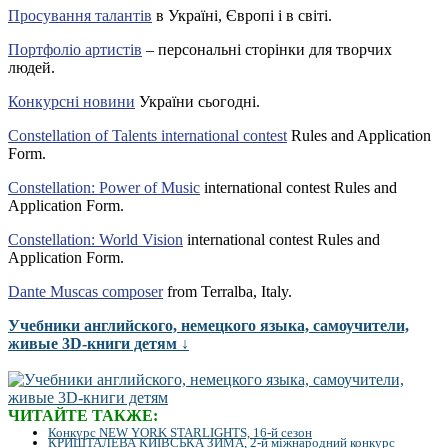
Просування талантів
в Україні, Європі і в світі.
Портфоліо артистів
– персональні сторінки для творчих
людей.
Конкурсні новини
України сьогодні.
Constellation of Talents international contest
Rules and Application
Form.
Constellation: Power of Music
international contest Rules and
Application Form.
Constellation: World Vision
international contest Rules and
Application Form.
Dante Muscas composer
from Terralba, Italy.
Учебники английского, немецкого языка, самоучители,
живые 3D-книги детям ↓
ЧИТАЙТЕ ТАКЖЕ:
Конкурс NEW YORK STARLIGHTS, 16-й сезон
КРИШТАЛЕВА КИЇВСЬКА ЗИМА, 2-й міжнародний конкурс