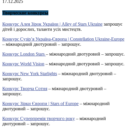
17.12.2025
Творческие конкурсы
Конкурс Алея Зірок України | Alley of Stars Ukraine
запрошує
дітей і дорослих, таланти усіх мистецтв.
Конкурс Сузір’я Україна-Європа | Constellation Ukraine-Europe
– міжнародний двотуровий – запрошує.
Конкурс London Stars
– міжнародний двотуровий – запрошує.
Конкурс World Vision
– міжнародний двотуровий – запрошує.
Конкурс New York Starlights
– міжнародний двотуровий –
запрошує.
Конкурс Творча Сотня
– міжнародний двотуровий –
запрошує.
Конкурс Зірки Європи | Stars of Europe
– міжнародний
двотуровий – запрошує.
Конкурс Суперпремія творчого року
– міжнародний
двотуровий – запрошує.