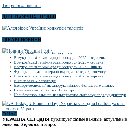
Творчі оголошення
ДЛЯ ТВОРЧИХ ЛЮДЕЙ
ЦІКАВІ НОВИНИ
Найдивовижніша технологія у світі
Всеукраїнські та міжнародні конкурси 2025 – вересень
Всеукраїнські та міжнародні конкурси 2025 – серпень
Всеукраїнські та міжнародні конкурси 2025 – липень
Франція: військові операції від стратосфери до космосу
Всеукраїнські та міжнародні конкурси 2025 – червень
Військова FPV-революція
Експорт технологій як запорука міцного безпекового альянсу
Євробачення-2025 виграв JJ з Австрії
Нові безпекові альянси як альтернатива світовому порядку диктатур
О НАС
УКРАИНА СЕГОДНЯ
публикует самые важные, актуальные
новости Украины и мира
.