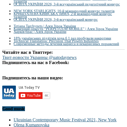
талантів
ОСВІТА УКРАЇНИ 2026, 3-й всеукраїнський педагогічний конкурс
NEW YORK STARLIGHTS, 16-й міжнародний конкурс талантів
КРИШТАЛЕВА КИЇВСЬКА ЗИМА, 2-й міжнародний конкурс
талантів
ОСВІТА УКРАЇНИ 2026, 3-й всеукраїнський конкурс
Tetiana Tarchynets | Алея Зірок України
Камерний оркестр “PERPETUUM MOBILE” | Алея Зірок України
Харків-брас | Алея Зірок України
18% українських підлітків хоча б 1 раз пробували накротики
Technical Translation: Precision That Powers Industries
Современные методы лечения кариеса и некариозных поражений
Читайте нас в Твиттере:
Твит-новости Украины @uatodaynews
Подпишитесь на нас в Facebook:
Подпишитесь на наши видео:
Good music
Ukrainian Contemporary Music Festival 2021, New York
Olena Kumanovska