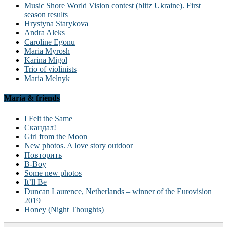
Music Shore World Vision contest (blitz Ukraine). First
season results
Hrystyna Starykova
Andra Aleks
Caroline Egonu
Maria Myrosh
Karina Migol
Trio of violinists
Maria Melnyk
Maria & friends
I Felt the Same
Скандал!
Girl from the Moon
New photos. A love story outdoor
Повторить
B-Boy
Some new photos
It’ll Be
Duncan Laurence, Netherlands – winner of the Eurovision
2019
Honey (Night Thoughts)