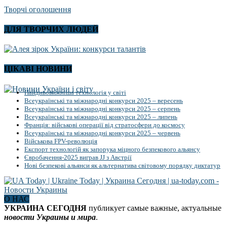
Творчі оголошення
ДЛЯ ТВОРЧИХ ЛЮДЕЙ
ЦІКАВІ НОВИНИ
Найдивовижніша технологія у світі
Всеукраїнські та міжнародні конкурси 2025 – вересень
Всеукраїнські та міжнародні конкурси 2025 – серпень
Всеукраїнські та міжнародні конкурси 2025 – липень
Франція: військові операції від стратосфери до космосу
Всеукраїнські та міжнародні конкурси 2025 – червень
Військова FPV-революція
Експорт технологій як запорука міцного безпекового альянсу
Євробачення-2025 виграв JJ з Австрії
Нові безпекові альянси як альтернатива світовому порядку диктатур
О НАС
УКРАИНА СЕГОДНЯ
публикует самые важные, актуальные
новости Украины и мира
.