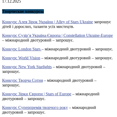
17.12.2025
Творческие конкурсы
Конкурс Алея Зірок України | Alley of Stars Ukraine
запрошує
дітей і дорослих, таланти усіх мистецтв.
Конкурс Сузір’я Україна-Європа | Constellation Ukraine-Europe
– міжнародний двотуровий – запрошує.
Конкурс London Stars
– міжнародний двотуровий – запрошує.
Конкурс World Vision
– міжнародний двотуровий – запрошує.
Конкурс New York Starlights
– міжнародний двотуровий –
запрошує.
Конкурс Творча Сотня
– міжнародний двотуровий –
запрошує.
Конкурс Зірки Європи | Stars of Europe
– міжнародний
двотуровий – запрошує.
Конкурс Суперпремія творчого року
– міжнародний
двотуровий – запрошує.