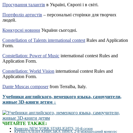
Просування талантів
в Україні, Європі і в світі.
Портфоліо артистів
– персональні сторінки для творчих
людей.
Конкурсні новини
України сьогодні.
Constellation of Talents international contest
Rules and Application
Form.
Constellation: Power of Music
international contest Rules and
Application Form.
Constellation: World Vision
international contest Rules and
Application Form.
Dante Muscas composer
from Terralba, Italy.
Учебники английского, немецкого языка, самоучители,
живые 3D-книги детям ↓
ЧИТАЙТЕ ТАКЖЕ:
Конкурс NEW YORK STARLIGHTS, 16-й сезон
КРИШТАЛЕВА КИЇВСЬКА ЗИМА, 2-й міжнародний конкурс