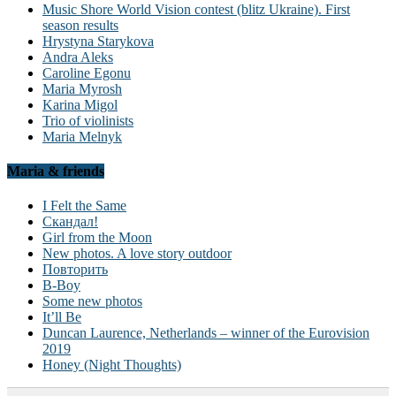
Music Shore World Vision contest (blitz Ukraine). First
season results
Hrystyna Starykova
Andra Aleks
Caroline Egonu
Maria Myrosh
Karina Migol
Trio of violinists
Maria Melnyk
Maria & friends
I Felt the Same
Скандал!
Girl from the Moon
New photos. A love story outdoor
Повторить
B-Boy
Some new photos
It’ll Be
Duncan Laurence, Netherlands – winner of the Eurovision
2019
Honey (Night Thoughts)