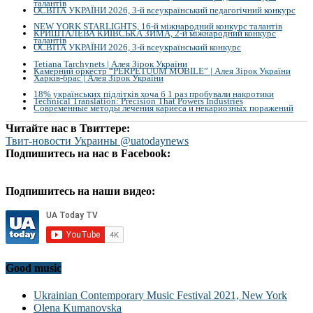
талантів
ОСВІТА УКРАЇНИ 2026, 3-й всеукраїнський педагогічний конкурс
NEW YORK STARLIGHTS, 16-й міжнародний конкурс талантів
КРИШТАЛЕВА КИЇВСЬКА ЗИМА, 2-й міжнародний конкурс
талантів
ОСВІТА УКРАЇНИ 2026, 3-й всеукраїнський конкурс
Tetiana Tarchynets | Алея Зірок України
Камерний оркестр “PERPETUUM MOBILE” | Алея Зірок України
Харків-брас | Алея Зірок України
18% українських підлітків хоча б 1 раз пробували накротики
Technical Translation: Precision That Powers Industries
Современные методы лечения кариеса и некариозных поражений
Читайте нас в Твиттере:
Твит-новости Украины @uatodaynews
Подпишитесь на нас в Facebook:
Подпишитесь на наши видео:
Good music
Ukrainian Contemporary Music Festival 2021, New York
Olena Kumanovska