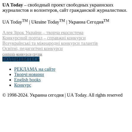
UA Today
– свободный проект свободных украинских
журналистов и волонтеров, сайт гражданской журналистики.
TM
TM
TM
UA Today
| Ukraine Today
| Украина Сегодня
Алея Зірок України – творча екосистема
Конкурсний портал – справжні конкурси
Всеукраїнські та міжнародні конкурси талантів
Освітні, педагогічні конкурси
contests
конкурси
групи
ПОДПИШИТЕСЬ
РЕКЛАМА на сайте
Творчі новини
English books
Конкурс
© 1998-2024. Украина сегодня | UA Today. All rights reserved