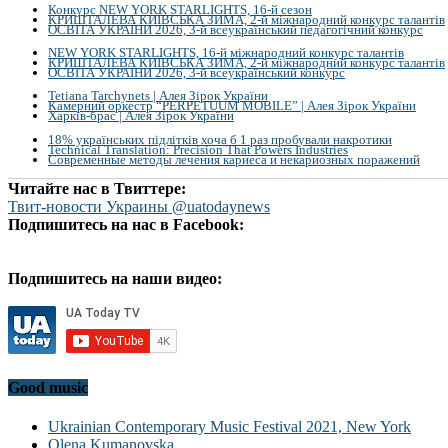
Конкурс NEW YORK STARLIGHTS, 16-й сезон
КРИШТАЛЕВА КИЇВСЬКА ЗИМА, 2-й міжнародний конкурс талантів
ОСВІТА УКРАЇНИ 2026, 3-й всеукраїнський педагогічний конкурс
NEW YORK STARLIGHTS, 16-й міжнародний конкурс талантів
КРИШТАЛЕВА КИЇВСЬКА ЗИМА, 2-й міжнародний конкурс талантів
ОСВІТА УКРАЇНИ 2026, 3-й всеукраїнський конкурс
Tetiana Tarchynets | Алея Зірок України
Камерний оркестр “PERPETUUM MOBILE” | Алея Зірок України
Харків-брас | Алея Зірок України
18% українських підлітків хоча б 1 раз пробували накротики
Technical Translation: Precision That Powers Industries
Современные методы лечения кариеса и некариозных поражений
Читайте нас в Твиттере:
Твит-новости Украины @uatodaynews
Подпишитесь на нас в Facebook:
Подпишитесь на наши видео:
Good music
Ukrainian Contemporary Music Festival 2021, New York
Olena Kumanovska