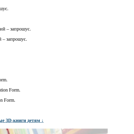
шує.
ий – запрошує.
 – запрошує.
orm.
ation Form.
on Form.
ые 3D-книги детям ↓