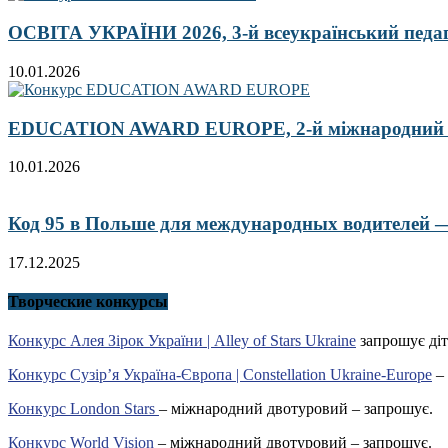
ОСВІТА УКРАЇНИ 2026, 3-й всеукраїнський педа
10.01.2026
EDUCATION AWARD EUROPE, 2-й міжнародний кон
10.01.2026
Код 95 в Польше для международных водителей — 
17.12.2025
Творческие конкурсы
Конкурс Алея Зірок України | Alley of Stars Ukraine
запрошує діт
Конкурс Сузір’я Україна-Європа | Constellation Ukraine-Europe
– 
Конкурс London Stars
– міжнародний двотуровий – запрошує.
Конкурс World Vision
– міжнародний двотуровий – запрошує.