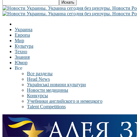
Украина
Европа
Мир
Культура
Техно
Знания
Юмор
Все
Все разделы
Head News
Українські новини культури
Новости медицины
Конкурсы
Учебники английского и немецкого
Talent Competitions