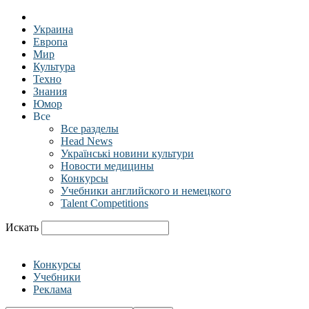
Украина
Европа
Мир
Культура
Техно
Знания
Юмор
Все
Все разделы
Head News
Українські новини культури
Новости медицины
Конкурсы
Учебники английского и немецкого
Talent Competitions
Искать
Конкурсы
Учебники
Реклама