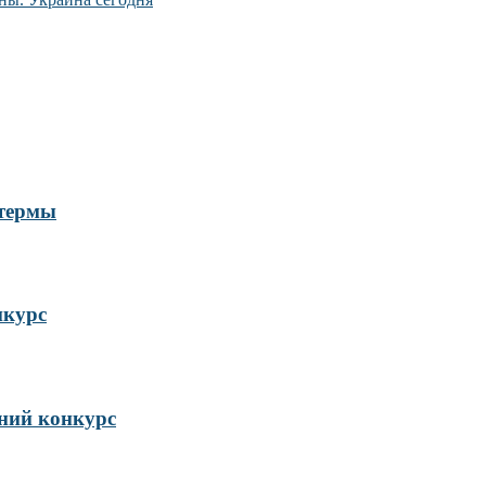
 термы
нкурс
ий конкурс