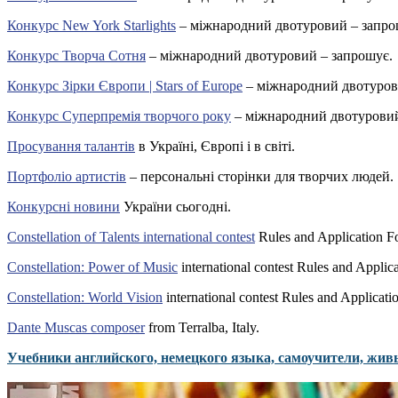
Конкурс New York Starlights
– міжнародний двотуровий – запро
Конкурс Творча Сотня
– міжнародний двотуровий – запрошує.
Конкурс Зірки Європи | Stars of Europe
– міжнародний двотуров
Конкурс Суперпремія творчого року
– міжнародний двотуровий
Просування талантів
в Україні, Європі і в світі.
Портфоліо артистів
– персональні сторінки для творчих людей.
Конкурсні новини
України сьогодні.
Constellation of Talents international contest
Rules and Application F
Constellation: Power of Music
international contest Rules and Applic
Constellation: World Vision
international contest Rules and Applicati
Dante Muscas composer
from Terralba, Italy.
Учебники английского, немецкого языка, самоучители, жив