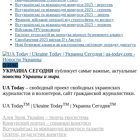
Всеукраїнські та міжнародні конкурси 2025 – вересень
Всеукраїнські та міжнародні конкурси 2025 – серпень
Всеукраїнські та міжнародні конкурси 2025 – липень
Франція: військові операції від стратосфери до космосу
Всеукраїнські та міжнародні конкурси 2025 – червень
Військова FPV-революція
Експорт технологій як запорука міцного безпекового альянсу
Євробачення-2025 виграв JJ з Австрії
Нові безпекові альянси як альтернатива світовому порядку диктатур
О НАС
УКРАИНА СЕГОДНЯ
публикует самые важные, актуальные
новости Украины и мира
.
UA Today
– свободный проект свободных украинских
журналистов и волонтеров, сайт гражданской журналистики.
TM
TM
TM
UA Today
| Ukraine Today
| Украина Сегодня
Алея Зірок України – творча екосистема
Конкурсний портал – справжні конкурси
Всеукраїнські та міжнародні конкурси талантів
Освітні, педагогічні конкурси