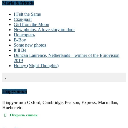
Maria & friends
I Felt the Same
Скандал!
Girl from the Moon
New photos. A love story outdoor
Повторить
B-Boy
Some new photos
It’ll Be
Duncan Laurence, Netherlands – winner of the Eurovision
2019
Honey (Night Thoughts)
.
Підручники
Підручники Oxford, Cambridge, Pearson, Express, Macmillan,
Hueber etc
Открыть список