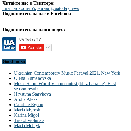
Читайте нас в Твиттере:
Твит-новости Украины @uatodaynews
Подпишитесь на нас в Facebook:
Подпишитесь на наши видео:
Good music
Ukrainian Contemporary Music Festival 2021, New York
Olena Kumanovska
Music Shore World Vision contest (blitz Ukraine). First
season results
Hrystyna Starykova
Andra Aleks
Caroline Egonu
Maria Myrosh
Karina Migol
Trio of violinists
Maria Melnyk