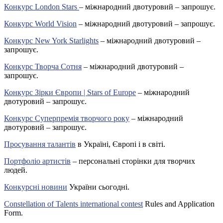
Конкурс London Stars
– міжнародний двотуровий – запрошує.
Конкурс World Vision
– міжнародний двотуровий – запрошує.
Конкурс New York Starlights
– міжнародний двотуровий –
запрошує.
Конкурс Творча Сотня
– міжнародний двотуровий –
запрошує.
Конкурс Зірки Європи | Stars of Europe
– міжнародний
двотуровий – запрошує.
Конкурс Суперпремія творчого року
– міжнародний
двотуровий – запрошує.
Просування талантів
в Україні, Європі і в світі.
Портфоліо артистів
– персональні сторінки для творчих
людей.
Конкурсні новини
України сьогодні.
Constellation of Talents international contest
Rules and Application
Form.