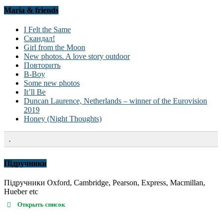
Maria & friends
I Felt the Same
Скандал!
Girl from the Moon
New photos. A love story outdoor
Повторить
B-Boy
Some new photos
It’ll Be
Duncan Laurence, Netherlands – winner of the Eurovision
2019
Honey (Night Thoughts)
.
Підручники
Підручники Oxford, Cambridge, Pearson, Express, Macmillan,
Hueber etc
Открыть список