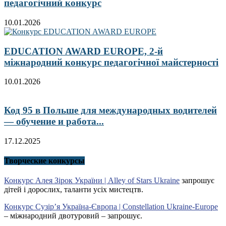
педагогічний конкурс
10.01.2026
EDUCATION AWARD EUROPE, 2-й
міжнародний конкурс педагогічної майстерності
10.01.2026
Код 95 в Польше для международных водителей
— обучение и работа...
17.12.2025
Творческие конкурсы
Конкурс Алея Зірок України | Alley of Stars Ukraine
запрошує
дітей і дорослих, таланти усіх мистецтв.
Конкурс Сузір’я Україна-Європа | Constellation Ukraine-Europe
– міжнародний двотуровий – запрошує.