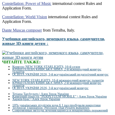
Constellation: Power of Music
international contest Rules and
Application Form.
Constellation: World Vision
international contest Rules and
Application Form.
Dante Muscas composer
from Terralba, Italy.
Учебники английского, немецкого языка, самоучители,
живые 3D-книги детям ↓
ЧИТАЙТЕ ТАКЖЕ:
Конкурс NEW YORK STARLIGHTS, 16-й сезон
КРИШТАЛЕВА КИЇВСЬКА ЗИМА, 2-й міжнародний конкурс
талантів
ОСВІТА УКРАЇНИ 2026, 3-й всеукраїнський педагогічний конкурс
NEW YORK STARLIGHTS, 16-й міжнародний конкурс талантів
КРИШТАЛЕВА КИЇВСЬКА ЗИМА, 2-й міжнародний конкурс
талантів
ОСВІТА УКРАЇНИ 2026, 3-й всеукраїнський конкурс
Tetiana Tarchynets | Алея Зірок України
Камерний оркестр “PERPETUUM MOBILE” | Алея Зірок України
Харків-брас | Алея Зірок України
18% українських підлітків хоча б 1 раз пробували накротики
Technical Translation: Precision That Powers Industries
Современные методы лечения кариеса и некариозных поражений