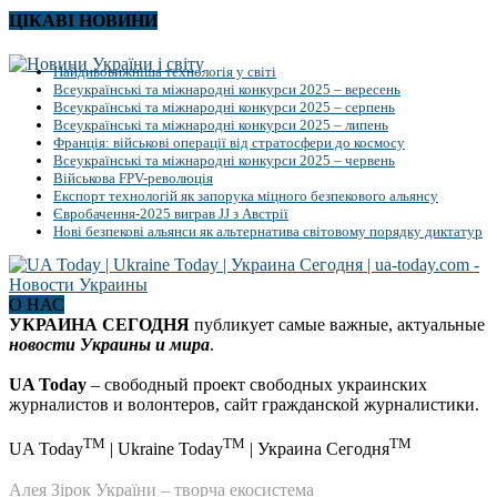
ЦІКАВІ НОВИНИ
Найдивовижніша технологія у світі
Всеукраїнські та міжнародні конкурси 2025 – вересень
Всеукраїнські та міжнародні конкурси 2025 – серпень
Всеукраїнські та міжнародні конкурси 2025 – липень
Франція: військові операції від стратосфери до космосу
Всеукраїнські та міжнародні конкурси 2025 – червень
Військова FPV-революція
Експорт технологій як запорука міцного безпекового альянсу
Євробачення-2025 виграв JJ з Австрії
Нові безпекові альянси як альтернатива світовому порядку диктатур
О НАС
УКРАИНА СЕГОДНЯ
публикует самые важные, актуальные
новости Украины и мира
.
UA Today
– свободный проект свободных украинских
журналистов и волонтеров, сайт гражданской журналистики.
TM
TM
TM
UA Today
| Ukraine Today
| Украина Сегодня
Алея Зірок України – творча екосистема