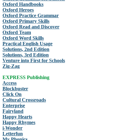
Oxford Handbooks
Oxford Heroes
Oxford Practice Grammar
Oxford Primary Skills
Oxford Read and Discover
Oxford Team
Oxford Word Skills
Practical English Usage
Solutions, 2nd Edition
Solutions, 3rd Edition
Venture into First for Schools
Zig-Zag
EXPRESS Publishing
Access
Blockbuster
Click On
Cultural Crossroads
Enterprise
Fairyland
Happy Hearts
Happy Rhymes
i-Wonder
Letterfun
My Phonics