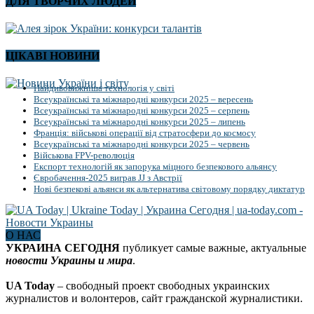
ДЛЯ ТВОРЧИХ ЛЮДЕЙ
ЦІКАВІ НОВИНИ
Найдивовижніша технологія у світі
Всеукраїнські та міжнародні конкурси 2025 – вересень
Всеукраїнські та міжнародні конкурси 2025 – серпень
Всеукраїнські та міжнародні конкурси 2025 – липень
Франція: військові операції від стратосфери до космосу
Всеукраїнські та міжнародні конкурси 2025 – червень
Військова FPV-революція
Експорт технологій як запорука міцного безпекового альянсу
Євробачення-2025 виграв JJ з Австрії
Нові безпекові альянси як альтернатива світовому порядку диктатур
О НАС
УКРАИНА СЕГОДНЯ
публикует самые важные, актуальные
новости Украины и мира
.
UA Today
– свободный проект свободных украинских
журналистов и волонтеров, сайт гражданской журналистики.