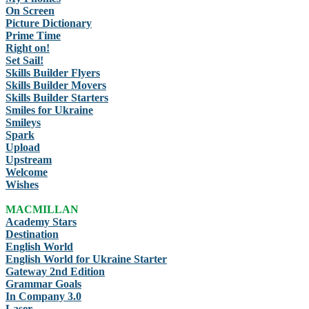
On Screen
Picture Dictionary
Prime Time
Right on!
Set Sail!
Skills Builder Flyers
Skills Builder Movers
Skills Builder Starters
Smiles for Ukraine
Smileys
Spark
Upload
Upstream
Welcome
Wishes
MACMILLAN
Academy Stars
Destination
English World
English World for Ukraine Starter
Gateway 2nd Edition
Grammar Goals
In Company 3.0
Laser