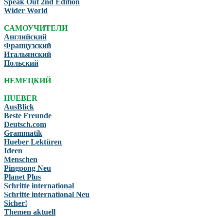
Speak Out 2nd Edition
Wider World
САМОУЧИТЕЛИ
Английский
Французский
Итальянский
Польский
НЕМЕЦКИЙ
HUEBER
AusBlick
Beste Freunde
Deutsch.com
Grammatik
Hueber Lektüren
Ideen
Menschen
Pingpong Neu
Planet Plus
Schritte international
Schritte international Neu
Sicher!
Themen aktuell