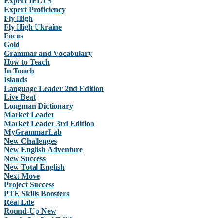
Expert IELTS
Expert Proficiency
Fly High
Fly High Ukraine
Focus
Gold
Grammar and Vocabulary
How to Teach
In Touch
Islands
Language Leader 2nd Edition
Live Beat
Longman Dictionary
Market Leader
Market Leader 3rd Edition
MyGrammarLab
New Challenges
New English Adventure
New Success
New Total English
Next Move
Project Success
PTE Skills Boosters
Real Life
Round-Up New