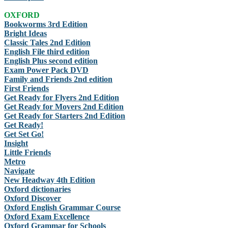
OXFORD
Bookworms 3rd Edition
Bright Ideas
Classic Tales 2nd Edition
English File third edition
English Plus second edition
Exam Power Pack DVD
Family and Friends 2nd edition
First Friends
Get Ready for Flyers 2nd Edition
Get Ready for Movers 2nd Edition
Get Ready for Starters 2nd Edition
Get Ready!
Get Set Go!
Insight
Little Friends
Metro
Navigate
New Headway 4th Edition
Oxford dictionaries
Oxford Discover
Oxford English Grammar Course
Oxford Exam Excellence
Oxford Grammar for Schools