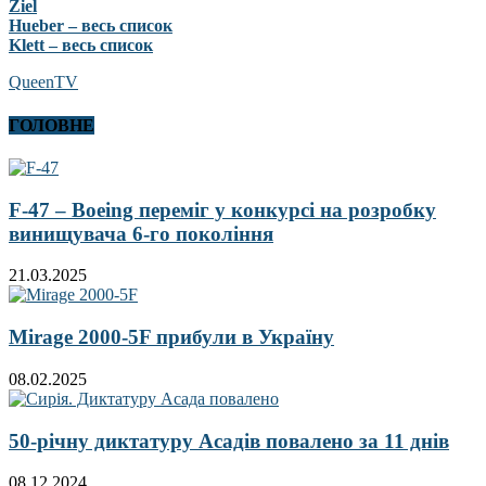
Ziel
Hueber – весь список
Klett – весь список
QueenTV
ГОЛОВНЕ
F-47 – Boeing переміг у конкурсі на розробку
винищувача 6-го покоління
21.03.2025
Mirage 2000-5F прибули в Україну
08.02.2025
50-річну диктатуру Асадів повалено за 11 днів
08.12.2024