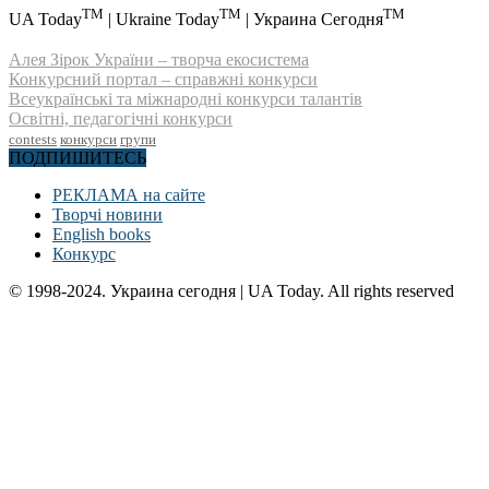
TM
TM
TM
UA Today
| Ukraine Today
| Украина Сегодня
Алея Зірок України – творча екосистема
Конкурсний портал – справжні конкурси
Всеукраїнські та міжнародні конкурси талантів
Освітні, педагогічні конкурси
contests
конкурси
групи
ПОДПИШИТЕСЬ
РЕКЛАМА на сайте
Творчі новини
English books
Конкурс
© 1998-2024. Украина сегодня | UA Today. All rights reserved