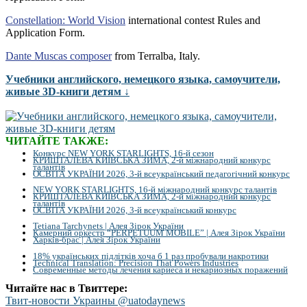
Constellation: World Vision
international contest Rules and
Application Form.
Dante Muscas composer
from Terralba, Italy.
Учебники английского, немецкого языка, самоучители,
живые 3D-книги детям ↓
ЧИТАЙТЕ ТАКЖЕ:
Конкурс NEW YORK STARLIGHTS, 16-й сезон
КРИШТАЛЕВА КИЇВСЬКА ЗИМА, 2-й міжнародний конкурс
талантів
ОСВІТА УКРАЇНИ 2026, 3-й всеукраїнський педагогічний конкурс
NEW YORK STARLIGHTS, 16-й міжнародний конкурс талантів
КРИШТАЛЕВА КИЇВСЬКА ЗИМА, 2-й міжнародний конкурс
талантів
ОСВІТА УКРАЇНИ 2026, 3-й всеукраїнський конкурс
Tetiana Tarchynets | Алея Зірок України
Камерний оркестр “PERPETUUM MOBILE” | Алея Зірок України
Харків-брас | Алея Зірок України
18% українських підлітків хоча б 1 раз пробували накротики
Technical Translation: Precision That Powers Industries
Современные методы лечения кариеса и некариозных поражений
Читайте нас в Твиттере:
Твит-новости Украины @uatodaynews