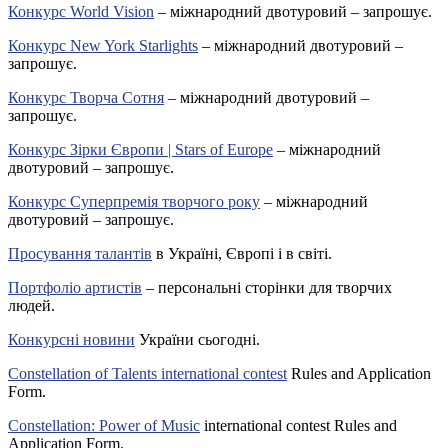
Конкурс World Vision
– міжнародний двотуровий – запрошує.
Конкурс New York Starlights
– міжнародний двотуровий –
запрошує.
Конкурс Творча Сотня
– міжнародний двотуровий –
запрошує.
Конкурс Зірки Європи | Stars of Europe
– міжнародний
двотуровий – запрошує.
Конкурс Суперпремія творчого року
– міжнародний
двотуровий – запрошує.
Просування талантів
в Україні, Європі і в світі.
Портфоліо артистів
– персональні сторінки для творчих
людей.
Конкурсні новини
України сьогодні.
Constellation of Talents international contest
Rules and Application
Form.
Constellation: Power of Music
international contest Rules and
Application Form.