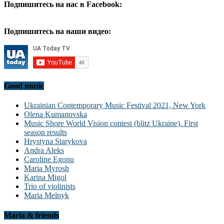
Подпишитесь на нас в Facebook:
Подпишитесь на наши видео:
Good music
Ukrainian Contemporary Music Festival 2021, New York
Olena Kumanovska
Music Shore World Vision contest (blitz Ukraine). First
season results
Hrystyna Starykova
Andra Aleks
Caroline Egonu
Maria Myrosh
Karina Migol
Trio of violinists
Maria Melnyk
Maria & friends