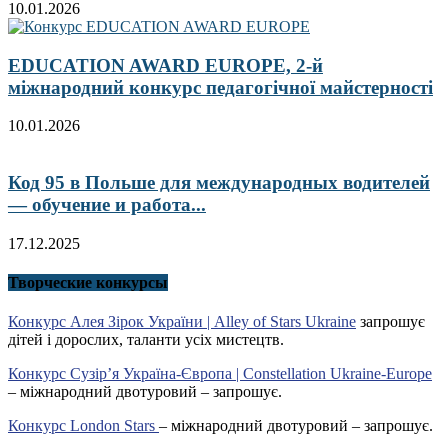
10.01.2026
EDUCATION AWARD EUROPE, 2-й
міжнародний конкурс педагогічної майстерності
10.01.2026
Код 95 в Польше для международных водителей
— обучение и работа...
17.12.2025
Творческие конкурсы
Конкурс Алея Зірок України | Alley of Stars Ukraine
запрошує
дітей і дорослих, таланти усіх мистецтв.
Конкурс Сузір’я Україна-Європа | Constellation Ukraine-Europe
– міжнародний двотуровий – запрошує.
Конкурс London Stars
– міжнародний двотуровий – запрошує.