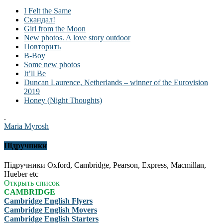
I Felt the Same
Скандал!
Girl from the Moon
New photos. A love story outdoor
Повторить
B-Boy
Some new photos
It’ll Be
Duncan Laurence, Netherlands – winner of the Eurovision
2019
Honey (Night Thoughts)
.
Maria Myrosh
Підручники
Підручники Oxford, Cambridge, Pearson, Express, Macmillan,
Hueber etc
Открыть список
CAMBRIDGE
Cambridge English Flyers
Cambridge English Movers
Cambridge English Starters