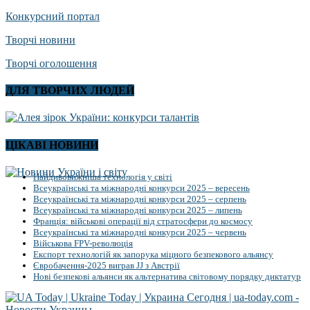
Конкурсний портал
Творчі новини
Творчі оголошення
ДЛЯ ТВОРЧИХ ЛЮДЕЙ
ЦІКАВІ НОВИНИ
Найдивовижніша технологія у світі
Всеукраїнські та міжнародні конкурси 2025 – вересень
Всеукраїнські та міжнародні конкурси 2025 – серпень
Всеукраїнські та міжнародні конкурси 2025 – липень
Франція: військові операції від стратосфери до космосу
Всеукраїнські та міжнародні конкурси 2025 – червень
Військова FPV-революція
Експорт технологій як запорука міцного безпекового альянсу
Євробачення-2025 виграв JJ з Австрії
Нові безпекові альянси як альтернатива світовому порядку диктатур