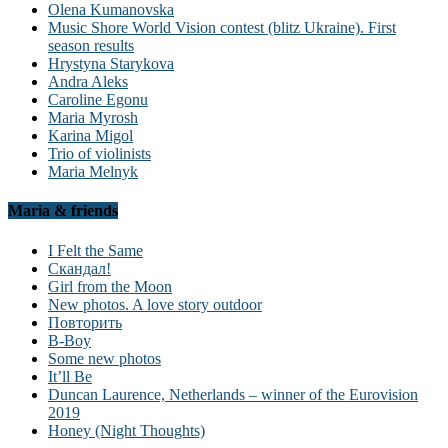
Olena Kumanovska
Music Shore World Vision contest (blitz Ukraine). First
season results
Hrystyna Starykova
Andra Aleks
Caroline Egonu
Maria Myrosh
Karina Migol
Trio of violinists
Maria Melnyk
Maria & friends
I Felt the Same
Скандал!
Girl from the Moon
New photos. A love story outdoor
Повторить
B-Boy
Some new photos
It’ll Be
Duncan Laurence, Netherlands – winner of the Eurovision
2019
Honey (Night Thoughts)