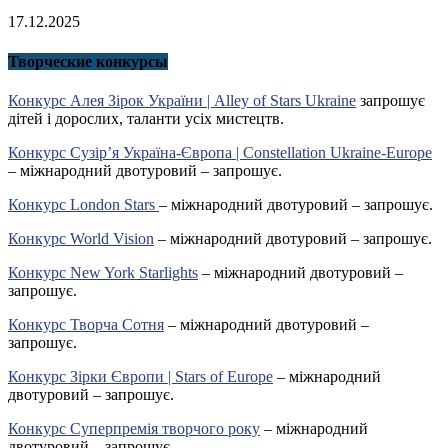
17.12.2025
Творческие конкурсы
Конкурс Алея Зірок України | Alley of Stars Ukraine
запрошує
дітей і дорослих, таланти усіх мистецтв.
Конкурс Сузір’я Україна-Європа | Constellation Ukraine-Europe
– міжнародний двотуровий – запрошує.
Конкурс London Stars
– міжнародний двотуровий – запрошує.
Конкурс World Vision
– міжнародний двотуровий – запрошує.
Конкурс New York Starlights
– міжнародний двотуровий –
запрошує.
Конкурс Творча Сотня
– міжнародний двотуровий –
запрошує.
Конкурс Зірки Європи | Stars of Europe
– міжнародний
двотуровий – запрошує.
Конкурс Суперпремія творчого року
– міжнародний
двотуровий – запрошує.