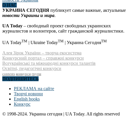
О НАС
УКРАИНА СЕГОДНЯ
публикует самые важные, актуальные
новости Украины и мира
.
UA Today
– свободный проект свободных украинских
журналистов и волонтеров, сайт гражданской журналистики.
TM
TM
TM
UA Today
| Ukraine Today
| Украина Сегодня
Алея Зірок України – творча екосистема
Конкурсний портал – справжні конкурси
Всеукраїнські та міжнародні конкурси талантів
Освітні, педагогічні конкурси
contests
конкурси
групи
ПОДПИШИТЕСЬ
РЕКЛАМА на сайте
Творчі новини
English books
Конкурс
© 1998-2024. Украина сегодня | UA Today. All rights reserved