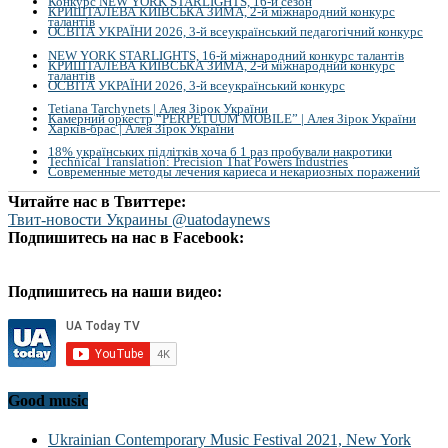
Конкурс NEW YORK STARLIGHTS, 16-й сезон
КРИШТАЛЕВА КИЇВСЬКА ЗИМА, 2-й міжнародний конкурс
талантів
ОСВІТА УКРАЇНИ 2026, 3-й всеукраїнський педагогічний конкурс
NEW YORK STARLIGHTS, 16-й міжнародний конкурс талантів
КРИШТАЛЕВА КИЇВСЬКА ЗИМА, 2-й міжнародний конкурс
талантів
ОСВІТА УКРАЇНИ 2026, 3-й всеукраїнський конкурс
Tetiana Tarchynets | Алея Зірок України
Камерний оркестр “PERPETUUM MOBILE” | Алея Зірок України
Харків-брас | Алея Зірок України
18% українських підлітків хоча б 1 раз пробували накротики
Technical Translation: Precision That Powers Industries
Современные методы лечения кариеса и некариозных поражений
Читайте нас в Твиттере:
Твит-новости Украины @uatodaynews
Подпишитесь на нас в Facebook:
Подпишитесь на наши видео:
Good music
Ukrainian Contemporary Music Festival 2021, New York