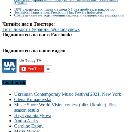
України
18% українських підлітків хоча б 1 раз пробували накротики
Technical Translation: Precision That Powers Industries
Современные методы лечения кариеса и некариозных поражений
Читайте нас в Твиттере:
Твит-новости Украины @uatodaynews
Подпишитесь на нас в Facebook:
Подпишитесь на наши видео:
Good music
Ukrainian Contemporary Music Festival 2021, New York
Olena Kumanovska
Music Shore World Vision contest (blitz Ukraine). First
season results
Hrystyna Starykova
Andra Aleks
Caroline Egonu
Maria Myrosh