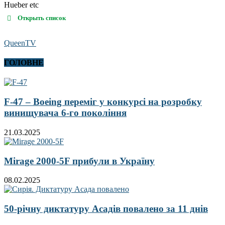
Hueber etc
Открыть список
QueenTV
ГОЛОВНЕ
F-47 – Boeing переміг у конкурсі на розробку
винищувача 6-го покоління
21.03.2025
Mirage 2000-5F прибули в Україну
08.02.2025
50-річну диктатуру Асадів повалено за 11 днів