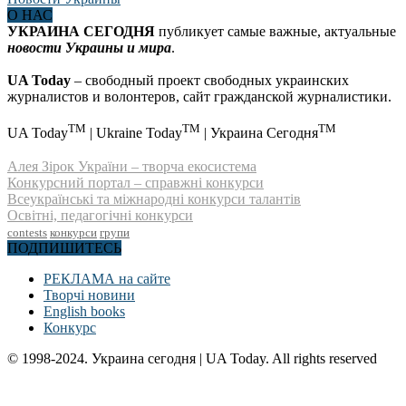
О НАС
УКРАИНА СЕГОДНЯ
публикует самые важные, актуальные
новости Украины и мира
.
UA Today
– свободный проект свободных украинских
журналистов и волонтеров, сайт гражданской журналистики.
TM
TM
TM
UA Today
| Ukraine Today
| Украина Сегодня
Алея Зірок України – творча екосистема
Конкурсний портал – справжні конкурси
Всеукраїнські та міжнародні конкурси талантів
Освітні, педагогічні конкурси
contests
конкурси
групи
ПОДПИШИТЕСЬ
РЕКЛАМА на сайте
Творчі новини
English books
Конкурс
© 1998-2024. Украина сегодня | UA Today. All rights reserved