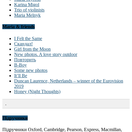
Karina Migol
Trio of violinists
Maria Melnyk
Maria & friends
I Felt the Same
Скандал!
Girl from the Moon
New photos. A love story outdoor
Повторить
B-Boy
Some new photos
It’ll Be
Duncan Laurence, Netherlands – winner of the Eurovision
2019
Honey (Night Thoughts)
.
Підручники
Підручники Oxford, Cambridge, Pearson, Express, Macmillan,