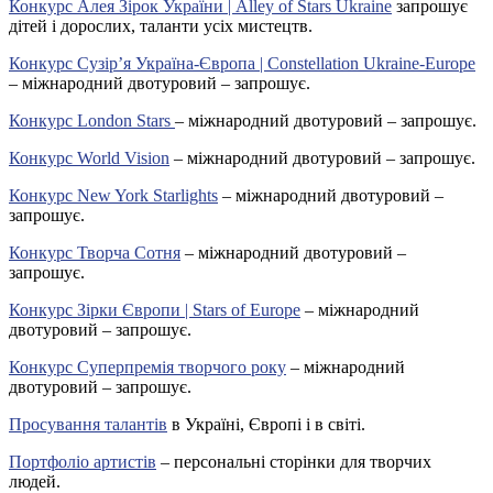
Конкурс Алея Зірок України | Alley of Stars Ukraine
запрошує
дітей і дорослих, таланти усіх мистецтв.
Конкурс Сузір’я Україна-Європа | Constellation Ukraine-Europe
– міжнародний двотуровий – запрошує.
Конкурс London Stars
– міжнародний двотуровий – запрошує.
Конкурс World Vision
– міжнародний двотуровий – запрошує.
Конкурс New York Starlights
– міжнародний двотуровий –
запрошує.
Конкурс Творча Сотня
– міжнародний двотуровий –
запрошує.
Конкурс Зірки Європи | Stars of Europe
– міжнародний
двотуровий – запрошує.
Конкурс Суперпремія творчого року
– міжнародний
двотуровий – запрошує.
Просування талантів
в Україні, Європі і в світі.
Портфоліо артистів
– персональні сторінки для творчих
людей.