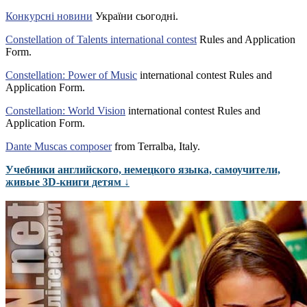
Конкурсні новини
України сьогодні.
Constellation of Talents international contest
Rules and Application
Form.
Constellation: Power of Music
international contest Rules and
Application Form.
Constellation: World Vision
international contest Rules and
Application Form.
Dante Muscas composer
from Terralba, Italy.
Учебники английского, немецкого языка, самоучители,
живые 3D-книги детям ↓