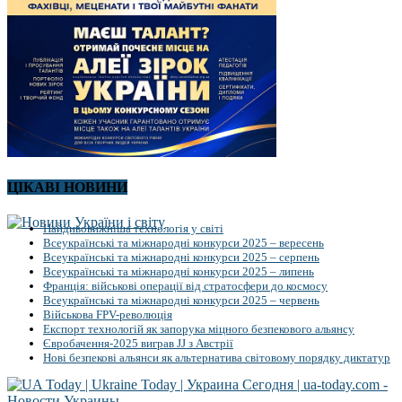
ЦІКАВІ НОВИНИ
Найдивовижніша технологія у світі
Всеукраїнські та міжнародні конкурси 2025 – вересень
Всеукраїнські та міжнародні конкурси 2025 – серпень
Всеукраїнські та міжнародні конкурси 2025 – липень
Франція: військові операції від стратосфери до космосу
Всеукраїнські та міжнародні конкурси 2025 – червень
Військова FPV-революція
Експорт технологій як запорука міцного безпекового альянсу
Євробачення-2025 виграв JJ з Австрії
Нові безпекові альянси як альтернатива світовому порядку диктатур