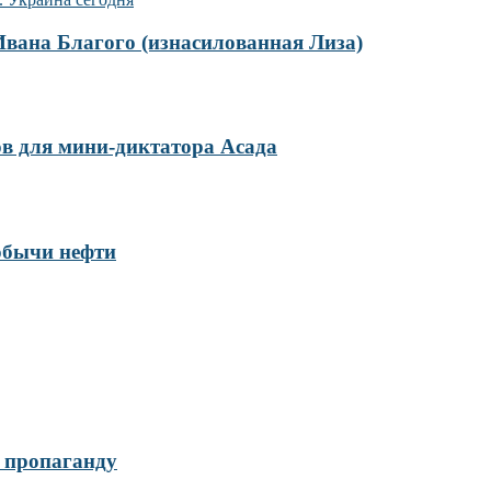
Ивана Благого (изнасилованная Лиза)
ов для мини-диктатора Асада
обычи нефти
 пропаганду