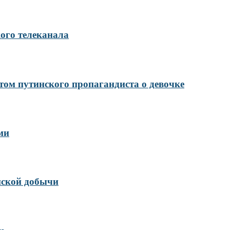
ого телеканала
ом путинского пропагандиста о девочке
ми
инской добычи