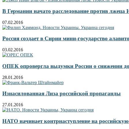
В Германии начато расследование против лжеца 
07.02.2016
Россия создает в Сирии мини-государство алавит
03.02.2016
ОПЕК опровергла выдумки России о снижении д
28.01.2016
Изнасилованная Лиза российской пропаганды
27.01.2016
НАТО начинает контрнаступление на российскую