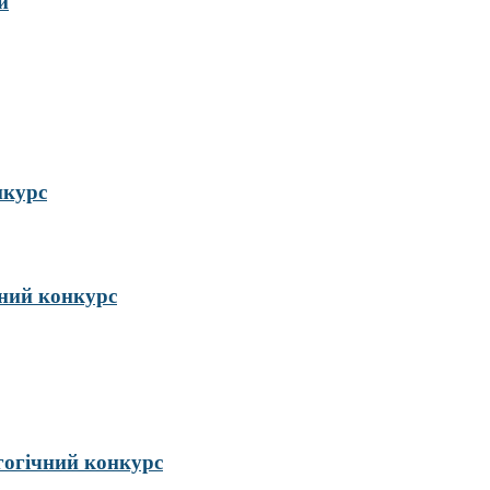
и
нкурс
ий конкурс
гогічний конкурс