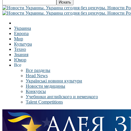
Украина
Европа
Мир
Культура
Техно
Знания
Юмор
Все
Все разделы
Head News
Українські новини культури
Новости медицины
Конкурсы
Учебники английского и немецкого
Talent Competitions