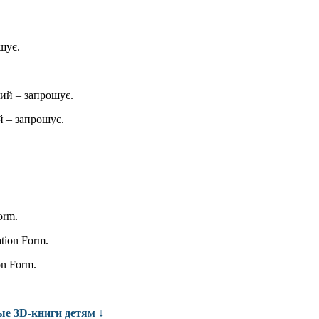
шує.
ий – запрошує.
 – запрошує.
orm.
ation Form.
on Form.
ые 3D-книги детям ↓