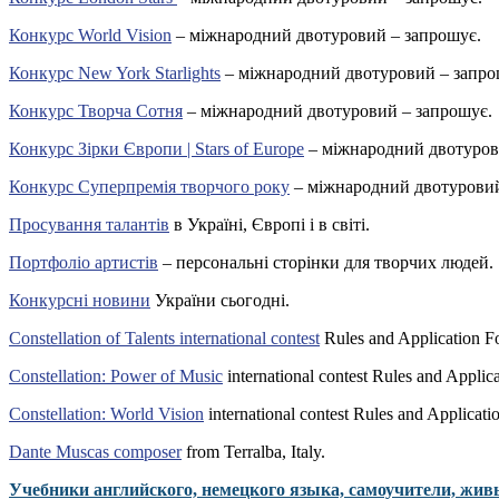
Конкурс World Vision
– міжнародний двотуровий – запрошує.
Конкурс New York Starlights
– міжнародний двотуровий – запро
Конкурс Творча Сотня
– міжнародний двотуровий – запрошує.
Конкурс Зірки Європи | Stars of Europe
– міжнародний двотуров
Конкурс Суперпремія творчого року
– міжнародний двотуровий
Просування талантів
в Україні, Європі і в світі.
Портфоліо артистів
– персональні сторінки для творчих людей.
Конкурсні новини
України сьогодні.
Constellation of Talents international contest
Rules and Application F
Constellation: Power of Music
international contest Rules and Applic
Constellation: World Vision
international contest Rules and Applicati
Dante Muscas composer
from Terralba, Italy.
Учебники английского, немецкого языка, самоучители, жив