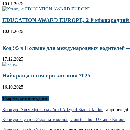
10.01.2026
EDUCATION AWARD EUROPE, 2-й міжнародний кон
10.01.2026
Код 95 в Польше для международных водителей — 
17.12.2025
Найкраща пісня про кохання 2025
16.10.2025
Творческие конкурсы
Конкурс Алея Зірок України | Alley of Stars Ukraine
запрошує діт
Конкурс Сузір’я Україна-Європа | Constellation Ukraine-Europe
– 
Конкурс London Stars
– міжнародний двотуровий – запрошує.