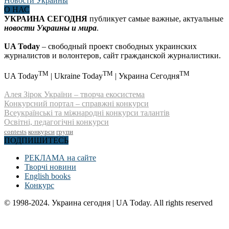
О НАС
УКРАИНА СЕГОДНЯ
публикует самые важные, актуальные
новости Украины и мира
.
UA Today
– свободный проект свободных украинских
журналистов и волонтеров, сайт гражданской журналистики.
TM
TM
TM
UA Today
| Ukraine Today
| Украина Сегодня
Алея Зірок України – творча екосистема
Конкурсний портал – справжні конкурси
Всеукраїнські та міжнародні конкурси талантів
Освітні, педагогічні конкурси
contests
конкурси
групи
ПОДПИШИТЕСЬ
РЕКЛАМА на сайте
Творчі новини
English books
Конкурс
© 1998-2024. Украина сегодня | UA Today. All rights reserved