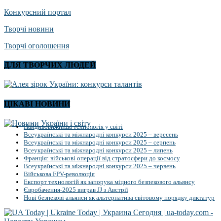
Конкурсний портал
Творчі новини
Творчі оголошення
ДЛЯ ТВОРЧИХ ЛЮДЕЙ
ЦІКАВІ НОВИНИ
Найдивовижніша технологія у світі
Всеукраїнські та міжнародні конкурси 2025 – вересень
Всеукраїнські та міжнародні конкурси 2025 – серпень
Всеукраїнські та міжнародні конкурси 2025 – липень
Франція: військові операції від стратосфери до космосу
Всеукраїнські та міжнародні конкурси 2025 – червень
Військова FPV-революція
Експорт технологій як запорука міцного безпекового альянсу
Євробачення-2025 виграв JJ з Австрії
Нові безпекові альянси як альтернатива світовому порядку диктатур