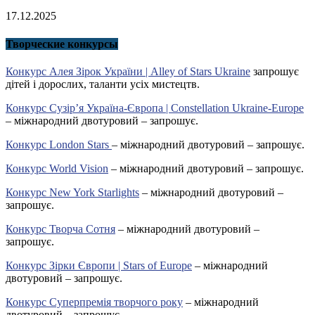
17.12.2025
Творческие конкурсы
Конкурс Алея Зірок України | Alley of Stars Ukraine
запрошує
дітей і дорослих, таланти усіх мистецтв.
Конкурс Сузір’я Україна-Європа | Constellation Ukraine-Europe
– міжнародний двотуровий – запрошує.
Конкурс London Stars
– міжнародний двотуровий – запрошує.
Конкурс World Vision
– міжнародний двотуровий – запрошує.
Конкурс New York Starlights
– міжнародний двотуровий –
запрошує.
Конкурс Творча Сотня
– міжнародний двотуровий –
запрошує.
Конкурс Зірки Європи | Stars of Europe
– міжнародний
двотуровий – запрошує.
Конкурс Суперпремія творчого року
– міжнародний
двотуровий – запрошує.