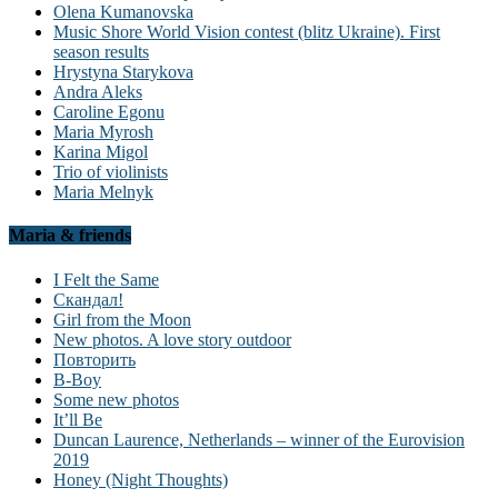
Olena Kumanovska
Music Shore World Vision contest (blitz Ukraine). First
season results
Hrystyna Starykova
Andra Aleks
Caroline Egonu
Maria Myrosh
Karina Migol
Trio of violinists
Maria Melnyk
Maria & friends
I Felt the Same
Скандал!
Girl from the Moon
New photos. A love story outdoor
Повторить
B-Boy
Some new photos
It’ll Be
Duncan Laurence, Netherlands – winner of the Eurovision
2019
Honey (Night Thoughts)