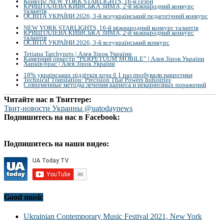
Конкурс NEW YORK STARLIGHTS, 16-й сезон
КРИШТАЛЕВА КИЇВСЬКА ЗИМА, 2-й міжнародний конкурс
талантів
ОСВІТА УКРАЇНИ 2026, 3-й всеукраїнський педагогічний конкурс
NEW YORK STARLIGHTS, 16-й міжнародний конкурс талантів
КРИШТАЛЕВА КИЇВСЬКА ЗИМА, 2-й міжнародний конкурс
талантів
ОСВІТА УКРАЇНИ 2026, 3-й всеукраїнський конкурс
Tetiana Tarchynets | Алея Зірок України
Камерний оркестр “PERPETUUM MOBILE” | Алея Зірок України
Харків-брас | Алея Зірок України
18% українських підлітків хоча б 1 раз пробували накротики
Technical Translation: Precision That Powers Industries
Современные методы лечения кариеса и некариозных поражений
Читайте нас в Твиттере:
Твит-новости Украины @uatodaynews
Подпишитесь на нас в Facebook:
Подпишитесь на наши видео:
Good music
Ukrainian Contemporary Music Festival 2021, New York