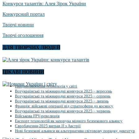
Конкурси талантів: Алея Зірок України
Конкурсний портал
Творчі новини
Творчі оголошення
ДЛЯ ТВОРЧИХ ЛЮДЕЙ
ЦІКАВІ НОВИНИ
Найдивовижніша технологія у світі
Всеукраїнські та міжнародні конкурси 2025 – вересень
Всеукраїнські та міжнародні конкурси 2025 – серпень
Всеукраїнські та міжнародні конкурси 2025 – липень
Франція: військові операції від стратосфери до космосу
Всеукраїнські та міжнародні конкурси 2025 – червень
Військова FPV-революція
Експорт технологій як запорука міцного безпекового альянсу
Євробачення-2025 виграв JJ з Австрії
Нові безпекові альянси як альтернатива світовому порядку диктатур