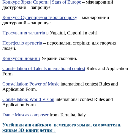
Конкурс Зірки Європи | Stars of Europe
– міжнародний
двотуровий – запрошує.
Конкурс Суперпремія творчого року
– міжнародний
двотуровий – запрошує.
Просування талантів
в Україні, Європі і в світі.
Портфоліо артистів
– персональні сторінки для творчих
людей.
Конкурсні новини
України сьогодні.
Constellation of Talents international contest
Rules and Application
Form.
Constellation: Power of Music
international contest Rules and
Application Form.
Constellation: World Vision
international contest Rules and
Application Form.
Dante Muscas composer
from Terralba, Italy.
Учебники английского, немецкого языка, самоучители,
живые 3D-книги детям ↓