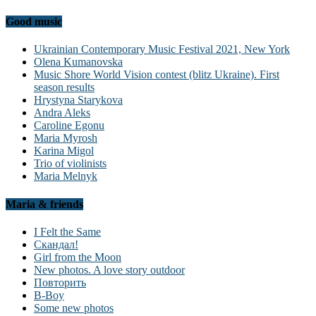
Good music
Ukrainian Contemporary Music Festival 2021, New York
Olena Kumanovska
Music Shore World Vision contest (blitz Ukraine). First
season results
Hrystyna Starykova
Andra Aleks
Caroline Egonu
Maria Myrosh
Karina Migol
Trio of violinists
Maria Melnyk
Maria & friends
I Felt the Same
Скандал!
Girl from the Moon
New photos. A love story outdoor
Повторить
B-Boy
Some new photos