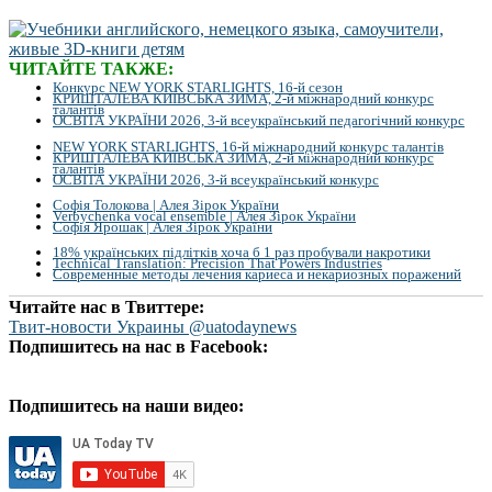
ЧИТАЙТЕ ТАКЖЕ:
Конкурс NEW YORK STARLIGHTS, 16-й сезон
КРИШТАЛЕВА КИЇВСЬКА ЗИМА, 2-й міжнародний конкурс
талантів
ОСВІТА УКРАЇНИ 2026, 3-й всеукраїнський педагогічний конкурс
NEW YORK STARLIGHTS, 16-й міжнародний конкурс талантів
КРИШТАЛЕВА КИЇВСЬКА ЗИМА, 2-й міжнародний конкурс
талантів
ОСВІТА УКРАЇНИ 2026, 3-й всеукраїнський конкурс
Софія Толокова | Алея Зірок України
Verbychenka vocal ensemble | Алея Зірок України
Софія Ярошак | Алея Зірок України
18% українських підлітків хоча б 1 раз пробували накротики
Technical Translation: Precision That Powers Industries
Современные методы лечения кариеса и некариозных поражений
Читайте нас в Твиттере:
Твит-новости Украины @uatodaynews
Подпишитесь на нас в Facebook:
Подпишитесь на наши видео: