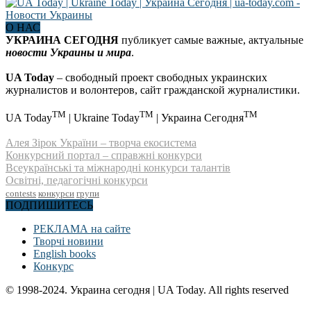
О НАС
УКРАИНА СЕГОДНЯ
публикует самые важные, актуальные
новости Украины и мира
.
UA Today
– свободный проект свободных украинских
журналистов и волонтеров, сайт гражданской журналистики.
TM
TM
TM
UA Today
| Ukraine Today
| Украина Сегодня
Алея Зірок України – творча екосистема
Конкурсний портал – справжні конкурси
Всеукраїнські та міжнародні конкурси талантів
Освітні, педагогічні конкурси
contests
конкурси
групи
ПОДПИШИТЕСЬ
РЕКЛАМА на сайте
Творчі новини
English books
Конкурс
© 1998-2024. Украина сегодня | UA Today. All rights reserved