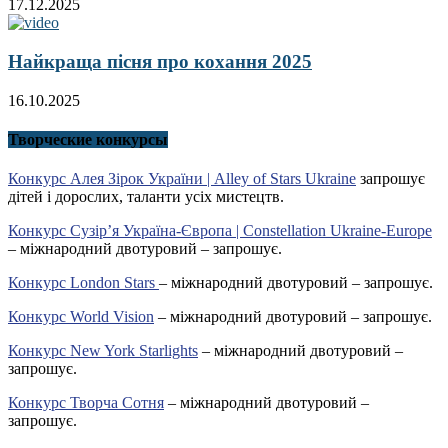
17.12.2025
Найкраща пісня про кохання 2025
16.10.2025
Творческие конкурсы
Конкурс Алея Зірок України | Alley of Stars Ukraine
запрошує
дітей і дорослих, таланти усіх мистецтв.
Конкурс Сузір’я Україна-Європа | Constellation Ukraine-Europe
– міжнародний двотуровий – запрошує.
Конкурс London Stars
– міжнародний двотуровий – запрошує.
Конкурс World Vision
– міжнародний двотуровий – запрошує.
Конкурс New York Starlights
– міжнародний двотуровий –
запрошує.
Конкурс Творча Сотня
– міжнародний двотуровий –
запрошує.