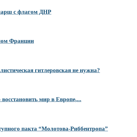
марш с флагом ДНР
омом Франции
алистическая гитлеровская не нужна?
восстановить мир в Европе,...
ступного пакта “Молотова-Риббентропа”