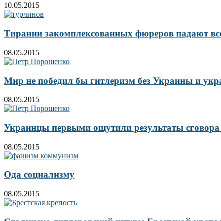
10.05.2015
Тирании закомплексованных фюреров падают все
08.05.2015
Мир не победил бы гитлеризм без Украины и укр
08.05.2015
Украинцы первыми ощутили результаты сговора 
08.05.2015
Ода социализму
08.05.2015