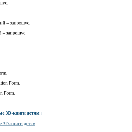
шує.
ий – запрошує.
 – запрошує.
orm.
ation Form.
on Form.
ые 3D-книги детям ↓