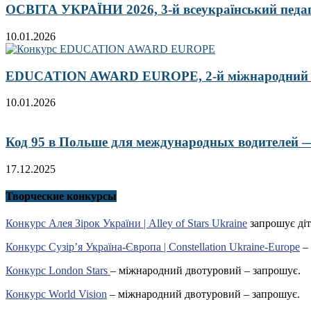
ОСВІТА УКРАЇНИ 2026, 3-й всеукраїнський педа
10.01.2026
EDUCATION AWARD EUROPE, 2-й міжнародний кон
10.01.2026
Код 95 в Польше для международных водителей — 
17.12.2025
Творческие конкурсы
Конкурс Алея Зірок України | Alley of Stars Ukraine
запрошує діт
Конкурс Сузір’я Україна-Європа | Constellation Ukraine-Europe
– 
Конкурс London Stars
– міжнародний двотуровий – запрошує.
Конкурс World Vision
– міжнародний двотуровий – запрошує.