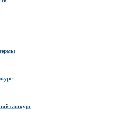
сти
 термы
нкурс
ий конкурс