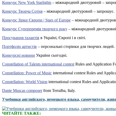
Конкурс New York Starlights
– міжнародний двотуровий – запро
Конкурс Творча Сотня
– міжнародний двотуровий – запрошує.
Конкурс Зірки Європи | Stars of Europe
– міжнародний двотуров
Конкурс Суперпремія творчого року
– міжнародний двотуровий
Просування талантів
в Україні, Європі і в світі.
Портфоліо артистів
– персональні сторінки для творчих людей.
Конкурсні новини
України сьогодні.
Constellation of Talents international contest
Rules and Application F
Constellation: Power of Music
international contest Rules and Applic
Constellation: World Vision
international contest Rules and Applicati
Dante Muscas composer
from Terralba, Italy.
Учебники английского, немецкого языка, самоучители, жив
ЧИТАЙТЕ ТАКЖЕ: