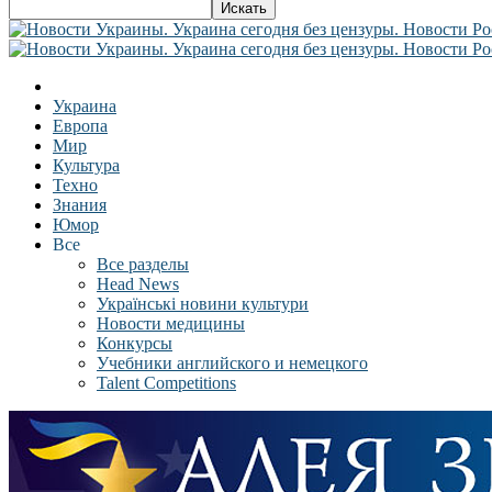
Украина
Европа
Мир
Культура
Техно
Знания
Юмор
Все
Все разделы
Head News
Українські новини культури
Новости медицины
Конкурсы
Учебники английского и немецкого
Talent Competitions