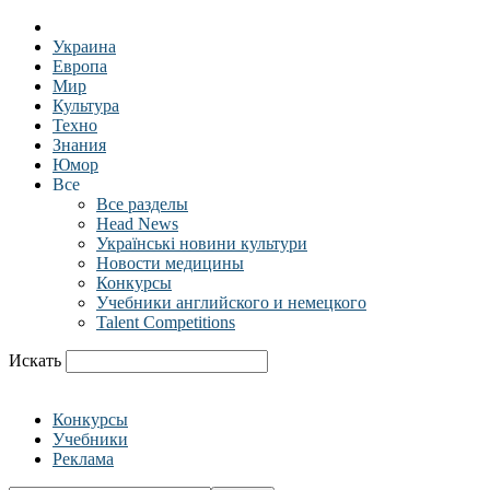
Украина
Европа
Мир
Культура
Техно
Знания
Юмор
Все
Все разделы
Head News
Українські новини культури
Новости медицины
Конкурсы
Учебники английского и немецкого
Talent Competitions
Искать
Конкурсы
Учебники
Реклама