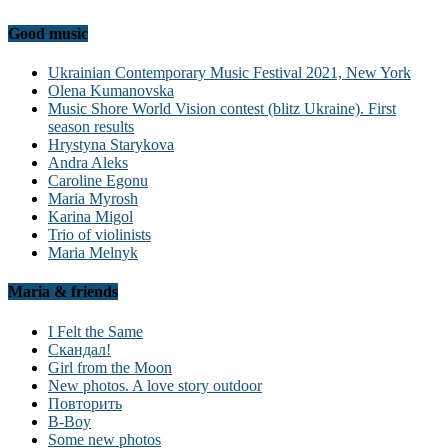
Good music
Ukrainian Contemporary Music Festival 2021, New York
Olena Kumanovska
Music Shore World Vision contest (blitz Ukraine). First
season results
Hrystyna Starykova
Andra Aleks
Caroline Egonu
Maria Myrosh
Karina Migol
Trio of violinists
Maria Melnyk
Maria & friends
I Felt the Same
Скандал!
Girl from the Moon
New photos. A love story outdoor
Повторить
B-Boy
Some new photos