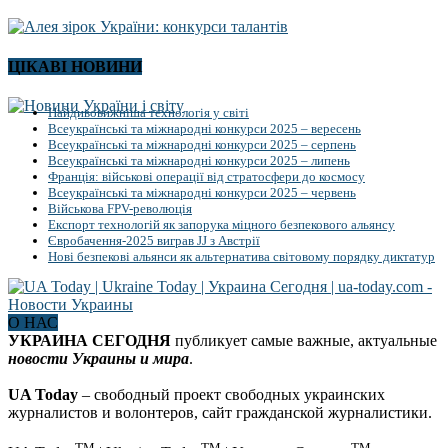
ЦІКАВІ НОВИНИ
Найдивовижніша технологія у світі
Всеукраїнські та міжнародні конкурси 2025 – вересень
Всеукраїнські та міжнародні конкурси 2025 – серпень
Всеукраїнські та міжнародні конкурси 2025 – липень
Франція: військові операції від стратосфери до космосу
Всеукраїнські та міжнародні конкурси 2025 – червень
Військова FPV-революція
Експорт технологій як запорука міцного безпекового альянсу
Євробачення-2025 виграв JJ з Австрії
Нові безпекові альянси як альтернатива світовому порядку диктатур
О НАС
УКРАИНА СЕГОДНЯ
публикует самые важные, актуальные
новости Украины и мира
.
UA Today
– свободный проект свободных украинских
журналистов и волонтеров, сайт гражданской журналистики.
TM
TM
TM