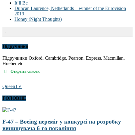
It’ll Be
Duncan Laurence, Netherlands – winner of the Eurovision
2019
Honey (Night Thoughts)
.
Підручники
Підручники Oxford, Cambridge, Pearson, Express, Macmillan,
Hueber etc
Открыть список
QueenTV
ГОЛОВНЕ
F-47 – Boeing переміг у конкурсі на розробку
винищувача 6-го покоління