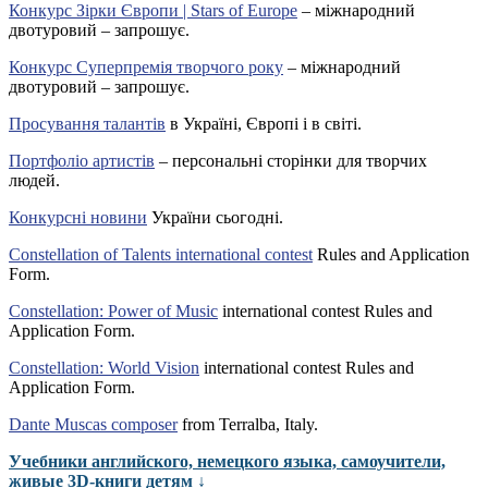
Конкурс Зірки Європи | Stars of Europe
– міжнародний
двотуровий – запрошує.
Конкурс Суперпремія творчого року
– міжнародний
двотуровий – запрошує.
Просування талантів
в Україні, Європі і в світі.
Портфоліо артистів
– персональні сторінки для творчих
людей.
Конкурсні новини
України сьогодні.
Constellation of Talents international contest
Rules and Application
Form.
Constellation: Power of Music
international contest Rules and
Application Form.
Constellation: World Vision
international contest Rules and
Application Form.
Dante Muscas composer
from Terralba, Italy.
Учебники английского, немецкого языка, самоучители,
живые 3D-книги детям ↓