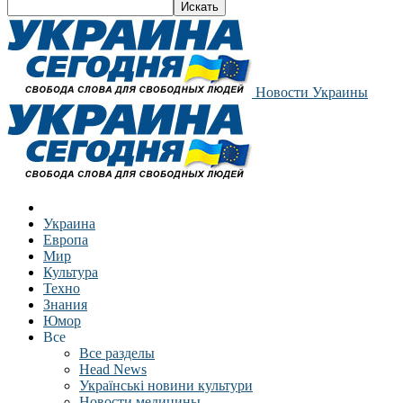
Новости Украины
Украина
Европа
Мир
Культура
Техно
Знания
Юмор
Все
Все разделы
Head News
Українські новини культури
Новости медицины