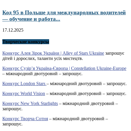
Код 95 в Польше для международных водителей
— обучение и работа...
17.12.2025
Творческие конкурсы
Конкурс Алея Зірок України | Alley of Stars Ukraine
запрошує
дітей і дорослих, таланти усіх мистецтв.
Конкурс Сузір’я Україна-Європа | Constellation Ukraine-Europe
– міжнародний двотуровий – запрошує.
Конкурс London Stars
– міжнародний двотуровий – запрошує.
Конкурс World Vision
– міжнародний двотуровий – запрошує.
Конкурс New York Starlights
– міжнародний двотуровий –
запрошує.
Конкурс Творча Сотня
– міжнародний двотуровий –
запрошує.