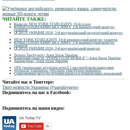
ЧИТАЙТЕ ТАКЖЕ:
Конкурс NEW YORK STARLIGHTS, 16-й сезон
КРИШТАЛЕВА КИЇВСЬКА ЗИМА, 2-й міжнародний конкурс
талантів
ОСВІТА УКРАЇНИ 2026, 3-й всеукраїнський педагогічний конкурс
NEW YORK STARLIGHTS, 16-й міжнародний конкурс талантів
КРИШТАЛЕВА КИЇВСЬКА ЗИМА, 2-й міжнародний конкурс
талантів
ОСВІТА УКРАЇНИ 2026, 3-й всеукраїнський конкурс
Tetiana Tarchynets | Алея Зірок України
Камерний оркестр “PERPETUUM MOBILE” | Алея Зірок України
Харків-брас | Алея Зірок України
18% українських підлітків хоча б 1 раз пробували накротики
Technical Translation: Precision That Powers Industries
Современные методы лечения кариеса и некариозных поражений
Читайте нас в Твиттере:
Твит-новости Украины @uatodaynews
Подпишитесь на нас в Facebook:
Подпишитесь на наши видео: