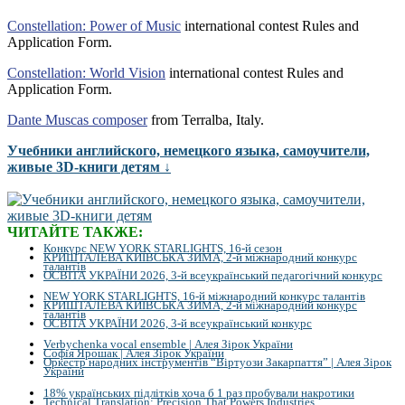
Constellation: Power of Music
international contest Rules and
Application Form.
Constellation: World Vision
international contest Rules and
Application Form.
Dante Muscas composer
from Terralba, Italy.
Учебники английского, немецкого языка, самоучители,
живые 3D-книги детям ↓
ЧИТАЙТЕ ТАКЖЕ:
Конкурс NEW YORK STARLIGHTS, 16-й сезон
КРИШТАЛЕВА КИЇВСЬКА ЗИМА, 2-й міжнародний конкурс
талантів
ОСВІТА УКРАЇНИ 2026, 3-й всеукраїнський педагогічний конкурс
NEW YORK STARLIGHTS, 16-й міжнародний конкурс талантів
КРИШТАЛЕВА КИЇВСЬКА ЗИМА, 2-й міжнародний конкурс
талантів
ОСВІТА УКРАЇНИ 2026, 3-й всеукраїнський конкурс
Verbychenka vocal ensemble | Алея Зірок України
Софія Ярошак | Алея Зірок України
Оркестр народних інструментів “Віртуози Закарпаття” | Алея Зірок
України
18% українських підлітків хоча б 1 раз пробували накротики
Technical Translation: Precision That Powers Industries