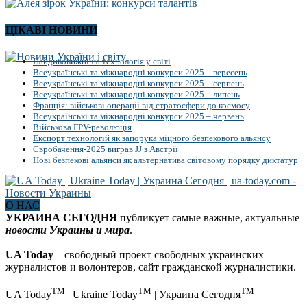
ЦІКАВІ НОВИНИ
Найдивовижніша технологія у світі
Всеукраїнські та міжнародні конкурси 2025 – вересень
Всеукраїнські та міжнародні конкурси 2025 – серпень
Всеукраїнські та міжнародні конкурси 2025 – липень
Франція: військові операції від стратосфери до космосу
Всеукраїнські та міжнародні конкурси 2025 – червень
Військова FPV-революція
Експорт технологій як запорука міцного безпекового альянсу
Євробачення-2025 виграв JJ з Австрії
Нові безпекові альянси як альтернатива світовому порядку диктатур
О НАС
УКРАИНА СЕГОДНЯ
публикует самые важные, актуальные
новости Украины и мира
.
UA Today
– свободный проект свободных украинских
журналистов и волонтеров, сайт гражданской журналистики.
TM
TM
TM
UA Today
| Ukraine Today
| Украина Сегодня