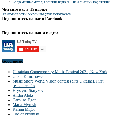
Современные методы лечения кариеса и некариозных поражений
Читайте нас в Твиттере:
Твит-новости Украины @uatodaynews
Подпишитесь на нас в Facebook:
Подпишитесь на наши видео:
Good music
Ukrainian Contemporary Music Festival 2021, New York
Olena Kumanovska
Music Shore World Vision contest (blitz Ukraine). First
season results
Hrystyna Starykova
Andra Aleks
Caroline Egonu
Maria Myrosh
Karina Migol
Trio of violinists