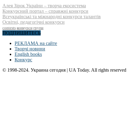
Алея Зірок України – творча екосистема
Конкурсний портал – справжні конкурси
Всеукраїнські та міжнародні конкурси талантів
Освітні, педагогічні конкурси
contests
конкурси
групи
ПОДПИШИТЕСЬ
РЕКЛАМА на сайте
Творчі новини
English books
Конкурс
© 1998-2024. Украина сегодня | UA Today. All rights reserved