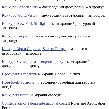
Конкурс London Stars
– міжнародний двотуровий – запрошує.
Конкурс World Vision
– міжнародний двотуровий – запрошує.
Конкурс New York Starlights
– міжнародний двотуровий –
запрошує.
Конкурс Творча Сотня
– міжнародний двотуровий –
запрошує.
Конкурс Зірки Європи | Stars of Europe
– міжнародний
двотуровий – запрошує.
Конкурс Суперпремія творчого року
– міжнародний
двотуровий – запрошує.
Просування талантів
в Україні, Європі і в світі.
Портфоліо артистів
– персональні сторінки для творчих
людей.
Конкурсні новини
України сьогодні.
Constellation of Talents international contest
Rules and Application
Form.