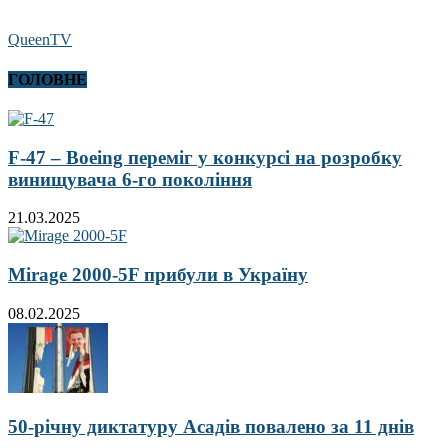
QueenTV
ГОЛОВНЕ
F-47 – Boeing переміг у конкурсі на розробку
винищувача 6-го покоління
21.03.2025
Mirage 2000-5F прибули в Україну
08.02.2025
50-річну диктатуру Асадів повалено за 11 днів