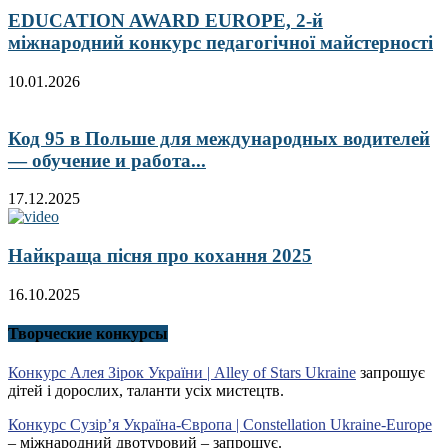
EDUCATION AWARD EUROPE, 2-й
міжнародний конкурс педагогічної майстерності
10.01.2026
Код 95 в Польше для международных водителей
— обучение и работа...
17.12.2025
Найкраща пісня про кохання 2025
16.10.2025
Творческие конкурсы
Конкурс Алея Зірок України | Alley of Stars Ukraine
запрошує
дітей і дорослих, таланти усіх мистецтв.
Конкурс Сузір’я Україна-Європа | Constellation Ukraine-Europe
– міжнародний двотуровий – запрошує.