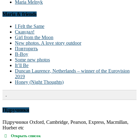
Maria Melnyk
Maria & friends
I Felt the Same
Скандал!
Girl from the Moon
New photos. A love story outdoor
Повторить
B-Boy
Some new photos
It’ll Be
Duncan Laurence, Netherlands – winner of the Eurovision
2019
Honey (Night Thoughts)
.
Підручники
Підручники Oxford, Cambridge, Pearson, Express, Macmillan,
Hueber etc
Открыть список