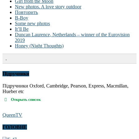
Girl from the Moon
New photos. A love story outdoor
Повторить
B-Boy
Some new photos
It’ll Be
Duncan Laurence, Netherlands – winner of the Eurovision
2019
Honey (Night Thoughts)
.
Підручники
Підручники Oxford, Cambridge, Pearson, Express, Macmillan,
Hueber etc
Открыть список
QueenTV
ГОЛОВНЕ