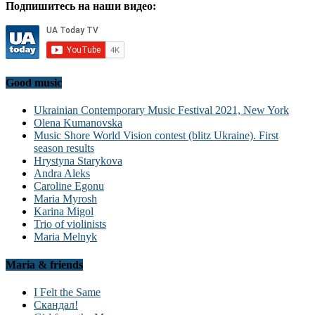
Подпишитесь на наши видео:
Good music
Ukrainian Contemporary Music Festival 2021, New York
Olena Kumanovska
Music Shore World Vision contest (blitz Ukraine). First
season results
Hrystyna Starykova
Andra Aleks
Caroline Egonu
Maria Myrosh
Karina Migol
Trio of violinists
Maria Melnyk
Maria & friends
I Felt the Same
Скандал!