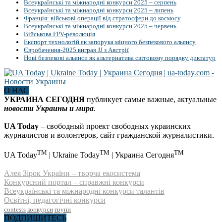
Всеукраїнські та міжнародні конкурси 2025 – серпень
Всеукраїнські та міжнародні конкурси 2025 – липень
Франція: військові операції від стратосфери до космосу
Всеукраїнські та міжнародні конкурси 2025 – червень
Військова FPV-революція
Експорт технологій як запорука міцного безпекового альянсу
Євробачення-2025 виграв JJ з Австрії
Нові безпекові альянси як альтернатива світовому порядку диктатур
О НАС
УКРАИНА СЕГОДНЯ
публикует самые важные, актуальные
новости Украины и мира
.
UA Today
– свободный проект свободных украинских
журналистов и волонтеров, сайт гражданской журналистики.
TM
TM
TM
UA Today
| Ukraine Today
| Украина Сегодня
Алея Зірок України – творча екосистема
Конкурсний портал – справжні конкурси
Всеукраїнські та міжнародні конкурси талантів
Освітні, педагогічні конкурси
contests
конкурси
групи
ПОДПИШИТЕСЬ