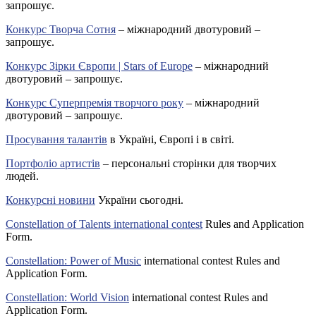
запрошує.
Конкурс Творча Сотня
– міжнародний двотуровий –
запрошує.
Конкурс Зірки Європи | Stars of Europe
– міжнародний
двотуровий – запрошує.
Конкурс Суперпремія творчого року
– міжнародний
двотуровий – запрошує.
Просування талантів
в Україні, Європі і в світі.
Портфоліо артистів
– персональні сторінки для творчих
людей.
Конкурсні новини
України сьогодні.
Constellation of Talents international contest
Rules and Application
Form.
Constellation: Power of Music
international contest Rules and
Application Form.
Constellation: World Vision
international contest Rules and
Application Form.