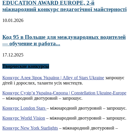
EDUCATION AWARD EUROPE, 2-й
міжнародний конкурс педагогічної майстерності
10.01.2026
Код 95 в Польше для международных водителей
— обучение и работа...
17.12.2025
Творческие конкурсы
Конкурс Алея Зірок України | Alley of Stars Ukraine
запрошує
дітей і дорослих, таланти усіх мистецтв.
Конкурс Сузір’я Україна-Європа | Constellation Ukraine-Europe
– міжнародний двотуровий – запрошує.
Конкурс London Stars
– міжнародний двотуровий – запрошує.
Конкурс World Vision
– міжнародний двотуровий – запрошує.
Конкурс New York Starlights
– міжнародний двотуровий –