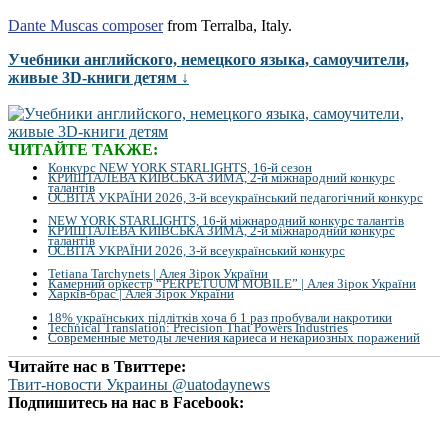
Dante Muscas composer
from Terralba, Italy.
Учебники английского, немецкого языка, самоучители,
живые 3D-книги детям ↓
ЧИТАЙТЕ ТАКЖЕ:
Конкурс NEW YORK STARLIGHTS, 16-й сезон
КРИШТАЛЕВА КИЇВСЬКА ЗИМА, 2-й міжнародний конкурс
талантів
ОСВІТА УКРАЇНИ 2026, 3-й всеукраїнський педагогічний конкурс
NEW YORK STARLIGHTS, 16-й міжнародний конкурс талантів
КРИШТАЛЕВА КИЇВСЬКА ЗИМА, 2-й міжнародний конкурс
талантів
ОСВІТА УКРАЇНИ 2026, 3-й всеукраїнський конкурс
Tetiana Tarchynets | Алея Зірок України
Камерний оркестр “PERPETUUM MOBILE” | Алея Зірок України
Харків-брас | Алея Зірок України
18% українських підлітків хоча б 1 раз пробували накротики
Technical Translation: Precision That Powers Industries
Современные методы лечения кариеса и некариозных поражений
Читайте нас в Твиттере:
Твит-новости Украины @uatodaynews
Подпишитесь на нас в Facebook: