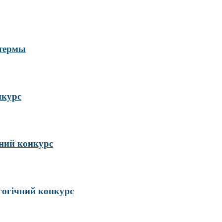
 термы
нкурс
ий конкурс
гогічний конкурс