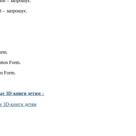
ий – запрошує.
 – запрошує.
orm.
ation Form.
on Form.
ые 3D-книги детям ↓