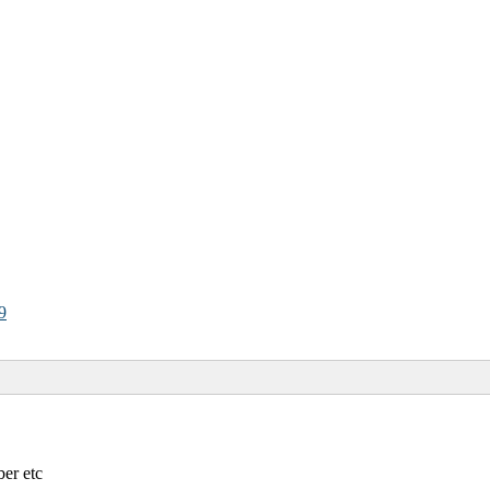
9
er etc