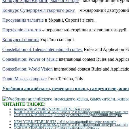
Конкурс Зірки Європи | Stars of Europe
– міжнародний двотуров
Конкурс Суперпремія творчого року
– міжнародний двотуровий
Просування талантів
в Україні, Європі і в світі.
Портфоліо артистів
– персональні сторінки для творчих людей.
Конкурсні новини
України сьогодні.
Constellation of Talents international contest
Rules and Application F
Constellation: Power of Music
international contest Rules and Applic
Constellation: World Vision
international contest Rules and Applicati
Dante Muscas composer
from Terralba, Italy.
Учебники английского, немецкого языка, самоучители, жив
ЧИТАЙТЕ ТАКЖЕ:
Конкурс NEW YORK STARLIGHTS, 16-й сезон
КРИШТАЛЕВА КИЇВСЬКА ЗИМА, 2-й міжнародний конкурс талантів
ОСВІТА УКРАЇНИ 2026, 3-й всеукраїнський педагогічний конкурс
NEW YORK STARLIGHTS, 16-й міжнародний конкурс талантів
КРИШТАЛЕВА КИЇВСЬКА ЗИМА, 2-й міжнародний конкурс талантів
ОСВІТА УКРАЇНИ 2026, 3-й всеукраїнський конкурс