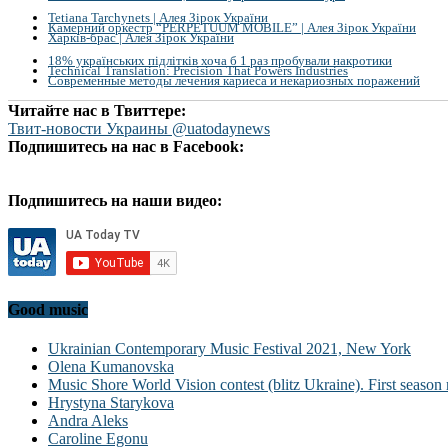
Tetiana Tarchynets | Алея Зірок України
Камерний оркестр “PERPETUUM MOBILE” | Алея Зірок України
Харків-брас | Алея Зірок України
18% українських підлітків хоча б 1 раз пробували накротики
Technical Translation: Precision That Powers Industries
Современные методы лечения кариеса и некариозных поражений
Читайте нас в Твиттере:
Твит-новости Украины @uatodaynews
Подпишитесь на нас в Facebook:
Подпишитесь на наши видео:
Good music
Ukrainian Contemporary Music Festival 2021, New York
Olena Kumanovska
Music Shore World Vision contest (blitz Ukraine). First season 
Hrystyna Starykova
Andra Aleks
Caroline Egonu