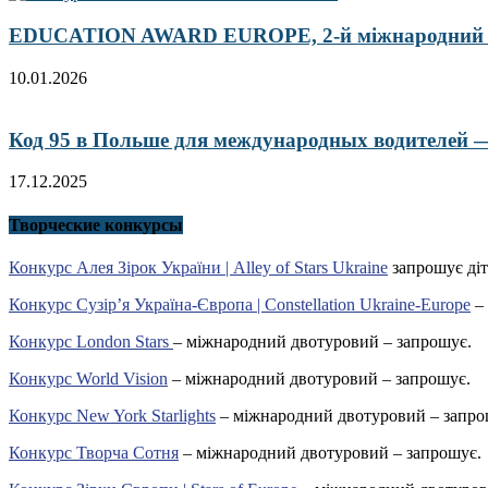
EDUCATION AWARD EUROPE, 2-й міжнародний кон
10.01.2026
Код 95 в Польше для международных водителей — 
17.12.2025
Творческие конкурсы
Конкурс Алея Зірок України | Alley of Stars Ukraine
запрошує діт
Конкурс Сузір’я Україна-Європа | Constellation Ukraine-Europe
– 
Конкурс London Stars
– міжнародний двотуровий – запрошує.
Конкурс World Vision
– міжнародний двотуровий – запрошує.
Конкурс New York Starlights
– міжнародний двотуровий – запро
Конкурс Творча Сотня
– міжнародний двотуровий – запрошує.