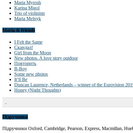
Maria Myrosh
Karina Migol
Trio of violinists
Maria Melnyk
Maria & friends
I Felt the Same
Скандал!
Girl from the Moon
New photos. A love story outdoor
Повторить
B-Boy
Some new photos
It’ll Be
Duncan Laurence, Netherlands – winner of the Eurovision 201
Honey (Night Thoughts)
.
Підручники
Підручники Oxford, Cambridge, Pearson, Express, Macmillan, Hueb