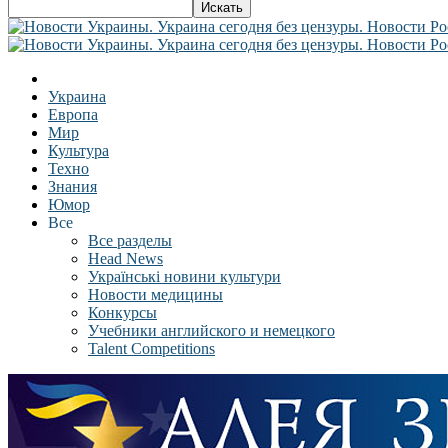
Украина
Европа
Мир
Культура
Техно
Знания
Юмор
Все
Все разделы
Head News
Українські новини культури
Новости медицины
Конкурсы
Учебники английского и немецкого
Talent Competitions