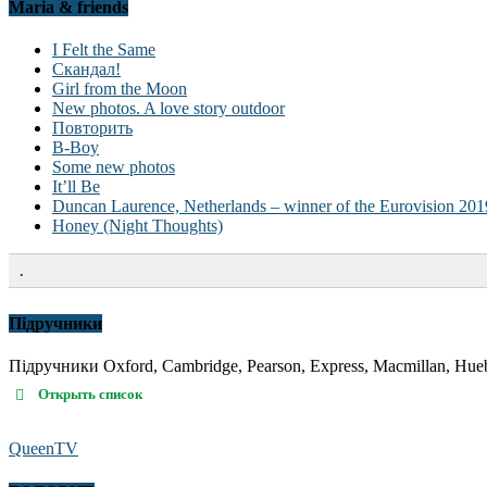
Maria & friends
I Felt the Same
Скандал!
Girl from the Moon
New photos. A love story outdoor
Повторить
B-Boy
Some new photos
It’ll Be
Duncan Laurence, Netherlands – winner of the Eurovision 201
Honey (Night Thoughts)
.
Підручники
Підручники Oxford, Cambridge, Pearson, Express, Macmillan, Hueb
Открыть список
QueenTV