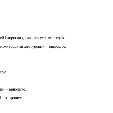
ей і дорослих, таланти усіх мистецтв.
міжнародний двотуровий – запрошує.
шує.
ий – запрошує.
 – запрошує.