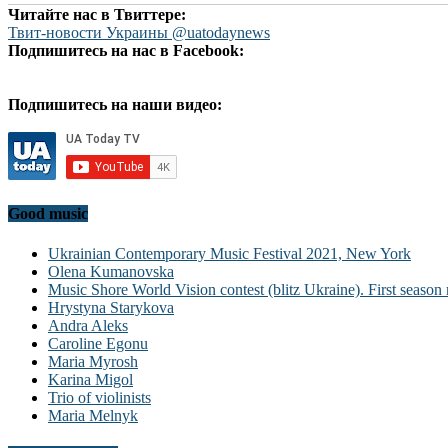
Читайте нас в Твиттере:
Твит-новости Украины @uatodaynews
Подпишитесь на нас в Facebook:
Подпишитесь на наши видео:
Good music
Ukrainian Contemporary Music Festival 2021, New York
Olena Kumanovska
Music Shore World Vision contest (blitz Ukraine). First season 
Hrystyna Starykova
Andra Aleks
Caroline Egonu
Maria Myrosh
Karina Migol
Trio of violinists
Maria Melnyk