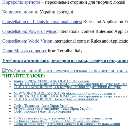
Портфоліо артистів
– персональні сторінки для творчих людей.
Конкурсні новини
України сьогодні.
Constellation of Talents international contest
Rules and Application F
Constellation: Power of Music
international contest Rules and Applic
Constellation: World Vision
international contest Rules and Applicati
Dante Muscas composer
from Terralba, Italy.
Учебники английского, немецкого языка, самоучители, жив
ЧИТАЙТЕ ТАКЖЕ:
Конкурс NEW YORK STARLIGHTS, 16-й сезон
КРИШТАЛЕВА КИЇВСЬКА ЗИМА, 2-й міжнародний конкурс талантів
ОСВІТА УКРАЇНИ 2026, 3-й всеукраїнський педагогічний конкурс
NEW YORK STARLIGHTS, 16-й міжнародний конкурс талантів
КРИШТАЛЕВА КИЇВСЬКА ЗИМА, 2-й міжнародний конкурс талантів
ОСВІТА УКРАЇНИ 2026, 3-й всеукраїнський конкурс
Софія Толокова | Алея Зірок України
Verbychenka vocal ensemble | Алея Зірок України
Софія Ярошак | Алея Зірок України
18% українських підлітків хоча б 1 раз пробували накротики
Technical Translation: Precision That Powers Industries
Современные методы лечения кариеса и некариозных поражений