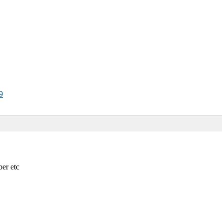
9
er etc