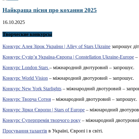
Найкраща пісня про кохання 2025
16.10.2025
Творческие конкурсы
Конкурс Алея Зірок України | Alley of Stars Ukraine
запрошує діт
Конкурс Сузір’я Україна-Європа | Constellation Ukraine-Europe
– 
Конкурс London Stars
– міжнародний двотуровий – запрошує.
Конкурс World Vision
– міжнародний двотуровий – запрошує.
Конкурс New York Starlights
– міжнародний двотуровий – запро
Конкурс Творча Сотня
– міжнародний двотуровий – запрошує.
Конкурс Зірки Європи | Stars of Europe
– міжнародний двотуров
Конкурс Суперпремія творчого року
– міжнародний двотуровий
Просування талантів
в Україні, Європі і в світі.