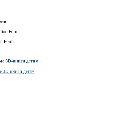
orm.
ation Form.
on Form.
ые 3D-книги детям ↓