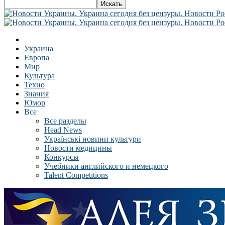
Украина
Европа
Мир
Культура
Техно
Знания
Юмор
Все
Все разделы
Head News
Українські новини культури
Новости медицины
Конкурсы
Учебники английского и немецкого
Talent Competitions