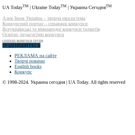
TM
TM
TM
UA Today
| Ukraine Today
| Украина Сегодня
Алея Зірок України – творча екосистема
Конкурсний портал – справжні конкурси
Всеукраїнські та міжнародні конкурси талантів
Освітні, педагогічні конкурси
contests
конкурси
групи
ПОДПИШИТЕСЬ
РЕКЛАМА на сайте
Творчі новини
English books
Конкурс
© 1998-2024. Украина сегодня | UA Today. All rights reserved