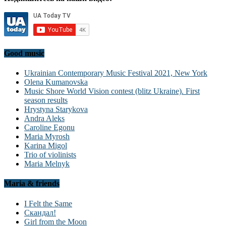
Good music
Ukrainian Contemporary Music Festival 2021, New York
Olena Kumanovska
Music Shore World Vision contest (blitz Ukraine). First
season results
Hrystyna Starykova
Andra Aleks
Caroline Egonu
Maria Myrosh
Karina Migol
Trio of violinists
Maria Melnyk
Maria & friends
I Felt the Same
Скандал!
Girl from the Moon