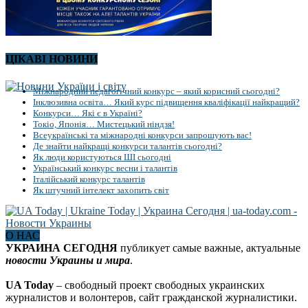
ЦІКАВІ НОВИНИ
Міжнародний педагогічний конкурс – який корисний сьогодні?
Інклюзивна освіта… Який курс підвищення кваліфікації найкращий?
Конкурси… Які є в Україні?
Токіо, Японія… Мистецький ніндзя!
Всеукраїнські та міжнародні конкурси запрошують вас!
Де знайти найкращі конкурси талантів сьогодні?
Як люди користуються ШІ сьогодні
Український конкурс весни і талантів
Італійський конкурс талантів
Як штучний інтелект захопить світ
О НАС
УКРАИНА СЕГОДНЯ
публикует самые важные, актуальные
новости Украины и мира
.
UA Today
– свободный проект свободных украинских
журналистов и волонтеров, сайт гражданской журналистики.