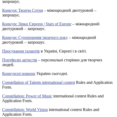
запрошує.
Конкурс Творча Сотня
– міжнародний двотуровий –
запрошує.
Конкурс Зірки Європи | Stars of Europe
– міжнародний
двотуровий – запрошує.
Конкурс Суперпремія творчого року
– міжнародний
двотуровий – запрошує.
Просування талантів
в Україні, Європі і в світі.
Портфоліо артистів
– персональні сторінки для творчих
людей.
Конкурсні новини
України сьогодні.
Constellation of Talents international contest
Rules and Application
Form.
Constellation: Power of Music
international contest Rules and
Application Form.
Constellation: World Vision
international contest Rules and
Application Form.