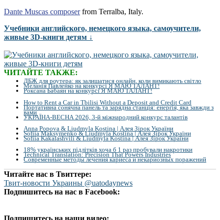
Dante Muscas composer
from Terralba, Italy.
Учебники английского, немецкого языка, самоучители,
живые 3D-книги детям ↓
ЧИТАЙТЕ ТАКЖЕ:
ДБЖ для роутера: як залишатися онлайн, коли вимикають світло
Меланія Павленко на конкурсі Я МАЮ ТАЛАНТ!
Роксана Бабаян на конкурсі Я МАЮ ТАЛАНТ!
How to Rent a Car in Tbilisi Without a Deposit and Credit Card
Портативна сонячна панель та зарядна станція: енергія, яка завжди з
вами
УКРАЇНА-ВЕСНА 2026, 3-й міжнародний конкурс талантів
Anna Popova & Liudmyla Kostina | Алея Зірок України
Sofiia Maksymenko & Liudmyla Kostina | Алея Зірок України
Sofiia Kakalashvili & Liudmyla Kostina | Алея Зірок України
18% українських підлітків хоча б 1 раз пробували накротики
Technical Translation: Precision That Powers Industries
Современные методы лечения кариеса и некариозных поражений
Читайте нас в Твиттере:
Твит-новости Украины @uatodaynews
Подпишитесь на нас в Facebook:
Подпишитесь на наши видео: