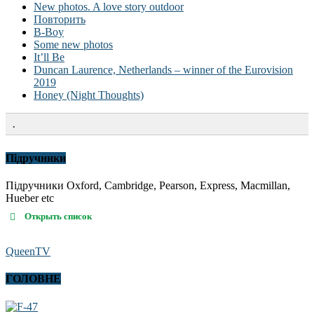
New photos. A love story outdoor
Повторить
B-Boy
Some new photos
It’ll Be
Duncan Laurence, Netherlands – winner of the Eurovision
2019
Honey (Night Thoughts)
.
Підручники
Підручники Oxford, Cambridge, Pearson, Express, Macmillan,
Hueber etc
Открыть список
QueenTV
ГОЛОВНЕ