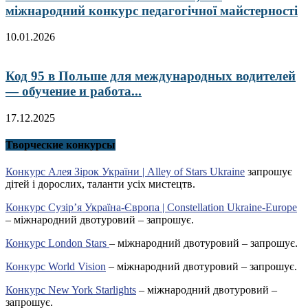
міжнародний конкурс педагогічної майстерності
10.01.2026
Код 95 в Польше для международных водителей
— обучение и работа...
17.12.2025
Творческие конкурсы
Конкурс Алея Зірок України | Alley of Stars Ukraine
запрошує
дітей і дорослих, таланти усіх мистецтв.
Конкурс Сузір’я Україна-Європа | Constellation Ukraine-Europe
– міжнародний двотуровий – запрошує.
Конкурс London Stars
– міжнародний двотуровий – запрошує.
Конкурс World Vision
– міжнародний двотуровий – запрошує.
Конкурс New York Starlights
– міжнародний двотуровий –
запрошує.