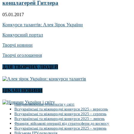
концлагерей Гитлера
05.01.2017
Конкурси талантів: Алея Зірок України
Конкурсний портал
Творчі новини
Творчі оголошення
ДЛЯ ТВОРЧИХ ЛЮДЕЙ
ЦІКАВІ НОВИНИ
Найдивовижніша технологія у світі
Всеукраїнські та міжнародні конкурси 2025 – вересень
Всеукраїнські та міжнародні конкурси 2025 – серпень
Всеукраїнські та міжнародні конкурси 2025 – липень
Франція: військові операції від стратосфери до космосу
Всеукраїнські та міжнародні конкурси 2025 – червень
Військова FPV-революція