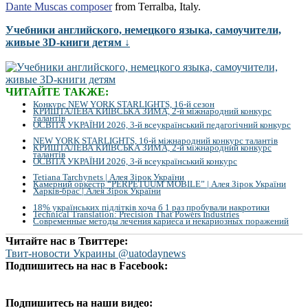
Dante Muscas composer
from Terralba, Italy.
Учебники английского, немецкого языка, самоучители,
живые 3D-книги детям ↓
ЧИТАЙТЕ ТАКЖЕ:
Конкурс NEW YORK STARLIGHTS, 16-й сезон
КРИШТАЛЕВА КИЇВСЬКА ЗИМА, 2-й міжнародний конкурс
талантів
ОСВІТА УКРАЇНИ 2026, 3-й всеукраїнський педагогічний конкурс
NEW YORK STARLIGHTS, 16-й міжнародний конкурс талантів
КРИШТАЛЕВА КИЇВСЬКА ЗИМА, 2-й міжнародний конкурс
талантів
ОСВІТА УКРАЇНИ 2026, 3-й всеукраїнський конкурс
Tetiana Tarchynets | Алея Зірок України
Камерний оркестр “PERPETUUM MOBILE” | Алея Зірок України
Харків-брас | Алея Зірок України
18% українських підлітків хоча б 1 раз пробували накротики
Technical Translation: Precision That Powers Industries
Современные методы лечения кариеса и некариозных поражений
Читайте нас в Твиттере:
Твит-новости Украины @uatodaynews
Подпишитесь на нас в Facebook:
Подпишитесь на наши видео: