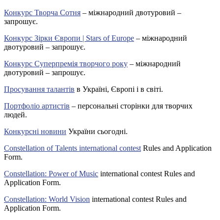
Конкурс Творча Сотня
– міжнародний двотуровий –
запрошує.
Конкурс Зірки Європи | Stars of Europe
– міжнародний
двотуровий – запрошує.
Конкурс Суперпремія творчого року
– міжнародний
двотуровий – запрошує.
Просування талантів
в Україні, Європі і в світі.
Портфоліо артистів
– персональні сторінки для творчих
людей.
Конкурсні новини
України сьогодні.
Constellation of Talents international contest
Rules and Application
Form.
Constellation: Power of Music
international contest Rules and
Application Form.
Constellation: World Vision
international contest Rules and
Application Form.