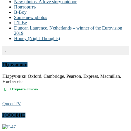
New photos. A love story outdoor
Повторить
B-Boy
Some new photos
It’ll Be
Duncan Laurence, Netherlands – winner of the Eurovision
2019
Honey (Night Thoughts)
.
Підручники
Підручники Oxford, Cambridge, Pearson, Express, Macmillan,
Hueber etc
Открыть список
QueenTV
ГОЛОВНЕ