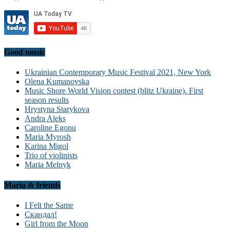
Good music
Ukrainian Contemporary Music Festival 2021, New York
Olena Kumanovska
Music Shore World Vision contest (blitz Ukraine). First
season results
Hrystyna Starykova
Andra Aleks
Caroline Egonu
Maria Myrosh
Karina Migol
Trio of violinists
Maria Melnyk
Maria & friends
I Felt the Same
Скандал!
Girl from the Moon