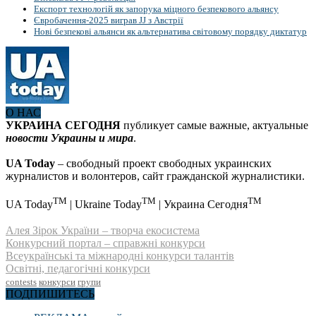
Експорт технологій як запорука міцного безпекового альянсу
Євробачення-2025 виграв JJ з Австрії
Нові безпекові альянси як альтернатива світовому порядку диктатур
О НАС
УКРАИНА СЕГОДНЯ
публикует самые важные, актуальные
новости Украины и мира
.
UA Today
– свободный проект свободных украинских
журналистов и волонтеров, сайт гражданской журналистики.
TM
TM
TM
UA Today
| Ukraine Today
| Украина Сегодня
Алея Зірок України – творча екосистема
Конкурсний портал – справжні конкурси
Всеукраїнські та міжнародні конкурси талантів
Освітні, педагогічні конкурси
contests
конкурси
групи
ПОДПИШИТЕСЬ