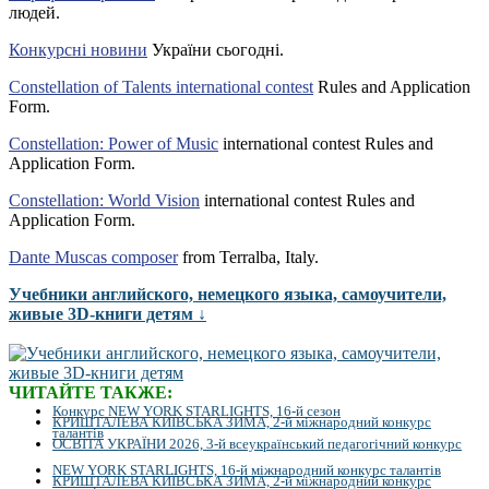
людей.
Конкурсні новини
України сьогодні.
Constellation of Talents international contest
Rules and Application
Form.
Constellation: Power of Music
international contest Rules and
Application Form.
Constellation: World Vision
international contest Rules and
Application Form.
Dante Muscas composer
from Terralba, Italy.
Учебники английского, немецкого языка, самоучители,
живые 3D-книги детям ↓
ЧИТАЙТЕ ТАКЖЕ:
Конкурс NEW YORK STARLIGHTS, 16-й сезон
КРИШТАЛЕВА КИЇВСЬКА ЗИМА, 2-й міжнародний конкурс
талантів
ОСВІТА УКРАЇНИ 2026, 3-й всеукраїнський педагогічний конкурс
NEW YORK STARLIGHTS, 16-й міжнародний конкурс талантів
КРИШТАЛЕВА КИЇВСЬКА ЗИМА, 2-й міжнародний конкурс