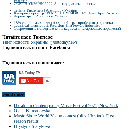
талантів
ОСВІТА УКРАЇНИ 2026, 3-й всеукраїнський конкурс
Tetiana Tarchynets | Алея Зірок України
Камерний оркестр “PERPETUUM MOBILE” | Алея Зірок України
Харків-брас | Алея Зірок України
18% українських підлітків хоча б 1 раз пробували накротики
Technical Translation: Precision That Powers Industries
Современные методы лечения кариеса и некариозных поражений
Читайте нас в Твиттере:
Твит-новости Украины @uatodaynews
Подпишитесь на нас в Facebook:
Подпишитесь на наши видео:
Good music
Ukrainian Contemporary Music Festival 2021, New York
Olena Kumanovska
Music Shore World Vision contest (blitz Ukraine). First
season results
Hrystyna Starykova