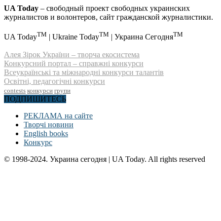
UA Today
– свободный проект свободных украинских
журналистов и волонтеров, сайт гражданской журналистики.
TM
TM
TM
UA Today
| Ukraine Today
| Украина Сегодня
Алея Зірок України – творча екосистема
Конкурсний портал – справжні конкурси
Всеукраїнські та міжнародні конкурси талантів
Освітні, педагогічні конкурси
contests
конкурси
групи
ПОДПИШИТЕСЬ
РЕКЛАМА на сайте
Творчі новини
English books
Конкурс
© 1998-2024. Украина сегодня | UA Today. All rights reserved