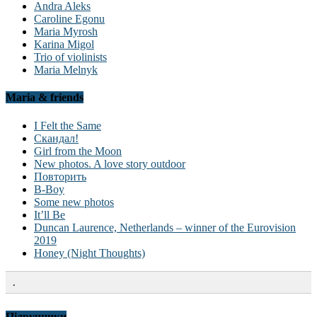
Andra Aleks
Caroline Egonu
Maria Myrosh
Karina Migol
Trio of violinists
Maria Melnyk
Maria & friends
I Felt the Same
Скандал!
Girl from the Moon
New photos. A love story outdoor
Повторить
B-Boy
Some new photos
It’ll Be
Duncan Laurence, Netherlands – winner of the Eurovision
2019
Honey (Night Thoughts)
.
Підручники