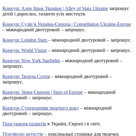
Конкурс Алея Зірок України | Alley of Stars Ukraine
запрошує
дітей і дорослих, таланти усіх мистецтв.
Конкурс Сузір’я Україна-Європа | Constellation Ukraine-Europe
– міжнародний двотуровий – запрошує.
Конкурс London Stars
– міжнародний двотуровий – запрошує.
Конкурс World Vision
– міжнародний двотуровий – запрошує.
Конкурс New York Starlights
– міжнародний двотуровий –
запрошує.
Конкурс Творча Сотня
– міжнародний двотуровий –
запрошує.
Конкурс Зірки Європи | Stars of Europe
– міжнародний
двотуровий – запрошує.
Конкурс Суперпремія творчого року
– міжнародний
двотуровий – запрошує.
Просування талантів
в Україні, Європі і в світі.
Портфоліо артистів
– персональні сторінки для творчих