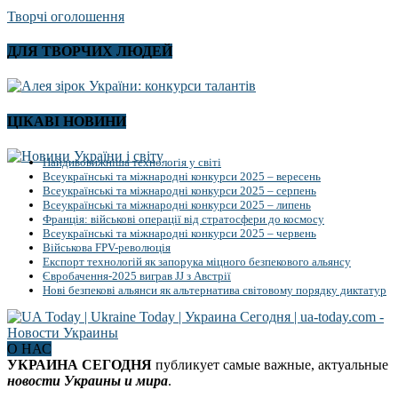
Творчі оголошення
ДЛЯ ТВОРЧИХ ЛЮДЕЙ
ЦІКАВІ НОВИНИ
Найдивовижніша технологія у світі
Всеукраїнські та міжнародні конкурси 2025 – вересень
Всеукраїнські та міжнародні конкурси 2025 – серпень
Всеукраїнські та міжнародні конкурси 2025 – липень
Франція: військові операції від стратосфери до космосу
Всеукраїнські та міжнародні конкурси 2025 – червень
Військова FPV-революція
Експорт технологій як запорука міцного безпекового альянсу
Євробачення-2025 виграв JJ з Австрії
Нові безпекові альянси як альтернатива світовому порядку диктатур
О НАС
УКРАИНА СЕГОДНЯ
публикует самые важные, актуальные
новости Украины и мира
.