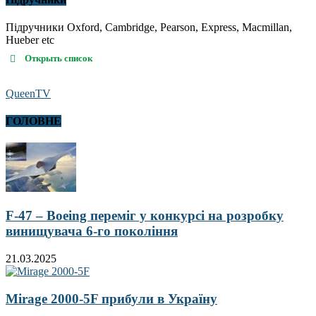
Підручники Oxford, Cambridge, Pearson, Express, Macmillan,
Hueber etc
Открыть список
QueenTV
ГОЛОВНЕ
F-47 – Boeing переміг у конкурсі на розробку
винищувача 6-го покоління
21.03.2025
Mirage 2000-5F прибули в Україну