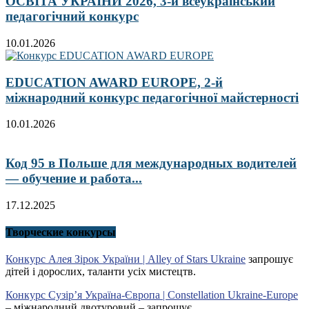
ОСВІТА УКРАЇНИ 2026, 3-й всеукраїнський
педагогічний конкурс
10.01.2026
EDUCATION AWARD EUROPE, 2-й
міжнародний конкурс педагогічної майстерності
10.01.2026
Код 95 в Польше для международных водителей
— обучение и работа...
17.12.2025
Творческие конкурсы
Конкурс Алея Зірок України | Alley of Stars Ukraine
запрошує
дітей і дорослих, таланти усіх мистецтв.
Конкурс Сузір’я Україна-Європа | Constellation Ukraine-Europe
– міжнародний двотуровий – запрошує.