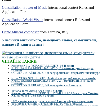
Constellation: Power of Music
international contest Rules and
Application Form.
Constellation: World Vision
international contest Rules and
Application Form.
Dante Muscas composer
from Terralba, Italy.
Учебники английского, немецкого языка, самоучители,
живые 3D-книги детям ↓
ЧИТАЙТЕ ТАКЖЕ:
Конкурс NEW YORK STARLIGHTS, 16-й сезон
КРИШТАЛЕВА КИЇВСЬКА ЗИМА, 2-й міжнародний конкурс
талантів
ОСВІТА УКРАЇНИ 2026, 3-й всеукраїнський педагогічний конкурс
NEW YORK STARLIGHTS, 16-й міжнародний конкурс талантів
КРИШТАЛЕВА КИЇВСЬКА ЗИМА, 2-й міжнародний конкурс
талантів
ОСВІТА УКРАЇНИ 2026, 3-й всеукраїнський конкурс
Tetiana Tarchynets | Алея Зірок України
Камерний оркестр “PERPETUUM MOBILE” | Алея Зірок України
Харків-брас | Алея Зірок України
18% українських підлітків хоча б 1 раз пробували накротики
Technical Translation: Precision That Powers Industries
Современные методы лечения кариеса и некариозных поражений