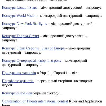
Конкурс London Stars
– міжнародний двотуровий – запрошує.
Конкурс World Vision
– міжнародний двотуровий – запрошує.
Конкурс New York Starlights
– міжнародний двотуровий –
запрошує.
Конкурс Творча Сотня
– міжнародний двотуровий –
запрошує.
Конкурс Зірки Європи | Stars of Europe
– міжнародний
двотуровий – запрошує.
Конкурс Суперпремія творчого року
– міжнародний
двотуровий – запрошує.
Просування талантів
в Україні, Європі і в світі.
Портфоліо артистів
– персональні сторінки для творчих
людей.
Конкурсні новини
України сьогодні.
Constellation of Talents international contest
Rules and Application
Form.