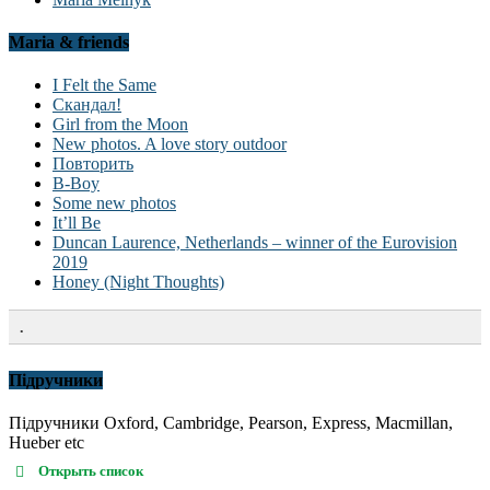
Maria & friends
I Felt the Same
Скандал!
Girl from the Moon
New photos. A love story outdoor
Повторить
B-Boy
Some new photos
It’ll Be
Duncan Laurence, Netherlands – winner of the Eurovision
2019
Honey (Night Thoughts)
.
Підручники
Підручники Oxford, Cambridge, Pearson, Express, Macmillan,
Hueber etc
Открыть список