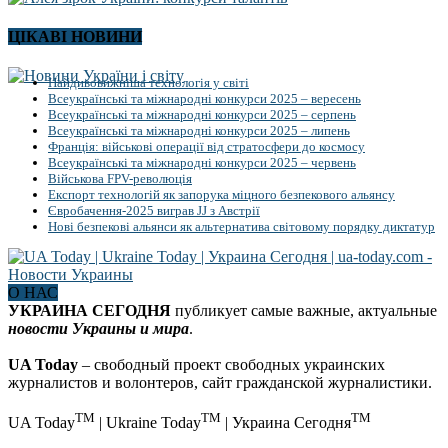
ЦІКАВІ НОВИНИ
Найдивовижніша технологія у світі
Всеукраїнські та міжнародні конкурси 2025 – вересень
Всеукраїнські та міжнародні конкурси 2025 – серпень
Всеукраїнські та міжнародні конкурси 2025 – липень
Франція: військові операції від стратосфери до космосу
Всеукраїнські та міжнародні конкурси 2025 – червень
Військова FPV-революція
Експорт технологій як запорука міцного безпекового альянсу
Євробачення-2025 виграв JJ з Австрії
Нові безпекові альянси як альтернатива світовому порядку диктатур
О НАС
УКРАИНА СЕГОДНЯ
публикует самые важные, актуальные
новости Украины и мира
.
UA Today
– свободный проект свободных украинских
журналистов и волонтеров, сайт гражданской журналистики.
TM
TM
TM
UA Today
| Ukraine Today
| Украина Сегодня