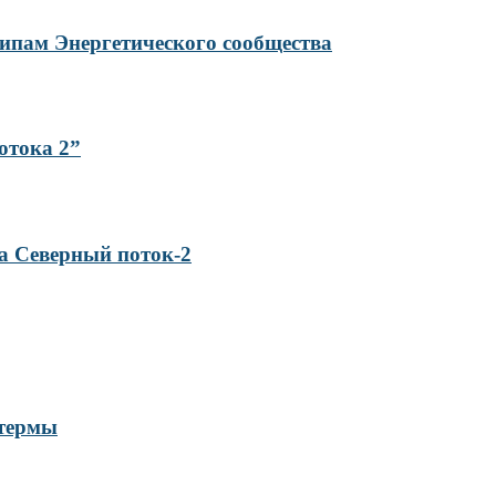
ципам Энергетического сообщества
отока 2”
а Северный поток-2
 термы