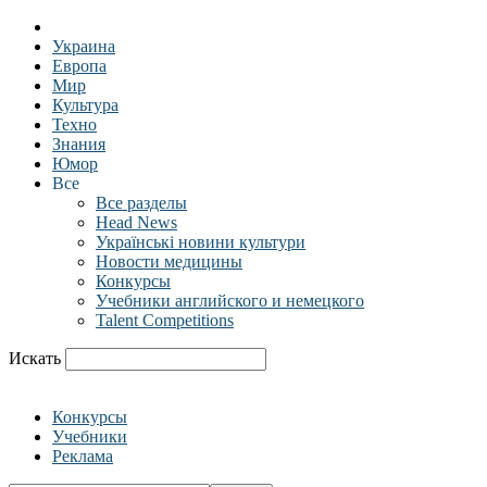
Украина
Европа
Мир
Культура
Техно
Знания
Юмор
Все
Все разделы
Head News
Українські новини культури
Новости медицины
Конкурсы
Учебники английского и немецкого
Talent Competitions
Искать
Конкурсы
Учебники
Реклама