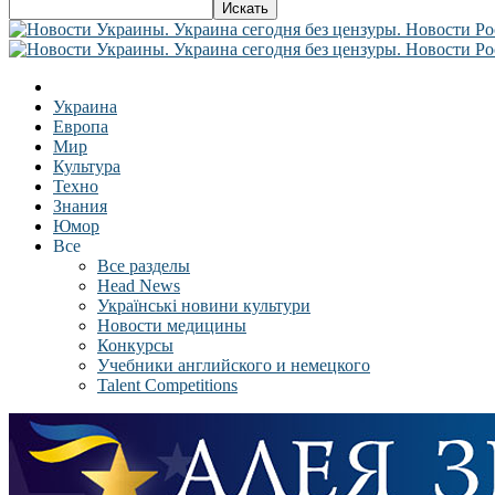
Украина
Европа
Мир
Культура
Техно
Знания
Юмор
Все
Все разделы
Head News
Українські новини культури
Новости медицины
Конкурсы
Учебники английского и немецкого
Talent Competitions