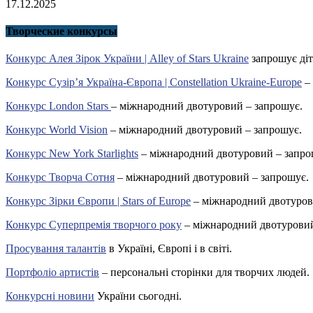
17.12.2025
Творческие конкурсы
Конкурс Алея Зірок України | Alley of Stars Ukraine
запрошує діт
Конкурс Сузір’я Україна-Європа | Constellation Ukraine-Europe
– 
Конкурс London Stars
– міжнародний двотуровий – запрошує.
Конкурс World Vision
– міжнародний двотуровий – запрошує.
Конкурс New York Starlights
– міжнародний двотуровий – запро
Конкурс Творча Сотня
– міжнародний двотуровий – запрошує.
Конкурс Зірки Європи | Stars of Europe
– міжнародний двотуров
Конкурс Суперпремія творчого року
– міжнародний двотуровий
Просування талантів
в Україні, Європі і в світі.
Портфоліо артистів
– персональні сторінки для творчих людей.
Конкурсні новини
України сьогодні.