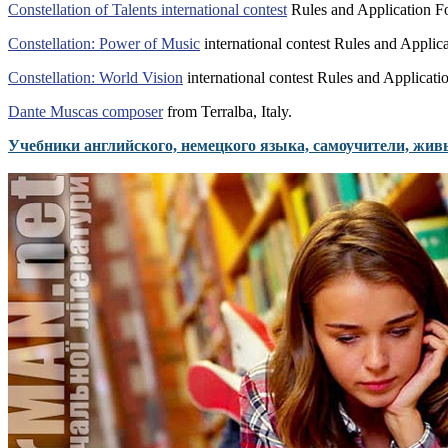
Constellation of Talents international contest
Rules and Application F
Constellation: Power of Music
international contest Rules and Applic
Constellation: World Vision
international contest Rules and Applicati
Dante Muscas composer
from Terralba, Italy.
Учебники английского, немецкого языка, самоучители, жив