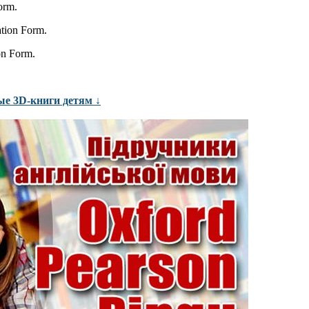
orm.
ation Form.
on Form.
ые 3D-книги детям ↓