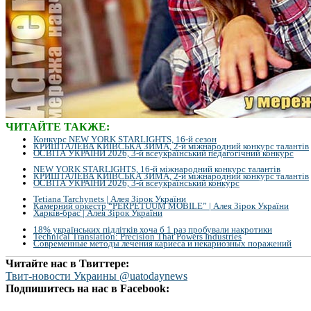
ЧИТАЙТЕ ТАКЖЕ:
Конкурс NEW YORK STARLIGHTS, 16-й сезон
КРИШТАЛЕВА КИЇВСЬКА ЗИМА, 2-й міжнародний конкурс талантів
ОСВІТА УКРАЇНИ 2026, 3-й всеукраїнський педагогічний конкурс
NEW YORK STARLIGHTS, 16-й міжнародний конкурс талантів
КРИШТАЛЕВА КИЇВСЬКА ЗИМА, 2-й міжнародний конкурс талантів
ОСВІТА УКРАЇНИ 2026, 3-й всеукраїнський конкурс
Tetiana Tarchynets | Алея Зірок України
Камерний оркестр “PERPETUUM MOBILE” | Алея Зірок України
Харків-брас | Алея Зірок України
18% українських підлітків хоча б 1 раз пробували накротики
Technical Translation: Precision That Powers Industries
Современные методы лечения кариеса и некариозных поражений
Читайте нас в Твиттере:
Твит-новости Украины @uatodaynews
Подпишитесь на нас в Facebook: