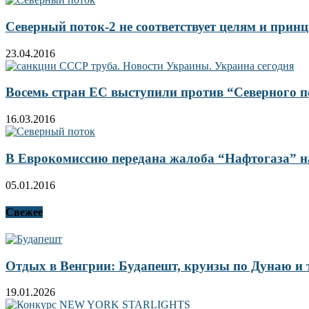
Северный поток-2 не соответствует целям и прин
23.04.2016
Восемь стран ЕС выступили против “Северного п
16.03.2016
В Еврокомиссию передана жалоба “Нафтогаза” н
05.01.2016
Свежее
Отдых в Венгрии: Будапешт, круизы по Дунаю и
19.01.2026