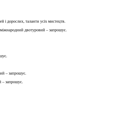
ей і дорослих, таланти усіх мистецтв.
міжнародний двотуровий – запрошує.
шує.
ий – запрошує.
 – запрошує.