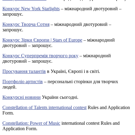
Конкурс New York Starlights
– міжнародний двотуровий –
запрошує.
Конкурс Творча Сотня
– міжнародний двотуровий –
запрошує.
Конкурс Зірки Європи | Stars of Europe
– міжнародний
двотуровий – запрошує.
Конкурс Суперпремія творчого року
– міжнародний
двотуровий – запрошує.
Просування талантів
в Україні, Європі і в світі.
Портфоліо артистів
– персональні сторінки для творчих
людей.
Конкурсні новини
України сьогодні.
Constellation of Talents international contest
Rules and Application
Form.
Constellation: Power of Music
international contest Rules and
Application Form.