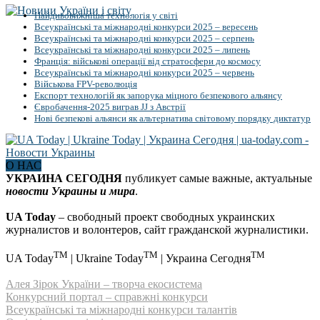
Найдивовижніша технологія у світі
Всеукраїнські та міжнародні конкурси 2025 – вересень
Всеукраїнські та міжнародні конкурси 2025 – серпень
Всеукраїнські та міжнародні конкурси 2025 – липень
Франція: військові операції від стратосфери до космосу
Всеукраїнські та міжнародні конкурси 2025 – червень
Військова FPV-революція
Експорт технологій як запорука міцного безпекового альянсу
Євробачення-2025 виграв JJ з Австрії
Нові безпекові альянси як альтернатива світовому порядку диктатур
О НАС
УКРАИНА СЕГОДНЯ
публикует самые важные, актуальные
новости Украины и мира
.
UA Today
– свободный проект свободных украинских
журналистов и волонтеров, сайт гражданской журналистики.
TM
TM
TM
UA Today
| Ukraine Today
| Украина Сегодня
Алея Зірок України – творча екосистема
Конкурсний портал – справжні конкурси
Всеукраїнські та міжнародні конкурси талантів