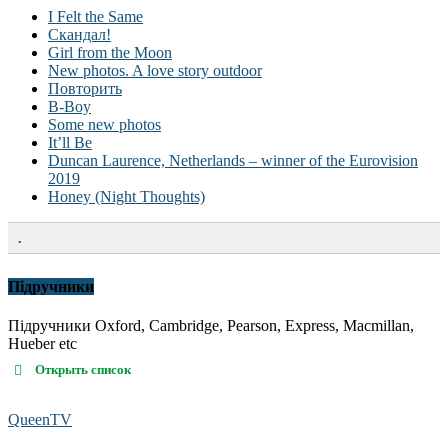
I Felt the Same
Скандал!
Girl from the Moon
New photos. A love story outdoor
Повторить
B-Boy
Some new photos
It’ll Be
Duncan Laurence, Netherlands – winner of the Eurovision
2019
Honey (Night Thoughts)
.
Підручники
Підручники Oxford, Cambridge, Pearson, Express, Macmillan,
Hueber etc
Открыть список
QueenTV