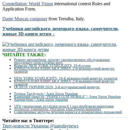
Constellation: World Vision
international contest Rules and
Application Form.
Dante Muscas composer
from Terralba, Italy.
Учебники английского, немецкого языка, самоучители,
живые 3D-книги детям ↓
ЧИТАЙТЕ ТАКЖЕ:
Ремонт автомобиля: почему своевременное обслуживание
продлевает срок службы авто
Конкурс NEW YORK STARLIGHTS, 16-й сезон
КРИШТАЛЕВА КИЇВСЬКА ЗИМА, 2-й міжнародний конкурс
талантів
NEW YORK STARLIGHTS, 16-й міжнародний конкурс талантів
КРИШТАЛЕВА КИЇВСЬКА ЗИМА, 2-й міжнародний конкурс
талантів
ОСВІТА УКРАЇНИ 2026, 3-й всеукраїнський конкурс
Tetiana Tarchynets | Алея Зірок України
Камерний оркестр “PERPETUUM MOBILE” | Алея Зірок України
Харків-брас | Алея Зірок України
18% українських підлітків хоча б 1 раз пробували накротики
Technical Translation: Precision That Powers Industries
Современные методы лечения кариеса и некариозных поражений
Читайте нас в Твиттере:
Твит-новости Украины @uatodaynews