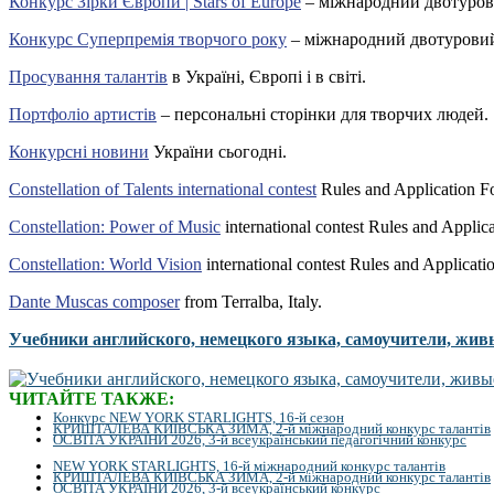
Конкурс Зірки Європи | Stars of Europe
– міжнародний двотуров
Конкурс Суперпремія творчого року
– міжнародний двотуровий
Просування талантів
в Україні, Європі і в світі.
Портфоліо артистів
– персональні сторінки для творчих людей.
Конкурсні новини
України сьогодні.
Constellation of Talents international contest
Rules and Application F
Constellation: Power of Music
international contest Rules and Applic
Constellation: World Vision
international contest Rules and Applicati
Dante Muscas composer
from Terralba, Italy.
Учебники английского, немецкого языка, самоучители, жив
ЧИТАЙТЕ ТАКЖЕ:
Конкурс NEW YORK STARLIGHTS, 16-й сезон
КРИШТАЛЕВА КИЇВСЬКА ЗИМА, 2-й міжнародний конкурс талантів
ОСВІТА УКРАЇНИ 2026, 3-й всеукраїнський педагогічний конкурс
NEW YORK STARLIGHTS, 16-й міжнародний конкурс талантів
КРИШТАЛЕВА КИЇВСЬКА ЗИМА, 2-й міжнародний конкурс талантів
ОСВІТА УКРАЇНИ 2026, 3-й всеукраїнський конкурс