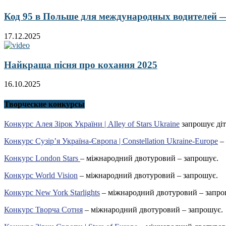
Код 95 в Польше для международных водителей — 
17.12.2025
Найкраща пісня про кохання 2025
16.10.2025
Творческие конкурсы
Конкурс Алея Зірок України | Alley of Stars Ukraine
запрошує діт
Конкурс Сузір’я Україна-Європа | Constellation Ukraine-Europe
– 
Конкурс London Stars
– міжнародний двотуровий – запрошує.
Конкурс World Vision
– міжнародний двотуровий – запрошує.
Конкурс New York Starlights
– міжнародний двотуровий – запро
Конкурс Творча Сотня
– міжнародний двотуровий – запрошує.