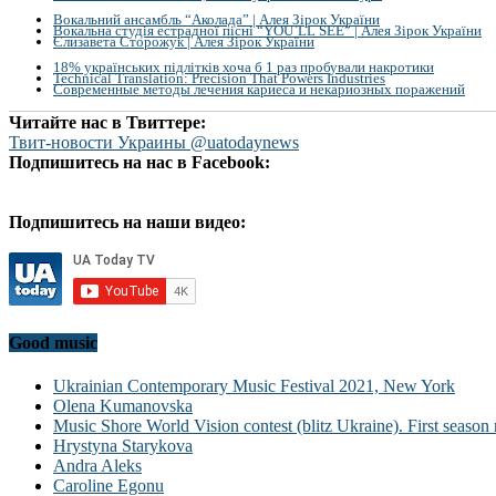
Вокальний ансамбль “Аколада” | Алея Зірок України
Вокальна студія естрадної пісні “YOU`LL SEE” | Алея Зірок України
Єлизавета Сторожук | Алея Зірок України
18% українських підлітків хоча б 1 раз пробували накротики
Technical Translation: Precision That Powers Industries
Современные методы лечения кариеса и некариозных поражений
Читайте нас в Твиттере:
Твит-новости Украины @uatodaynews
Подпишитесь на нас в Facebook:
Подпишитесь на наши видео:
Good music
Ukrainian Contemporary Music Festival 2021, New York
Olena Kumanovska
Music Shore World Vision contest (blitz Ukraine). First season 
Hrystyna Starykova
Andra Aleks
Caroline Egonu