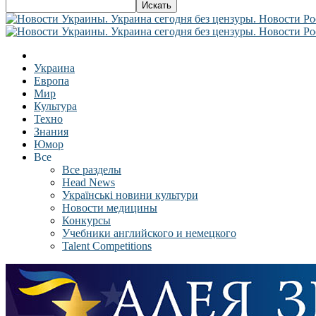
Украина
Европа
Мир
Культура
Техно
Знания
Юмор
Все
Все разделы
Head News
Українські новини культури
Новости медицины
Конкурсы
Учебники английского и немецкого
Talent Competitions