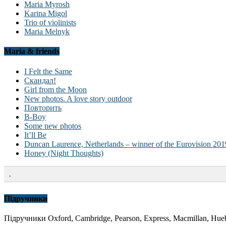
Maria Myrosh
Karina Migol
Trio of violinists
Maria Melnyk
Maria & friends
I Felt the Same
Скандал!
Girl from the Moon
New photos. A love story outdoor
Повторить
B-Boy
Some new photos
It’ll Be
Duncan Laurence, Netherlands – winner of the Eurovision 201
Honey (Night Thoughts)
.
Підручники
Підручники Oxford, Cambridge, Pearson, Express, Macmillan, Hueb