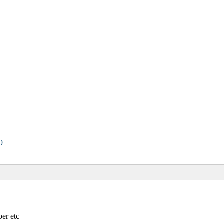
9
er etc