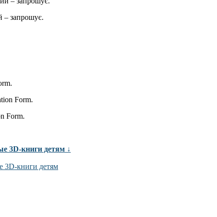
ий – запрошує.
 – запрошує.
orm.
ation Form.
on Form.
ые 3D-книги детям ↓