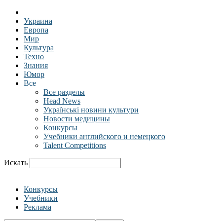
Украина
Европа
Мир
Культура
Техно
Знания
Юмор
Все
Все разделы
Head News
Українські новини культури
Новости медицины
Конкурсы
Учебники английского и немецкого
Talent Competitions
Искать
Конкурсы
Учебники
Реклама