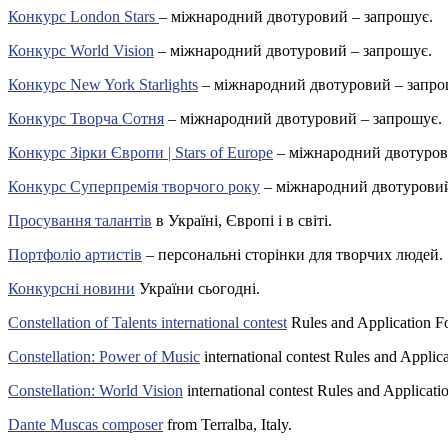
Конкурс London Stars
– міжнародний двотуровий – запрошує.
Конкурс World Vision
– міжнародний двотуровий – запрошує.
Конкурс New York Starlights
– міжнародний двотуровий – запро
Конкурс Творча Сотня
– міжнародний двотуровий – запрошує.
Конкурс Зірки Європи | Stars of Europe
– міжнародний двотуров
Конкурс Суперпремія творчого року
– міжнародний двотуровий
Просування талантів
в Україні, Європі і в світі.
Портфоліо артистів
– персональні сторінки для творчих людей.
Конкурсні новини
України сьогодні.
Constellation of Talents international contest
Rules and Application F
Constellation: Power of Music
international contest Rules and Applic
Constellation: World Vision
international contest Rules and Applicati
Dante Muscas composer
from Terralba, Italy.