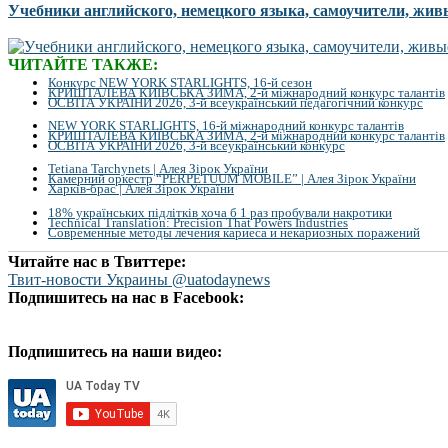
Учебники английского, немецкого языка, самоучители, жив
ЧИТАЙТЕ ТАКЖЕ:
Конкурс NEW YORK STARLIGHTS, 16-й сезон
КРИШТАЛЕВА КИЇВСЬКА ЗИМА, 2-й міжнародний конкурс талантів
ОСВІТА УКРАЇНИ 2026, 3-й всеукраїнський педагогічний конкурс
NEW YORK STARLIGHTS, 16-й міжнародний конкурс талантів
КРИШТАЛЕВА КИЇВСЬКА ЗИМА, 2-й міжнародний конкурс талантів
ОСВІТА УКРАЇНИ 2026, 3-й всеукраїнський конкурс
Tetiana Tarchynets | Алея Зірок України
Камерний оркестр “PERPETUUM MOBILE” | Алея Зірок України
Харків-брас | Алея Зірок України
18% українських підлітків хоча б 1 раз пробували накротики
Technical Translation: Precision That Powers Industries
Современные методы лечения кариеса и некариозных поражений
Читайте нас в Твиттере:
Твит-новости Украины @uatodaynews
Подпишитесь на нас в Facebook:
Подпишитесь на наши видео: