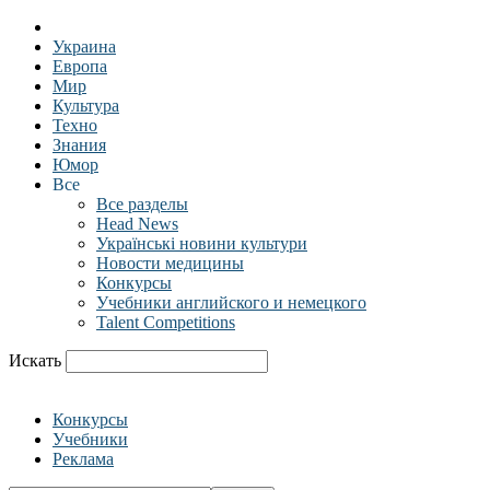
Украина
Европа
Мир
Культура
Техно
Знания
Юмор
Все
Все разделы
Head News
Українські новини культури
Новости медицины
Конкурсы
Учебники английского и немецкого
Talent Competitions
Искать
Конкурсы
Учебники
Реклама