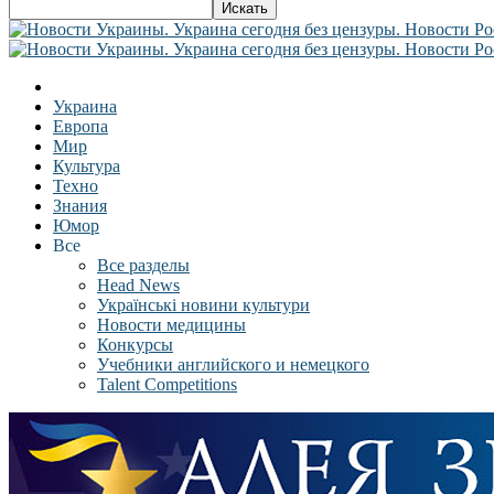
Украина
Европа
Мир
Культура
Техно
Знания
Юмор
Все
Все разделы
Head News
Українські новини культури
Новости медицины
Конкурсы
Учебники английского и немецкого
Talent Competitions