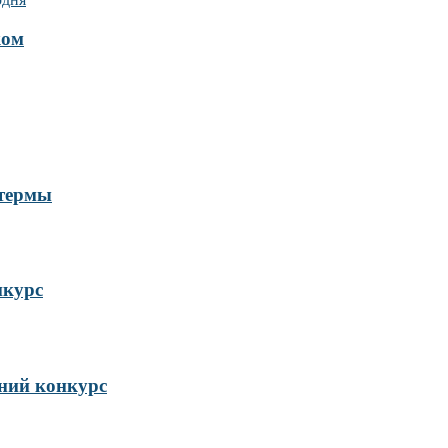
ком
 термы
нкурс
ий конкурс