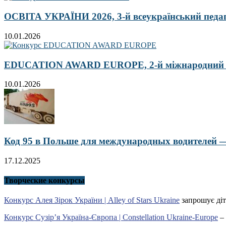
ОСВІТА УКРАЇНИ 2026, 3-й всеукраїнський педа
10.01.2026
EDUCATION AWARD EUROPE, 2-й міжнародний кон
10.01.2026
Код 95 в Польше для международных водителей — 
17.12.2025
Творческие конкурсы
Конкурс Алея Зірок України | Alley of Stars Ukraine
запрошує діт
Конкурс Сузір’я Україна-Європа | Constellation Ukraine-Europe
– 