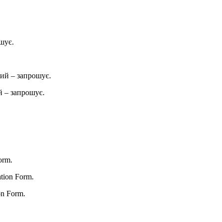
шує.
ий – запрошує.
 – запрошує.
orm.
ation Form.
on Form.