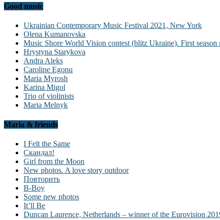
Good music
Ukrainian Contemporary Music Festival 2021, New York
Olena Kumanovska
Music Shore World Vision contest (blitz Ukraine). First season 
Hrystyna Starykova
Andra Aleks
Caroline Egonu
Maria Myrosh
Karina Migol
Trio of violinists
Maria Melnyk
Maria & friends
I Felt the Same
Скандал!
Girl from the Moon
New photos. A love story outdoor
Повторить
B-Boy
Some new photos
It’ll Be
Duncan Laurence, Netherlands – winner of the Eurovision 201