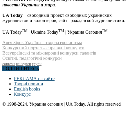
новости Украины и мира
.
UA Today
– свободный проект свободных украинских
журналистов и волонтеров, сайт гражданской журналистики.
TM
TM
TM
UA Today
| Ukraine Today
| Украина Сегодня
Алея Зірок України – творча екосистема
Конкурсний портал – справжні конкурси
Всеукраїнські та міжнародні конкурси талантів
Освітні, педагогічні конкурси
contests
конкурси
групи
ПОДПИШИТЕСЬ
РЕКЛАМА на сайте
Творчі новини
English books
Конкурс
© 1998-2024. Украина сегодня | UA Today. All rights reserved