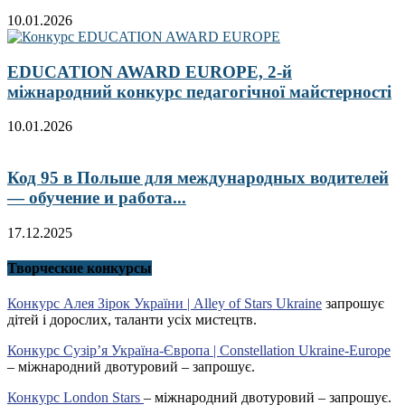
10.01.2026
EDUCATION AWARD EUROPE, 2-й
міжнародний конкурс педагогічної майстерності
10.01.2026
Код 95 в Польше для международных водителей
— обучение и работа...
17.12.2025
Творческие конкурсы
Конкурс Алея Зірок України | Alley of Stars Ukraine
запрошує
дітей і дорослих, таланти усіх мистецтв.
Конкурс Сузір’я Україна-Європа | Constellation Ukraine-Europe
– міжнародний двотуровий – запрошує.
Конкурс London Stars
– міжнародний двотуровий – запрошує.