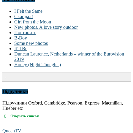
I Felt the Same
Скандал!
Girl from the Moon
New photos. A love story outdoor
Повторить
B-Boy
Some new photos
It’ll Be
Duncan Laurence, Netherlands – winner of the Eurovision
2019
Honey (Night Thoughts)
.
Підручники
Підручники Oxford, Cambridge, Pearson, Express, Macmillan,
Hueber etc
Открыть список
QueenTV