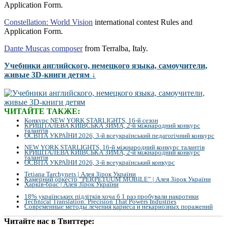
Application Form.
Constellation: World Vision
international contest Rules and
Application Form.
Dante Muscas composer
from Terralba, Italy.
Учебники английского, немецкого языка, самоучители,
живые 3D-книги детям ↓
ЧИТАЙТЕ ТАКЖЕ:
Конкурс NEW YORK STARLIGHTS, 16-й сезон
КРИШТАЛЕВА КИЇВСЬКА ЗИМА, 2-й міжнародний конкурс
талантів
ОСВІТА УКРАЇНИ 2026, 3-й всеукраїнський педагогічний конкурс
NEW YORK STARLIGHTS, 16-й міжнародний конкурс талантів
КРИШТАЛЕВА КИЇВСЬКА ЗИМА, 2-й міжнародний конкурс
талантів
ОСВІТА УКРАЇНИ 2026, 3-й всеукраїнський конкурс
Tetiana Tarchynets | Алея Зірок України
Камерний оркестр “PERPETUUM MOBILE” | Алея Зірок України
Харків-брас | Алея Зірок України
18% українських підлітків хоча б 1 раз пробували накротики
Technical Translation: Precision That Powers Industries
Современные методы лечения кариеса и некариозных поражений
Читайте нас в Твиттере: