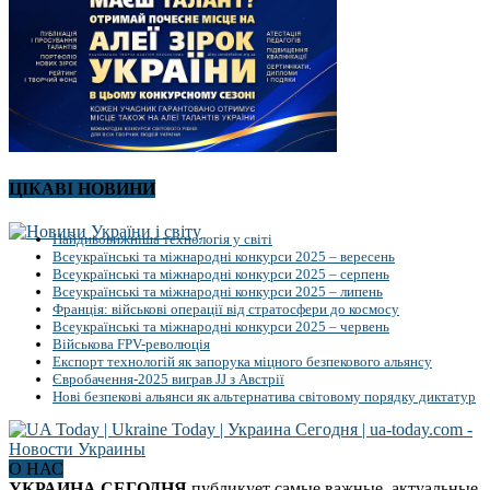
ЦІКАВІ НОВИНИ
Найдивовижніша технологія у світі
Всеукраїнські та міжнародні конкурси 2025 – вересень
Всеукраїнські та міжнародні конкурси 2025 – серпень
Всеукраїнські та міжнародні конкурси 2025 – липень
Франція: військові операції від стратосфери до космосу
Всеукраїнські та міжнародні конкурси 2025 – червень
Військова FPV-революція
Експорт технологій як запорука міцного безпекового альянсу
Євробачення-2025 виграв JJ з Австрії
Нові безпекові альянси як альтернатива світовому порядку диктатур
О НАС
УКРАИНА СЕГОДНЯ
публикует самые важные, актуальные