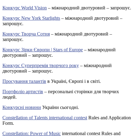
Конкурс World Vision
– міжнародний двотуровий – запрошує.
Конкурс New York Starlights
– міжнародний двотуровий –
запрошує.
Конкурс Творча Сотня
– міжнародний двотуровий –
запрошує.
Конкурс Зірки Європи | Stars of Europe
– міжнародний
двотуровий – запрошує.
Конкурс Суперпремія творчого року
– міжнародний
двотуровий – запрошує.
Просування талантів
в Україні, Європі і в світі.
Портфоліо артистів
– персональні сторінки для творчих
людей.
Конкурсні новини
України сьогодні.
Constellation of Talents international contest
Rules and Application
Form.
Constellation: Power of Music
international contest Rules and