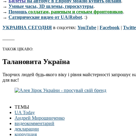
→
Билеты
на автобус в Европу можно купить онлайн
.
→
Умные часы, 3D шлемы, гироскутеры
.
→
Помощь
солдатам, раненым и семьям фронтовиков
.
→
Сатирические видео от UA|Robot
. :)
УКРАИНА СЕГОДНЯ
в соцсетях:
YouTube
|
Facebook
|
Twitte
_____
ТАКОЖ ЦІКАВО:
Талановита Україна
Творчих людей будь-якого віку і рівня майстерності запрошує н
для вас!
ТЕМЫ
UA Today
Андрей Мирошниченко
видеокомментарий
декларации
коррупция