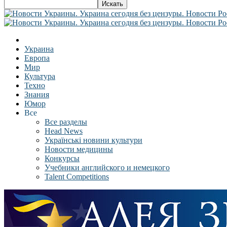
Украина
Европа
Мир
Культура
Техно
Знания
Юмор
Все
Все разделы
Head News
Українські новини культури
Новости медицины
Конкурсы
Учебники английского и немецкого
Talent Competitions