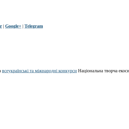
r
|
Google+
|
Telegram
а
всеукраїнські та міжнародні конкурси
Національна творча екос