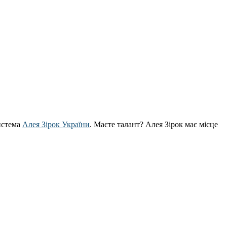
истема
Алея Зірок України
. Маєте талант? Алея Зірок має місце