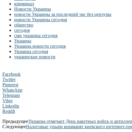
криминал
Новости Украины
новости Украины за последний час без цензуры
новости Украины сегодня
общество
сегодня
сми украины сегодня
Украина
Украина новости сегодня
Украина сегодня
украинские новости
Facebook
Twitter
Pinterest
WhatsApp
Telegram
Viber
Linkedin
ReddIt
Предыдущее
Украина отмечает День ракетных войск и артилле
Следующее
Налоговые упыри кошмарят киевского интернет-пр