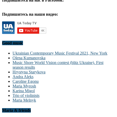
Подпишитесь на нас в Facebook:
Подпишитесь на наши видео:
Good music
Ukrainian Contemporary Music Festival 2021, New York
Olena Kumanovska
Music Shore World Vision contest (blitz Ukraine). First
season results
Hrystyna Starykova
Andra Aleks
Caroline Egonu
Maria Myrosh
Karina Migol
Trio of violinists
Maria Melnyk
Maria & friends