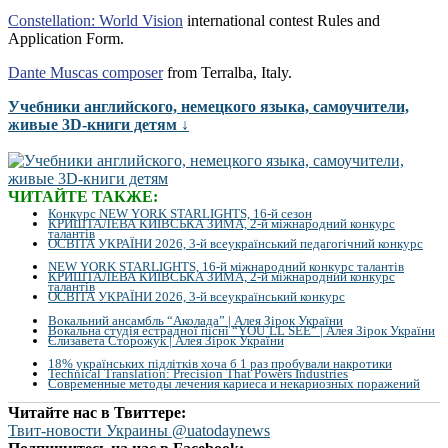
Constellation: World Vision
international contest Rules and
Application Form.
Dante Muscas composer
from Terralba, Italy.
Учебники английского, немецкого языка, самоучители,
живые 3D-книги детям ↓
ЧИТАЙТЕ ТАКЖЕ:
Конкурс NEW YORK STARLIGHTS, 16-й сезон
КРИШТАЛЕВА КИЇВСЬКА ЗИМА, 2-й міжнародний конкурс
талантів
ОСВІТА УКРАЇНИ 2026, 3-й всеукраїнський педагогічний конкурс
NEW YORK STARLIGHTS, 16-й міжнародний конкурс талантів
КРИШТАЛЕВА КИЇВСЬКА ЗИМА, 2-й міжнародний конкурс
талантів
ОСВІТА УКРАЇНИ 2026, 3-й всеукраїнський конкурс
Вокальний ансамбль “Аколада” | Алея Зірок України
Вокальна студія естрадної пісні “YOU`LL SEE” | Алея Зірок України
Єлизавета Сторожук | Алея Зірок України
18% українських підлітків хоча б 1 раз пробували накротики
Technical Translation: Precision That Powers Industries
Современные методы лечения кариеса и некариозных поражений
Читайте нас в Твиттере:
Твит-новости Украины @uatodaynews