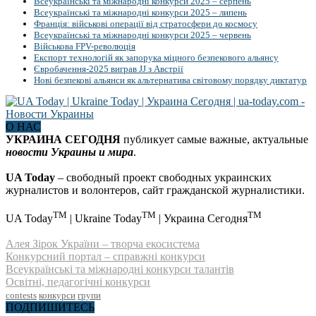
Всеукраїнські та міжнародні конкурси 2025 – серпень
Всеукраїнські та міжнародні конкурси 2025 – липень
Франція: військові операції від стратосфери до космосу
Всеукраїнські та міжнародні конкурси 2025 – червень
Військова FPV-революція
Експорт технологій як запорука міцного безпекового альянсу
Євробачення-2025 виграв JJ з Австрії
Нові безпекові альянси як альтернатива світовому порядку диктатур
О НАС
УКРАИНА СЕГОДНЯ
публикует самые важные, актуальные
новости Украины и мира
.
UA Today
– свободный проект свободных украинских
журналистов и волонтеров, сайт гражданской журналистики.
TM
TM
TM
UA Today
| Ukraine Today
| Украина Сегодня
Алея Зірок України – творча екосистема
Конкурсний портал – справжні конкурси
Всеукраїнські та міжнародні конкурси талантів
Освітні, педагогічні конкурси
contests
конкурси
групи
ПОДПИШИТЕСЬ