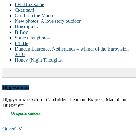
I Felt the Same
Скандал!
Girl from the Moon
New photos. A love story outdoor
Повторить
B-Boy
Some new photos
It’ll Be
Duncan Laurence, Netherlands – winner of the Eurovision
2019
Honey (Night Thoughts)
.
Підручники
Підручники Oxford, Cambridge, Pearson, Express, Macmillan,
Hueber etc
Открыть список
QueenTV