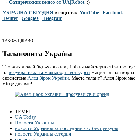
→
Сатирические видео от UA|Robot
. :)
УКРАИНА СЕГОДНЯ
в соцсетях:
YouTube
|
Facebook
|
Twitter
|
Google+
|
Telegram
_____
ТАКОЖ ЦІКАВО:
Талановита Україна
Творчих людей будь-якого віку і рівня майстерності запрошує
на
всеукраїнські та міжнародні конкурси
Національна творча
екосистема
Алея Зірок України
. Маєте талант? Алея Зірок має
місце для вас!
ТЕМЫ
UA Today
Новости Украины
новости Украины за последний час без цензуры
новости Украины сегодня
общество