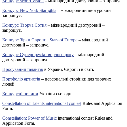
Конкурс World Vision
– міжнародний двотуровий – запрошує.
Конкурс New York Starlights
– міжнародний двотуровий –
запрошує.
Конкурс Творча Сотня
– міжнародний двотуровий –
запрошує.
Конкурс Зірки Європи | Stars of Europe
– міжнародний
двотуровий – запрошує.
Конкурс Суперпремія творчого року
– міжнародний
двотуровий – запрошує.
Просування талантів
в Україні, Європі і в світі.
Портфоліо артистів
– персональні сторінки для творчих
людей.
Конкурсні новини
України сьогодні.
Constellation of Talents international contest
Rules and Application
Form.
Constellation: Power of Music
international contest Rules and
Application Form.