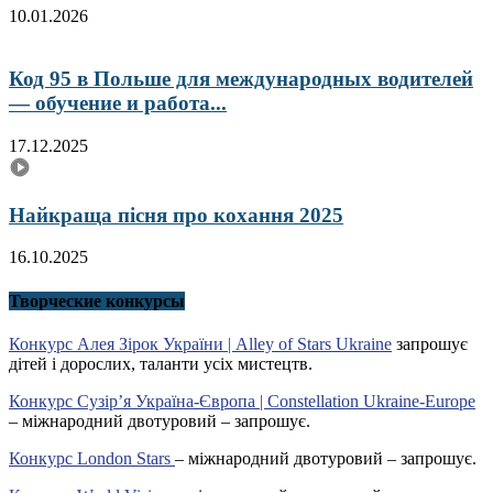
10.01.2026
Код 95 в Польше для международных водителей
— обучение и работа...
17.12.2025
Найкраща пісня про кохання 2025
16.10.2025
Творческие конкурсы
Конкурс Алея Зірок України | Alley of Stars Ukraine
запрошує
дітей і дорослих, таланти усіх мистецтв.
Конкурс Сузір’я Україна-Європа | Constellation Ukraine-Europe
– міжнародний двотуровий – запрошує.
Конкурс London Stars
– міжнародний двотуровий – запрошує.