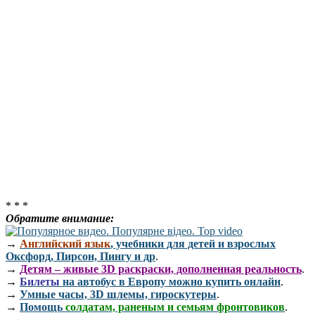
* * *
Обратите внимание:
→
Английский язык
, учебники для детей и взрослых
Оксфорд, Пирсон, Пингу и др
.
→
Детям – живые 3D раскраски, дополненная реальность
.
→
Билеты
на автобус в Европу можно купить онлайн
.
→
Умные часы, 3D шлемы, гироскутеры
.
→
Помощь
солдатам, раненым и семьям фронтовиков
.