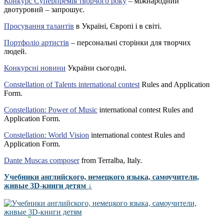
Конкурс Суперпремія творчого року
– міжнародний
двотуровий – запрошує.
Просування талантів
в Україні, Європі і в світі.
Портфоліо артистів
– персональні сторінки для творчих
людей.
Конкурсні новини
України сьогодні.
Constellation of Talents international contest
Rules and Application
Form.
Constellation: Power of Music
international contest Rules and
Application Form.
Constellation: World Vision
international contest Rules and
Application Form.
Dante Muscas composer
from Terralba, Italy.
Учебники английского, немецкого языка, самоучители,
живые 3D-книги детям ↓