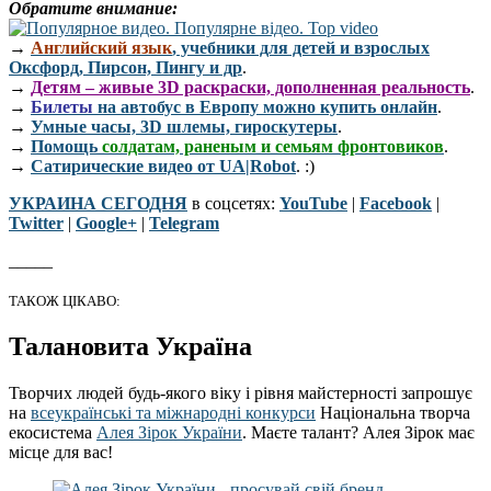
Обратите внимание:
→
Английский язык
, учебники для детей и взрослых
Оксфорд, Пирсон, Пингу и др
.
→
Детям – живые 3D раскраски, дополненная реальность
.
→
Билеты
на автобус в Европу можно купить онлайн
.
→
Умные часы, 3D шлемы, гироскутеры
.
→
Помощь
солдатам, раненым и семьям фронтовиков
.
→
Сатирические видео от UA|Robot
. :)
УКРАИНА СЕГОДНЯ
в соцсетях:
YouTube
|
Facebook
|
Twitter
|
Google+
|
Telegram
_____
ТАКОЖ ЦІКАВО:
Талановита Україна
Творчих людей будь-якого віку і рівня майстерності запрошує
на
всеукраїнські та міжнародні конкурси
Національна творча
екосистема
Алея Зірок України
. Маєте талант? Алея Зірок має
місце для вас!