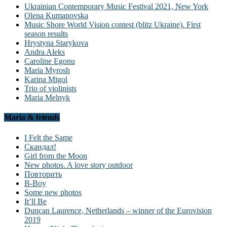
Ukrainian Contemporary Music Festival 2021, New York
Olena Kumanovska
Music Shore World Vision contest (blitz Ukraine). First
season results
Hrystyna Starykova
Andra Aleks
Caroline Egonu
Maria Myrosh
Karina Migol
Trio of violinists
Maria Melnyk
Maria & friends
I Felt the Same
Скандал!
Girl from the Moon
New photos. A love story outdoor
Повторить
B-Boy
Some new photos
It’ll Be
Duncan Laurence, Netherlands – winner of the Eurovision
2019