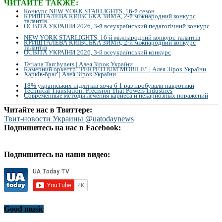
ЧИТАЙТЕ ТАКЖЕ:
Конкурс NEW YORK STARLIGHTS, 16-й сезон
КРИШТАЛЕВА КИЇВСЬКА ЗИМА, 2-й міжнародний конкурс
талантів
ОСВІТА УКРАЇНИ 2026, 3-й всеукраїнський педагогічний конкурс
NEW YORK STARLIGHTS, 16-й міжнародний конкурс талантів
КРИШТАЛЕВА КИЇВСЬКА ЗИМА, 2-й міжнародний конкурс
талантів
ОСВІТА УКРАЇНИ 2026, 3-й всеукраїнський конкурс
Tetiana Tarchynets | Алея Зірок України
Камерний оркестр “PERPETUUM MOBILE” | Алея Зірок України
Харків-брас | Алея Зірок України
18% українських підлітків хоча б 1 раз пробували накротики
Technical Translation: Precision That Powers Industries
Современные методы лечения кариеса и некариозных поражений
Читайте нас в Твиттере:
Твит-новости Украины @uatodaynews
Подпишитесь на нас в Facebook:
Подпишитесь на наши видео:
Good music