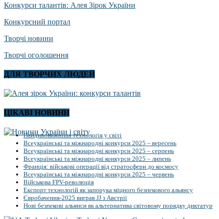
Конкурси талантів: Алея Зірок України
Конкурсний портал
Творчі новини
Творчі оголошення
ДЛЯ ТВОРЧИХ ЛЮДЕЙ
ЦІКАВІ НОВИНИ
Найдивовижніша технологія у світі
Всеукраїнські та міжнародні конкурси 2025 – вересень
Всеукраїнські та міжнародні конкурси 2025 – серпень
Всеукраїнські та міжнародні конкурси 2025 – липень
Франція: військові операції від стратосфери до космосу
Всеукраїнські та міжнародні конкурси 2025 – червень
Військова FPV-революція
Експорт технологій як запорука міцного безпекового альянсу
Євробачення-2025 виграв JJ з Австрії
Нові безпекові альянси як альтернатива світовому порядку диктатур