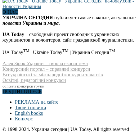
О НАС
УКРАИНА СЕГОДНЯ
публикует самые важные, актуальные
новости Украины и мира
.
UA Today
– свободный проект свободных украинских
журналистов и волонтеров, сайт гражданской журналистики.
TM
TM
TM
UA Today
| Ukraine Today
| Украина Сегодня
Алея Зірок України – творча екосистема
Конкурсний портал – справжні конкурси
Всеукраїнські та міжнародні конкурси талантів
Освітні, педагогічні конкурси
contests
конкурси
групи
ПОДПИШИТЕСЬ
РЕКЛАМА на сайте
Творчі новини
English books
Конкурс
© 1998-2024. Украина сегодня | UA Today. All rights reserved