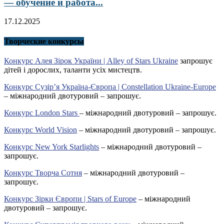
— обучение и работа...
17.12.2025
Творческие конкурсы
Конкурс Алея Зірок України | Alley of Stars Ukraine
запрошує
дітей і дорослих, таланти усіх мистецтв.
Конкурс Сузір’я Україна-Європа | Constellation Ukraine-Europe
– міжнародний двотуровий – запрошує.
Конкурс London Stars
– міжнародний двотуровий – запрошує.
Конкурс World Vision
– міжнародний двотуровий – запрошує.
Конкурс New York Starlights
– міжнародний двотуровий –
запрошує.
Конкурс Творча Сотня
– міжнародний двотуровий –
запрошує.
Конкурс Зірки Європи | Stars of Europe
– міжнародний
двотуровий – запрошує.