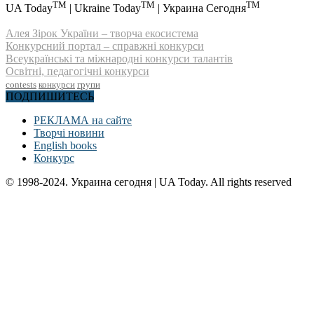
TM
TM
TM
UA Today
| Ukraine Today
| Украина Сегодня
Алея Зірок України – творча екосистема
Конкурсний портал – справжні конкурси
Всеукраїнські та міжнародні конкурси талантів
Освітні, педагогічні конкурси
contests
конкурси
групи
ПОДПИШИТЕСЬ
РЕКЛАМА на сайте
Творчі новини
English books
Конкурс
© 1998-2024. Украина сегодня | UA Today. All rights reserved