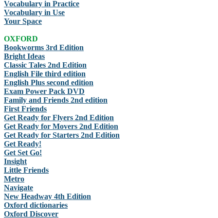
Vocabulary in Practice
Vocabulary in Use
Your Space
OXFORD
Bookworms 3rd Edition
Bright Ideas
Classic Tales 2nd Edition
English File third edition
English Plus second edition
Exam Power Pack DVD
Family and Friends 2nd edition
First Friends
Get Ready for Flyers 2nd Edition
Get Ready for Movers 2nd Edition
Get Ready for Starters 2nd Edition
Get Ready!
Get Set Go!
Insight
Little Friends
Metro
Navigate
New Headway 4th Edition
Oxford dictionaries
Oxford Discover