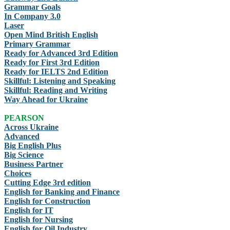
Grammar Goals
In Company 3.0
Laser
Open Mind British English
Primary Grammar
Ready for Advanced 3rd Edition
Ready for First 3rd Edition
Ready for IELTS 2nd Edition
Skillful: Listening and Speaking
Skillful: Reading and Writing
Way Ahead for Ukraine
PEARSON
Across Ukraine
Advanced
Big English Plus
Big Science
Business Partner
Choices
Cutting Edge 3rd edition
English for Banking and Finance
English for Construction
English for IT
English for Nursing
English for Oil Industry