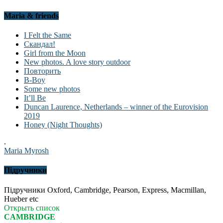
Maria & friends
I Felt the Same
Скандал!
Girl from the Moon
New photos. A love story outdoor
Повторить
B-Boy
Some new photos
It’ll Be
Duncan Laurence, Netherlands – winner of the Eurovision
2019
Honey (Night Thoughts)
.
Maria Myrosh
Підручники
Підручники Oxford, Cambridge, Pearson, Express, Macmillan,
Hueber etc
Открыть список
CAMBRIDGE