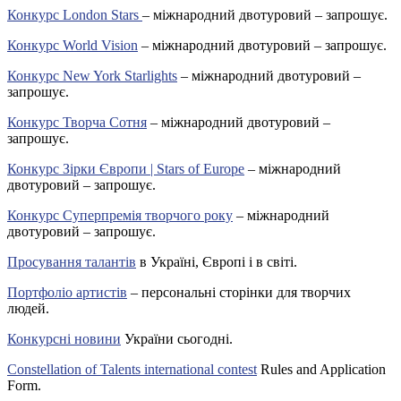
Конкурс London Stars
– міжнародний двотуровий – запрошує.
Конкурс World Vision
– міжнародний двотуровий – запрошує.
Конкурс New York Starlights
– міжнародний двотуровий –
запрошує.
Конкурс Творча Сотня
– міжнародний двотуровий –
запрошує.
Конкурс Зірки Європи | Stars of Europe
– міжнародний
двотуровий – запрошує.
Конкурс Суперпремія творчого року
– міжнародний
двотуровий – запрошує.
Просування талантів
в Україні, Європі і в світі.
Портфоліо артистів
– персональні сторінки для творчих
людей.
Конкурсні новини
України сьогодні.
Constellation of Talents international contest
Rules and Application
Form.