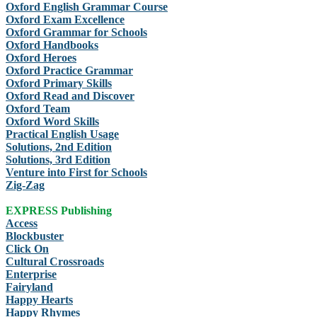
Oxford English Grammar Course
Oxford Exam Excellence
Oxford Grammar for Schools
Oxford Handbooks
Oxford Heroes
Oxford Practice Grammar
Oxford Primary Skills
Oxford Read and Discover
Oxford Team
Oxford Word Skills
Practical English Usage
Solutions, 2nd Edition
Solutions, 3rd Edition
Venture into First for Schools
Zig-Zag
EXPRESS Publishing
Access
Blockbuster
Click On
Cultural Crossroads
Enterprise
Fairyland
Happy Hearts
Happy Rhymes