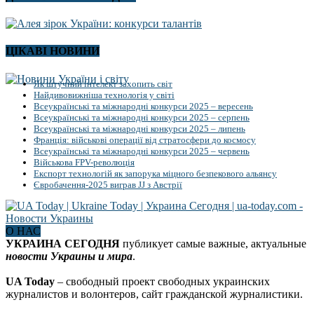
ЦІКАВІ НОВИНИ
Як штучний інтелект захопить світ
Найдивовижніша технологія у світі
Всеукраїнські та міжнародні конкурси 2025 – вересень
Всеукраїнські та міжнародні конкурси 2025 – серпень
Всеукраїнські та міжнародні конкурси 2025 – липень
Франція: військові операції від стратосфери до космосу
Всеукраїнські та міжнародні конкурси 2025 – червень
Військова FPV-революція
Експорт технологій як запорука міцного безпекового альянсу
Євробачення-2025 виграв JJ з Австрії
О НАС
УКРАИНА СЕГОДНЯ
публикует самые важные, актуальные
новости Украины и мира
.
UA Today
– свободный проект свободных украинских
журналистов и волонтеров, сайт гражданской журналистики.