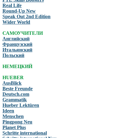
Real Life
Round-Up New
Speak Out 2nd Edition
Wider World
САМОУЧИТЕЛИ
Английский
Французский
Итальянский
Польский
НЕМЕЦКИЙ
HUEBER
AusBlick
Beste Freunde
Deutsch.com
Grammatik
Hueber Lektüren
Ideen
Menschen
Pingpong Neu
Planet Plus
Schritte international