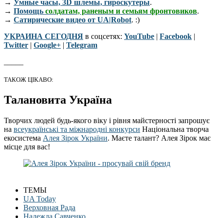
→
Умные часы, 3D шлемы, гироскутеры
.
→
Помощь
солдатам, раненым и семьям фронтовиков
.
→
Сатирические видео от UA|Robot
. :)
УКРАИНА СЕГОДНЯ
в соцсетях:
YouTube
|
Facebook
|
Twitter
|
Google+
|
Telegram
_____
ТАКОЖ ЦІКАВО:
Талановита Україна
Творчих людей будь-якого віку і рівня майстерності запрошує
на
всеукраїнські та міжнародні конкурси
Національна творча
екосистема
Алея Зірок України
. Маєте талант? Алея Зірок має
місце для вас!
ТЕМЫ
UA Today
Верховная Рада
Надежда Савченко