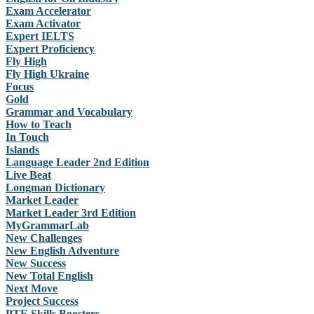
Exam Accelerator
Exam Activator
Expert IELTS
Expert Proficiency
Fly High
Fly High Ukraine
Focus
Gold
Grammar and Vocabulary
How to Teach
In Touch
Islands
Language Leader 2nd Edition
Live Beat
Longman Dictionary
Market Leader
Market Leader 3rd Edition
MyGrammarLab
New Challenges
New English Adventure
New Success
New Total English
Next Move
Project Success
PTE Skills Boosters