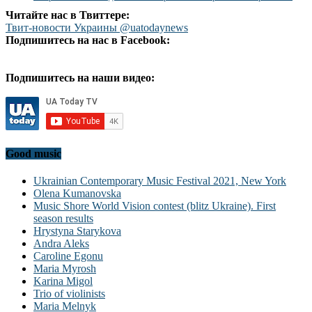
Читайте нас в Твиттере:
Твит-новости Украины @uatodaynews
Подпишитесь на нас в Facebook:
Подпишитесь на наши видео:
Good music
Ukrainian Contemporary Music Festival 2021, New York
Olena Kumanovska
Music Shore World Vision contest (blitz Ukraine). First
season results
Hrystyna Starykova
Andra Aleks
Caroline Egonu
Maria Myrosh
Karina Migol
Trio of violinists
Maria Melnyk