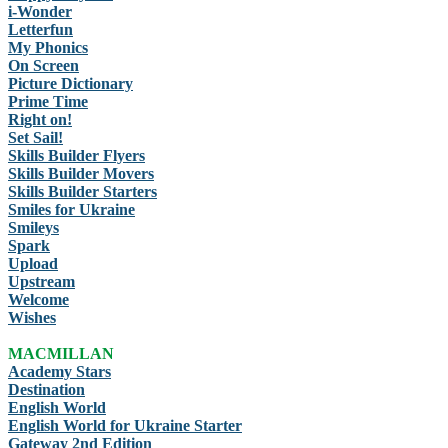
i-Wonder
Letterfun
My Phonics
On Screen
Picture Dictionary
Prime Time
Right on!
Set Sail!
Skills Builder Flyers
Skills Builder Movers
Skills Builder Starters
Smiles for Ukraine
Smileys
Spark
Upload
Upstream
Welcome
Wishes
MACMILLAN
Academy Stars
Destination
English World
English World for Ukraine Starter
Gateway 2nd Edition