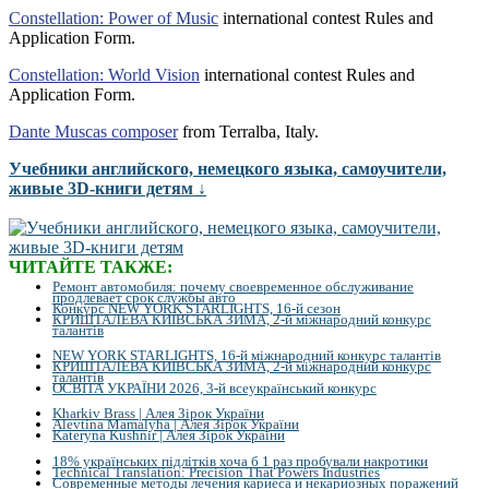
Constellation: Power of Music
international contest Rules and
Application Form.
Constellation: World Vision
international contest Rules and
Application Form.
Dante Muscas composer
from Terralba, Italy.
Учебники английского, немецкого языка, самоучители,
живые 3D-книги детям ↓
ЧИТАЙТЕ ТАКЖЕ:
Ремонт автомобиля: почему своевременное обслуживание
продлевает срок службы авто
Конкурс NEW YORK STARLIGHTS, 16-й сезон
КРИШТАЛЕВА КИЇВСЬКА ЗИМА, 2-й міжнародний конкурс
талантів
NEW YORK STARLIGHTS, 16-й міжнародний конкурс талантів
КРИШТАЛЕВА КИЇВСЬКА ЗИМА, 2-й міжнародний конкурс
талантів
ОСВІТА УКРАЇНИ 2026, 3-й всеукраїнський конкурс
Kharkiv Brass | Алея Зірок України
Alevtina Mamalyha | Алея Зірок України
Kateryna Kushnir | Алея Зірок України
18% українських підлітків хоча б 1 раз пробували накротики
Technical Translation: Precision That Powers Industries
Современные методы лечения кариеса и некариозных поражений