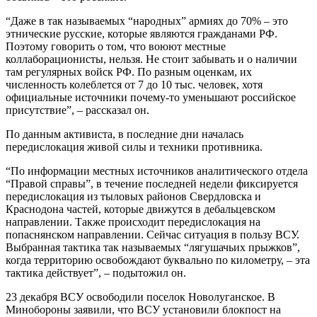
“Даже в так называемых “народных” армиях до 70% – это
этнические русские, которые являются гражданами РФ.
Поэтому говорить о том, что воюют местные
коллаборационисты, нельзя. Не стоит забывать и о наличии
там регулярных войск РФ. По разным оценкам, их
численность колеблется от 7 до 10 тыс. человек, хотя
официальные источники почему-то уменьшают российское
присутствие”, – рассказал он.
По данным активиста, в последние дни началась
передислокация живой силы и техники противника.
“По информации местных источников аналитического отдела
“Правой справы”, в течение последней недели фиксируется
передислокация из тыловых районов Свердловска и
Краснодона частей, которые движутся в дебальцевском
направлении. Также происходит передислокация на
попаснянском направлении. Сейчас ситуация в пользу ВСУ.
Выбранная тактика так называемых “лягушачьих прыжков”,
когда территорию освобождают буквально по километру, – эта
тактика действует”, – подытожил он.
23 декабря ВСУ освободили поселок Новолуганское. В
Минобороны заявили, что ВСУ установили блокпост на