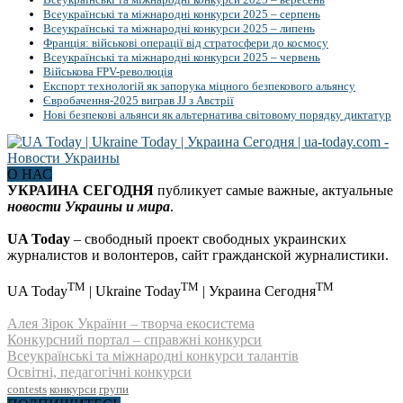
Всеукраїнські та міжнародні конкурси 2025 – серпень
Всеукраїнські та міжнародні конкурси 2025 – липень
Франція: військові операції від стратосфери до космосу
Всеукраїнські та міжнародні конкурси 2025 – червень
Військова FPV-революція
Експорт технологій як запорука міцного безпекового альянсу
Євробачення-2025 виграв JJ з Австрії
Нові безпекові альянси як альтернатива світовому порядку диктатур
О НАС
УКРАИНА СЕГОДНЯ
публикует самые важные, актуальные
новости Украины и мира
.
UA Today
– свободный проект свободных украинских
журналистов и волонтеров, сайт гражданской журналистики.
TM
TM
TM
UA Today
| Ukraine Today
| Украина Сегодня
Алея Зірок України – творча екосистема
Конкурсний портал – справжні конкурси
Всеукраїнські та міжнародні конкурси талантів
Освітні, педагогічні конкурси
contests
конкурси
групи