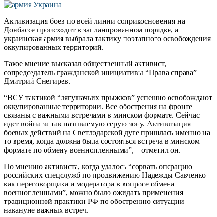
Активизация боев по всей линии соприкосновения на
Донбассе происходит в запланированном порядке, а
украинская армия выбрала тактику поэтапного освобождения
оккупированных территорий.
Такое мнение высказал общественный активист,
сопредседатель гражданской инициативы “Права справа”
Дмитрий Снегирев.
“ВСУ тактикой “лягушачьих прыжков” успешно освобождают
оккупированные территории. Все обострения на фронте
связаны с важными встречами в минском формате. Сейчас
идет война за так называемую серую зону. Активизация
боевых действий на Светлодарской дуге пришлась именно на
то время, когда должна была состояться встреча в минском
формате по обмену военнопленными”, – отметил он.
По мнению активиста, когда удалось “сорвать операцию
российских спецслужб по продвижению Надежды Савченко
как переговорщика и модератора в вопросе обмена
военнопленными”, можно было ожидать применения
традиционной практики РФ по обострению ситуации
накануне важных встреч.