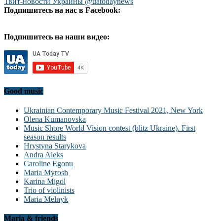
Твит-новости Украины @uatodaynews
Подпишитесь на нас в Facebook:
Подпишитесь на наши видео:
Good music
Ukrainian Contemporary Music Festival 2021, New York
Olena Kumanovska
Music Shore World Vision contest (blitz Ukraine). First
season results
Hrystyna Starykova
Andra Aleks
Caroline Egonu
Maria Myrosh
Karina Migol
Trio of violinists
Maria Melnyk
Maria & friends