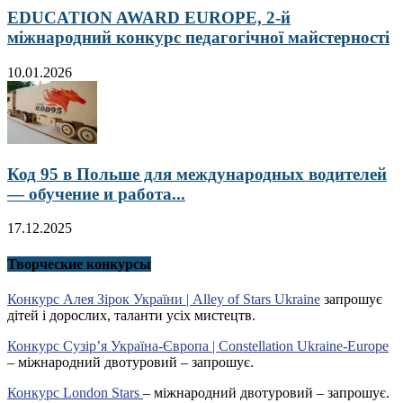
EDUCATION AWARD EUROPE, 2-й
міжнародний конкурс педагогічної майстерності
10.01.2026
Код 95 в Польше для международных водителей
— обучение и работа...
17.12.2025
Творческие конкурсы
Конкурс Алея Зірок України | Alley of Stars Ukraine
запрошує
дітей і дорослих, таланти усіх мистецтв.
Конкурс Сузір’я Україна-Європа | Constellation Ukraine-Europe
– міжнародний двотуровий – запрошує.
Конкурс London Stars
– міжнародний двотуровий – запрошує.