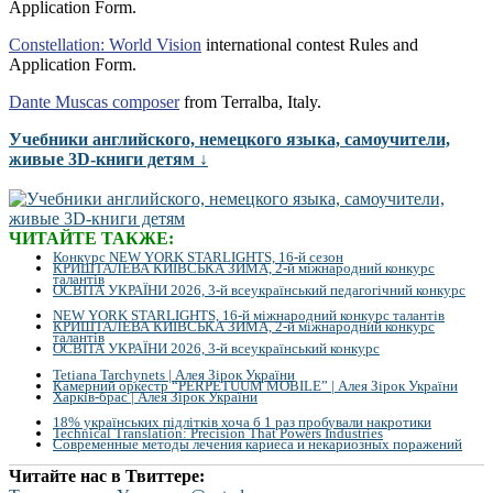
Application Form.
Constellation: World Vision
international contest Rules and
Application Form.
Dante Muscas composer
from Terralba, Italy.
Учебники английского, немецкого языка, самоучители,
живые 3D-книги детям ↓
ЧИТАЙТЕ ТАКЖЕ:
Конкурс NEW YORK STARLIGHTS, 16-й сезон
КРИШТАЛЕВА КИЇВСЬКА ЗИМА, 2-й міжнародний конкурс
талантів
ОСВІТА УКРАЇНИ 2026, 3-й всеукраїнський педагогічний конкурс
NEW YORK STARLIGHTS, 16-й міжнародний конкурс талантів
КРИШТАЛЕВА КИЇВСЬКА ЗИМА, 2-й міжнародний конкурс
талантів
ОСВІТА УКРАЇНИ 2026, 3-й всеукраїнський конкурс
Tetiana Tarchynets | Алея Зірок України
Камерний оркестр “PERPETUUM MOBILE” | Алея Зірок України
Харків-брас | Алея Зірок України
18% українських підлітків хоча б 1 раз пробували накротики
Technical Translation: Precision That Powers Industries
Современные методы лечения кариеса и некариозных поражений
Читайте нас в Твиттере: