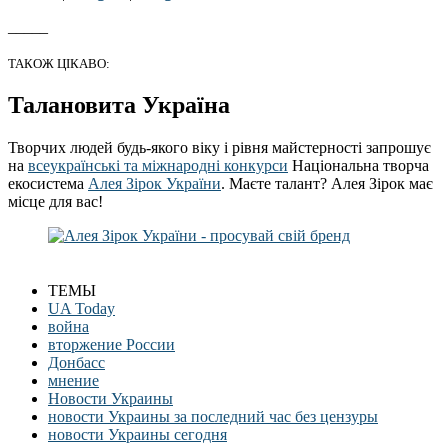
_____
ТАКОЖ ЦІКАВО:
Талановита Україна
Творчих людей будь-якого віку і рівня майстерності запрошує
на
всеукраїнські та міжнародні конкурси
Національна творча
екосистема
Алея Зірок України
. Маєте талант? Алея Зірок має
місце для вас!
ТЕМЫ
UA Today
война
вторжение России
Донбасс
мнение
Новости Украины
новости Украины за последний час без цензуры
новости Украины сегодня