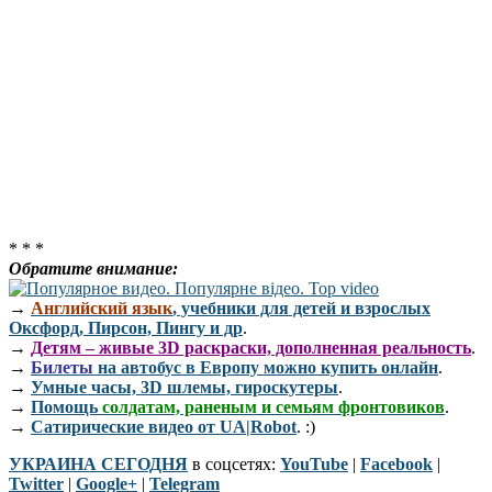
* * *
Обратите внимание:
→
Английский язык
, учебники для детей и взрослых
Оксфорд, Пирсон, Пингу и др
.
→
Детям – живые 3D раскраски, дополненная реальность
.
→
Билеты
на автобус в Европу можно купить онлайн
.
→
Умные часы, 3D шлемы, гироскутеры
.
→
Помощь
солдатам, раненым и семьям фронтовиков
.
→
Сатирические видео от UA|Robot
. :)
УКРАИНА СЕГОДНЯ
в соцсетях:
YouTube
|
Facebook
|
Twitter
|
Google+
|
Telegram