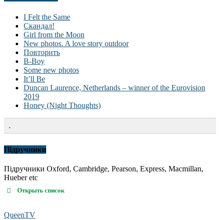
I Felt the Same
Скандал!
Girl from the Moon
New photos. A love story outdoor
Повторить
B-Boy
Some new photos
It’ll Be
Duncan Laurence, Netherlands – winner of the Eurovision
2019
Honey (Night Thoughts)
.
Підручники
Підручники Oxford, Cambridge, Pearson, Express, Macmillan,
Hueber etc
Открыть список
QueenTV