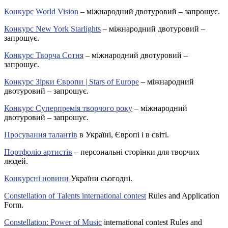
Конкурс World Vision
– міжнародний двотуровий – запрошує.
Конкурс New York Starlights
– міжнародний двотуровий –
запрошує.
Конкурс Творча Сотня
– міжнародний двотуровий –
запрошує.
Конкурс Зірки Європи | Stars of Europe
– міжнародний
двотуровий – запрошує.
Конкурс Суперпремія творчого року
– міжнародний
двотуровий – запрошує.
Просування талантів
в Україні, Європі і в світі.
Портфоліо артистів
– персональні сторінки для творчих
людей.
Конкурсні новини
України сьогодні.
Constellation of Talents international contest
Rules and Application
Form.
Constellation: Power of Music
international contest Rules and