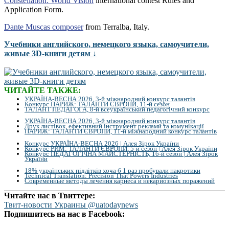
Constellation: World Vision
international contest Rules and
Application Form.
Dante Muscas composer
from Terralba, Italy.
Учебники английского, немецкого языка, самоучители,
живые 3D-книги детям ↓
ЧИТАЙТЕ ТАКЖЕ:
УКРАЇНА-ВЕСНА 2026, 3-й міжнародний конкурс талантів
Конкурс ПАРИЖ: ТАЛАНТИ ЄВРОПИ, 11-й сезон
ТАЛАНТ ПЕДАГОГА, 8-й всеукраїнський педагогічний конкурс
УКРАЇНА-ВЕСНА 2026, 3-й міжнародний конкурс талантів
Друк листівок, ефективний інструмент реклами та комунікації
ПАРИЖ: ТАЛАНТИ ЄВРОПИ, 11-й міжнародний конкурс талантів
Конкурс УКРАЇНА-ВЕСНА 2026 | Алея Зірок України
Конкурс РИМ: ТАЛАНТИ ЄВРОПИ, 5-й сезон | Алея Зірок України
Конкурс ПЕДАГОГІЧНА МАЙСТЕРНІСТЬ, 16-й сезон | Алея Зірок
України
18% українських підлітків хоча б 1 раз пробували накротики
Technical Translation: Precision That Powers Industries
Современные методы лечения кариеса и некариозных поражений
Читайте нас в Твиттере:
Твит-новости Украины @uatodaynews
Подпишитесь на нас в Facebook: