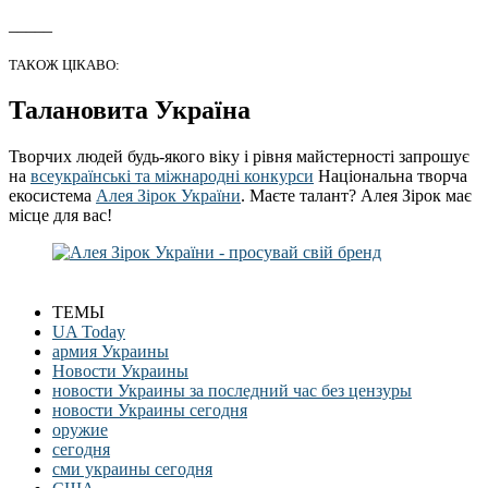
_____
ТАКОЖ ЦІКАВО:
Талановита Україна
Творчих людей будь-якого віку і рівня майстерності запрошує
на
всеукраїнські та міжнародні конкурси
Національна творча
екосистема
Алея Зірок України
. Маєте талант? Алея Зірок має
місце для вас!
ТЕМЫ
UA Today
армия Украины
Новости Украины
новости Украины за последний час без цензуры
новости Украины сегодня
оружие
сегодня
сми украины сегодня