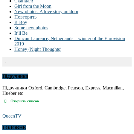
Скандал!
Girl from the Moon
New photos. A love story outdoor
Повторить
B-Boy
Some new photos
It’ll Be
Duncan Laurence, Netherlands – winner of the Eurovision
2019
Honey (Night Thoughts)
.
Підручники
Підручники Oxford, Cambridge, Pearson, Express, Macmillan,
Hueber etc
Открыть список
QueenTV
ГОЛОВНЕ