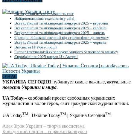
Як штучний інтелект захопить світ
Найдивовижніша технологія у світі
Всеукраїнські та міжнародні конкурси 2025 – вересень
Всеукраїнські та міжнародні конкурси 2025 – серпень
Всеукраїнські та міжнародні конкурси 2025 – липень
Франція: військові операції від стратосфери до космосу
Всеукраїнські та міжнародні конкурси 2025 – червень
Військова FPV-революція
Експорт технологій як запорука міцного безпекового альянсу
Євробачення-2025 виграв JJ з Австрії
О НАС
УКРАИНА СЕГОДНЯ
публикует самые важные, актуальные
новости Украины и мира
.
UA Today
– свободный проект свободных украинских
журналистов и волонтеров, сайт гражданской журналистики.
TM
TM
TM
UA Today
| Ukraine Today
| Украина Сегодня
Алея Зірок України – творча екосистема
Конкурсний портал – справжні конкурси