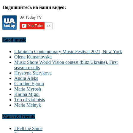
Подпишитесь на наши видео:
Good music
Ukrainian Contemporary Music Festival 2021, New York
Olena Kumanovska
Music Shore World Vision contest (blitz Ukraine). First
season results
Hrystyna Starykova
Andra Aleks
Caroline Egonu
Maria Myrosh
Karina Migol
Trio of violinists
Maria Melnyk
Maria & friends
I Felt the Same