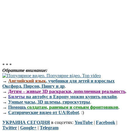
* * *
Обратите внимание:
→
Английский язык
, учебники для детей и взрослых
Оксфорд, Пирсон, Пингу и др
.
→
Детям – живые 3D раскраски, дополненная реальность
.
→
Билеты
на автобус в Европу можно купить онлайн
.
→
Умные часы, 3D шлемы, гироскутеры
.
→
Помощь
солдатам, раненым и семьям фронтовиков
.
→
Сатирические видео от UA|Robot
. :)
УКРАИНА СЕГОДНЯ
в соцсетях:
YouTube
|
Facebook
|
Twitter
|
Google+
|
Telegram