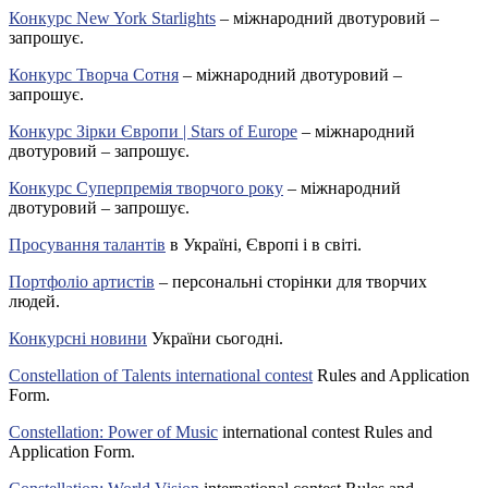
Конкурс New York Starlights
– міжнародний двотуровий –
запрошує.
Конкурс Творча Сотня
– міжнародний двотуровий –
запрошує.
Конкурс Зірки Європи | Stars of Europe
– міжнародний
двотуровий – запрошує.
Конкурс Суперпремія творчого року
– міжнародний
двотуровий – запрошує.
Просування талантів
в Україні, Європі і в світі.
Портфоліо артистів
– персональні сторінки для творчих
людей.
Конкурсні новини
України сьогодні.
Constellation of Talents international contest
Rules and Application
Form.
Constellation: Power of Music
international contest Rules and
Application Form.