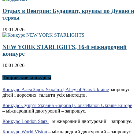
Отдых в Венгрии: Будапешт, круизы по Дунаю и
термы
19.01.2026
NEW YORK STARLIGHTS, 16-й міжнародний
конкурс
10.01.2026
Творческие конкурсы
Конкурс Алея Зірок України | Alley of Stars Ukraine
запрошує
дітей і дорослих, таланти усіх мистецтв.
Конкурс Сузір’я Україна-Європа | Constellation Ukraine-Europe
– міжнародний двотуровий – запрошує.
Конкурс London Stars
– міжнародний двотуровий – запрошує.
Конкурс World Vision
– міжнародний двотуровий – запрошує.