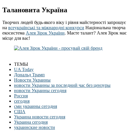
Талановита Україна
Творчих людей будь-якого віку і рівня майстерності запрошує
на
всеукраїнські та міжнародні конкурси
Національна творча
екосистема
Алея Зірок України
. Маєте талант? Алея Зірок має
місце для вас!
ТЕМЫ
UA Today
Дональд Трамп
Новости Украины
новости Украины за последний час без цензуры
новости Украины сегодня
Россия
сегодня
сми украины сегодня
США
Украина новости сегодня
Украина сегодня
украинские новости