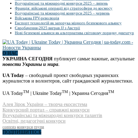
Всеукраїнські та міжнародні конкурси 2025 – липень
Франція: військові операції від стратосфери до космосу
Всеукраїнські та міжнародні конкурси 2025 – червень
Військова FPV-революція
Експорт технологій як запорука міцного безпекового альянсу
Євробачення-2025 виграв JJ з Австрії
Нові безпекові альянси як альтернатива світовому порядку диктатур
О НАС
УКРАИНА СЕГОДНЯ
публикует самые важные, актуальные
новости Украины и мира
.
UA Today
– свободный проект свободных украинских
журналистов и волонтеров, сайт гражданской журналистики.
TM
TM
TM
UA Today
| Ukraine Today
| Украина Сегодня
Алея Зірок України – творча екосистема
Конкурсний портал – справжні конкурси
Всеукраїнські та міжнародні конкурси талантів
Освітні, педагогічні конкурси
contests
конкурси
групи
ПОДПИШИТЕСЬ