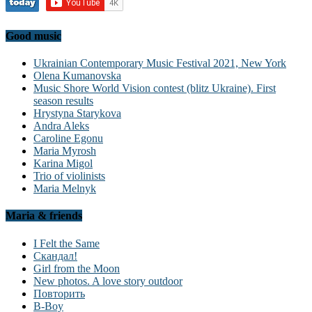
Good music
Ukrainian Contemporary Music Festival 2021, New York
Olena Kumanovska
Music Shore World Vision contest (blitz Ukraine). First
season results
Hrystyna Starykova
Andra Aleks
Caroline Egonu
Maria Myrosh
Karina Migol
Trio of violinists
Maria Melnyk
Maria & friends
I Felt the Same
Скандал!
Girl from the Moon
New photos. A love story outdoor
Повторить
B-Boy