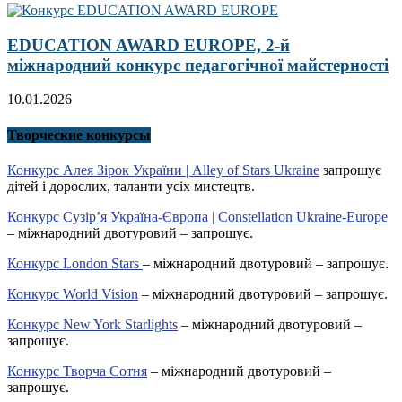
EDUCATION AWARD EUROPE, 2-й
міжнародний конкурс педагогічної майстерності
10.01.2026
Творческие конкурсы
Конкурс Алея Зірок України | Alley of Stars Ukraine
запрошує
дітей і дорослих, таланти усіх мистецтв.
Конкурс Сузір’я Україна-Європа | Constellation Ukraine-Europe
– міжнародний двотуровий – запрошує.
Конкурс London Stars
– міжнародний двотуровий – запрошує.
Конкурс World Vision
– міжнародний двотуровий – запрошує.
Конкурс New York Starlights
– міжнародний двотуровий –
запрошує.
Конкурс Творча Сотня
– міжнародний двотуровий –
запрошує.