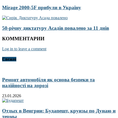
Mirage 2000-5F прибули в Україну
50-річну диктатуру Асадів повалено за 11 днів
КОММЕНТАРИИ
Log in to leave a comment
Свежее
Ремонт автомобіля як основа безпеки та
надійності на дорозі
23.01.2026
Отдых в Венгрии: Будапешт, круизы по Дунаю и
термы