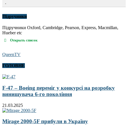
.
Підручники
Підручники Oxford, Cambridge, Pearson, Express, Macmillan,
Hueber etc
Открыть список
QueenTV
ГОЛОВНЕ
F-47 – Boeing переміг у конкурсі на розробку
винищувача 6-го покоління
21.03.2025
Mirage 2000-5F прибули в Україну