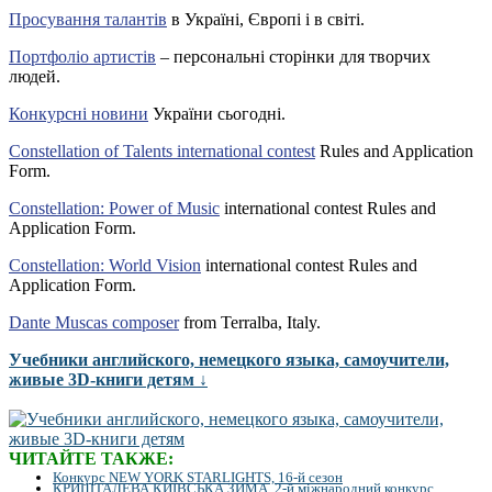
Просування талантів
в Україні, Європі і в світі.
Портфоліо артистів
– персональні сторінки для творчих
людей.
Конкурсні новини
України сьогодні.
Constellation of Talents international contest
Rules and Application
Form.
Constellation: Power of Music
international contest Rules and
Application Form.
Constellation: World Vision
international contest Rules and
Application Form.
Dante Muscas composer
from Terralba, Italy.
Учебники английского, немецкого языка, самоучители,
живые 3D-книги детям ↓
ЧИТАЙТЕ ТАКЖЕ:
Конкурс NEW YORK STARLIGHTS, 16-й сезон
КРИШТАЛЕВА КИЇВСЬКА ЗИМА, 2-й міжнародний конкурс