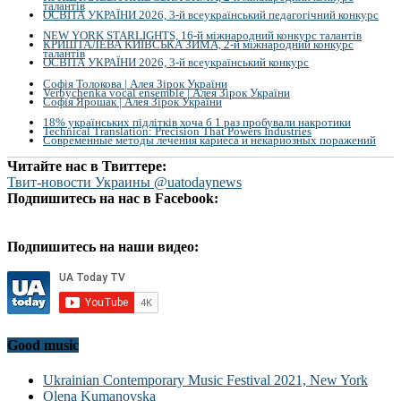
талантів
ОСВІТА УКРАЇНИ 2026, 3-й всеукраїнський педагогічний конкурс
NEW YORK STARLIGHTS, 16-й міжнародний конкурс талантів
КРИШТАЛЕВА КИЇВСЬКА ЗИМА, 2-й міжнародний конкурс
талантів
ОСВІТА УКРАЇНИ 2026, 3-й всеукраїнський конкурс
Софія Толокова | Алея Зірок України
Verbychenka vocal ensemble | Алея Зірок України
Софія Ярошак | Алея Зірок України
18% українських підлітків хоча б 1 раз пробували накротики
Technical Translation: Precision That Powers Industries
Современные методы лечения кариеса и некариозных поражений
Читайте нас в Твиттере:
Твит-новости Украины @uatodaynews
Подпишитесь на нас в Facebook:
Подпишитесь на наши видео:
Good music
Ukrainian Contemporary Music Festival 2021, New York
Olena Kumanovska