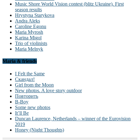
Music Shore World Vision contest (blitz Ukraine). First
season results
Hrystyna Starykova
Andra Aleks
Caroline Egonu
Maria Myrosh
Karina Migol
Trio of violinists
Maria Melnyk
Maria & friends
I Felt the Same
Скандал!
Girl from the Moon
New photos. A love story outdoor
Повторить
B-Boy
Some new photos
It’ll Be
Duncan Laurence, Netherlands – winner of the Eurovision
2019
Honey (Night Thoughts)