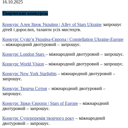
16.10.2025
Творческие конкурсы
Конкурс Алея Зірок України | Alley of Stars Ukraine
запрошує
дітей і дорослих, таланти усіх мистецтв.
Конкурс Сузір’я Україна-Європа | Constellation Ukraine-Europe
– міжнародний двотуровий – запрошує.
Конкурс London Stars
– міжнародний двотуровий – запрошує.
Конкурс World Vision
– міжнародний двотуровий – запрошує.
Конкурс New York Starlights
– міжнародний двотуровий –
запрошує.
Конкурс Творча Сотня
– міжнародний двотуровий –
запрошує.
Конкурс Зірки Європи | Stars of Europe
– міжнародний
двотуровий – запрошує.
Конкурс Суперпремія творчого року
– міжнародний
двотуровий – запрошує.