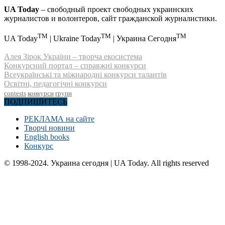
UA Today
– свободный проект свободных украинских
журналистов и волонтеров, сайт гражданской журналистики.
TM
TM
TM
UA Today
| Ukraine Today
| Украина Сегодня
Алея Зірок України – творча екосистема
Конкурсний портал – справжні конкурси
Всеукраїнські та міжнародні конкурси талантів
Освітні, педагогічні конкурси
contests
конкурси
групи
ПОДПИШИТЕСЬ
РЕКЛАМА на сайте
Творчі новини
English books
Конкурс
© 1998-2024. Украина сегодня | UA Today. All rights reserved