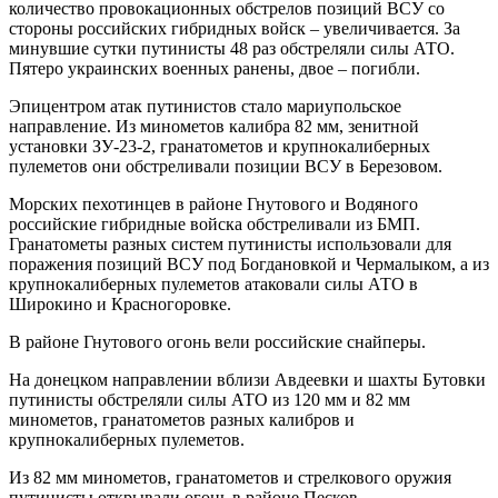
количество провокационных обстрелов позиций ВСУ со
стороны российских гибридных войск – увеличивается. За
минувшие сутки путинисты 48 раз обстреляли силы АТО.
Пятеро украинских военных ранены, двое – погибли.
Эпицентром атак путинистов стало мариупольское
направление. Из минометов калибра 82 мм, зенитной
установки ЗУ-23-2, гранатометов и крупнокалиберных
пулеметов они обстреливали позиции ВСУ в Березовом.
Морских пехотинцев в районе Гнутового и Водяного
российские гибридные войска обстреливали из БМП.
Гранатометы разных систем путинисты использовали для
поражения позиций ВСУ под Богдановкой и Чермалыком, а из
крупнокалиберных пулеметов атаковали силы АТО в
Широкино и Красногоровке.
В районе Гнутового огонь вели российские снайперы.
На донецком направлении вблизи Авдеевки и шахты Бутовки
путинисты обстреляли силы АТО из 120 мм и 82 мм
минометов, гранатометов разных калибров и
крупнокалиберных пулеметов.
Из 82 мм минометов, гранатометов и стрелкового оружия
путинисты открывали огонь в районе Песков.