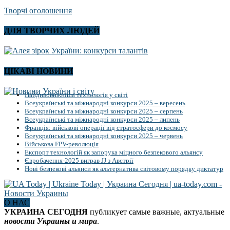
Творчі оголошення
ДЛЯ ТВОРЧИХ ЛЮДЕЙ
ЦІКАВІ НОВИНИ
Найдивовижніша технологія у світі
Всеукраїнські та міжнародні конкурси 2025 – вересень
Всеукраїнські та міжнародні конкурси 2025 – серпень
Всеукраїнські та міжнародні конкурси 2025 – липень
Франція: військові операції від стратосфери до космосу
Всеукраїнські та міжнародні конкурси 2025 – червень
Військова FPV-революція
Експорт технологій як запорука міцного безпекового альянсу
Євробачення-2025 виграв JJ з Австрії
Нові безпекові альянси як альтернатива світовому порядку диктатур
О НАС
УКРАИНА СЕГОДНЯ
публикует самые важные, актуальные
новости Украины и мира
.