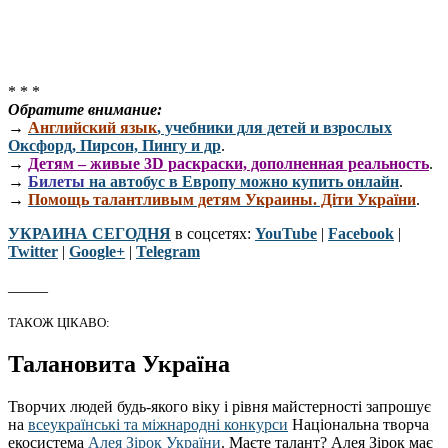
* * *
Обратите внимание:
→
Английский язык
, учебники для детей и взрослых
Оксфорд, Пирсон, Пингу и др
.
→
Детям – живые 3D раскраски, дополненная реальность
.
→
Билеты
на автобус в Европу можно купить онлайн
.
→
Помощь талантливым детям Украины. Діти України
.
УКРАИНА СЕГОДНЯ
в соцсетях:
YouTube
|
Facebook
|
Twitter
|
Google+
|
Telegram
_____
ТАКОЖ ЦІКАВО:
Талановита Україна
Творчих людей будь-якого віку і рівня майстерності запрошує
на
всеукраїнські та міжнародні конкурси
Національна творча
екосистема
Алея Зірок України
. Маєте талант? Алея Зірок має