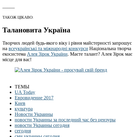
_____
ТАКОЖ ЦІКАВО:
Талановита Україна
Творчих людей будь-якого віку і рівня майстерності запрошує
на
всеукраїнські та міжнародні конкурси
Національна творча
екосистема
Алея Зірок України
. Маєте талант? Алея Зірок має
місце для вас!
ТЕМЫ
UA Today
Евровидение 2017
Киев
культура
Новости Украины
новости Украины за последний час без цензуры
новости Украины сегодня
сегодня
сми украины сегодня