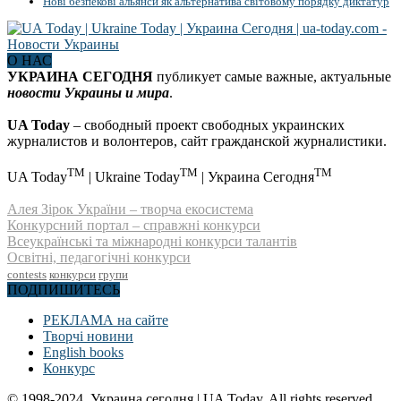
Нові безпекові альянси як альтернатива світовому порядку диктатур
О НАС
УКРАИНА СЕГОДНЯ
публикует самые важные, актуальные
новости Украины и мира
.
UA Today
– свободный проект свободных украинских
журналистов и волонтеров, сайт гражданской журналистики.
TM
TM
TM
UA Today
| Ukraine Today
| Украина Сегодня
Алея Зірок України – творча екосистема
Конкурсний портал – справжні конкурси
Всеукраїнські та міжнародні конкурси талантів
Освітні, педагогічні конкурси
contests
конкурси
групи
ПОДПИШИТЕСЬ
РЕКЛАМА на сайте
Творчі новини
English books
Конкурс
© 1998-2024. Украина сегодня | UA Today. All rights reserved