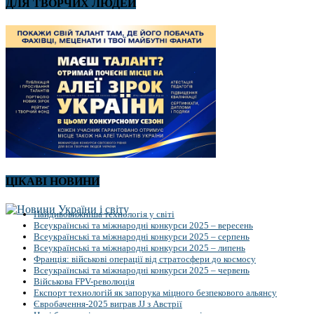
ДЛЯ ТВОРЧИХ ЛЮДЕЙ
ЦІКАВІ НОВИНИ
Найдивовижніша технологія у світі
Всеукраїнські та міжнародні конкурси 2025 – вересень
Всеукраїнські та міжнародні конкурси 2025 – серпень
Всеукраїнські та міжнародні конкурси 2025 – липень
Франція: військові операції від стратосфери до космосу
Всеукраїнські та міжнародні конкурси 2025 – червень
Військова FPV-революція
Експорт технологій як запорука міцного безпекового альянсу
Євробачення-2025 виграв JJ з Австрії