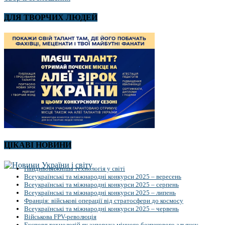
ДЛЯ ТВОРЧИХ ЛЮДЕЙ
ЦІКАВІ НОВИНИ
Найдивовижніша технологія у світі
Всеукраїнські та міжнародні конкурси 2025 – вересень
Всеукраїнські та міжнародні конкурси 2025 – серпень
Всеукраїнські та міжнародні конкурси 2025 – липень
Франція: військові операції від стратосфери до космосу
Всеукраїнські та міжнародні конкурси 2025 – червень
Військова FPV-революція
Експорт технологій як запорука міцного безпекового альянсу