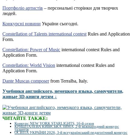
Портфоліо артистів
– персональні сторінки для творчих
людей.
Конкурсні новини
України сьогодні.
Constellation of Talents international contest
Rules and Application
Form.
Constellation: Power of Music
international contest Rules and
Application Form.
Constellation: World Vision
international contest Rules and
Application Form.
Dante Muscas composer
from Terralba, Italy.
Учебники английского, немецкого языка, самоучители,
живые 3D-книги детям ↓
ЧИТАЙТЕ ТАКЖЕ:
Конкурс NEW YORK STARLIGHTS, 16-й сезон
КРИШТАЛЕВА КИЇВСЬКА ЗИМА, 2-й міжнародний конкурс
талантів
ОСВІТА УКРАЇНИ 2026, 3-й всеукраїнський педагогічний конкурс