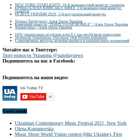
NEW YORK STARLIGHTS, 16-й міжнародний конкурс талантів
КРИШТАЛЕВА КИЇВСЬКА ЗИМА, 2-й міжнародний конкурс
талантів
ОСВІТА УКРАЇНИ 2026, 3-й всеукраїнський конкурс
Tetiana Tarchynets | Алея Зірок України
Камерний оркестр “PERPETUUM MOBILE” | Алея Зірок України
Харків-брас | Алея Зірок України
18% українських підлітків хоча б 1 раз пробували накротики
Technical Translation: Precision That Powers Industries
Современные методы лечения кариеса и некариозных поражений
Читайте нас в Твиттере:
Твит-новости Украины @uatodaynews
Подпишитесь на нас в Facebook:
Подпишитесь на наши видео:
Good music
Ukrainian Contemporary Music Festival 2021, New York
Olena Kumanovska
Music Shore World Vision contest (blitz Ukraine). First