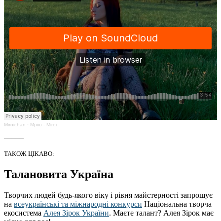
Miroichan
·
Мрію - Miroi
_____
ТАКОЖ ЦІКАВО:
Талановита Україна
Творчих людей будь-якого віку і рівня майстерності запрошує
на
всеукраїнські та міжнародні конкурси
Національна творча
екосистема
Алея Зірок України
. Маєте талант? Алея Зірок має