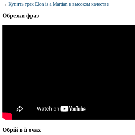
→
Купить трек Elon is a Martian в высоком качестве
Обрезки фраз
Обрій в її очах