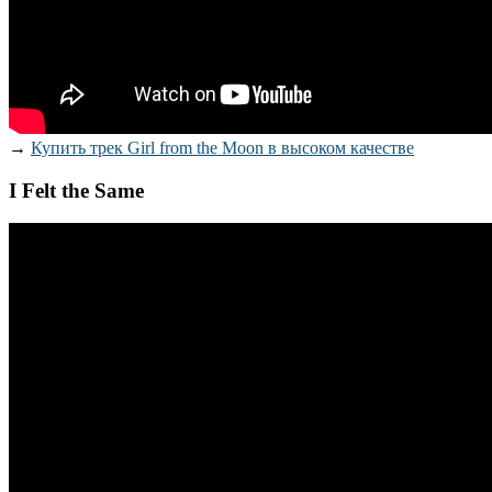
→
Купить трек Girl from the Moon в высоком качестве
I Felt the Same