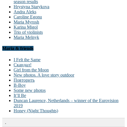
season results
Hrystyna Starykova
Andra Aleks
Caroline Egonu
Maria Myrosh
Karina Migol
Trio of violinists
Maria Melnyk
Maria & friends
I Felt the Same
Скандал!
Girl from the Moon
New photos. A love story outdoor
Повторить
B-Boy
Some new photos
It’ll Be
Duncan Laurence, Netherlands – winner of the Eurovision
2019
Honey (Night Thoughts)
.