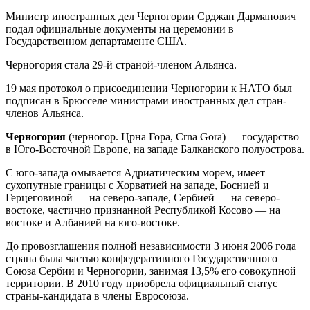
Министр иностранных дел Черногории Срджан Дарманович
подал официальные документы на церемонии в
Государственном департаменте США.
Черногория стала 29-й страной-членом Альянса.
19 мая протокол о присоединении Черногории к НАТО был
подписан в Брюсселе министрами иностранных дел стран-
членов Альянса.
Черногория
(черногор. Црна Гора, Crna Gora) — государствo
в Юго-Восточной Европе, на западе Балканского полуострова.
С юго-запада омывается Адриатическим морем, имеет
сухопутные границы с Хорватией на западе, Боснией и
Герцеговиной — на северо-западе, Сербией — на северо-
востоке, частично признанной Республикой Косово — на
востоке и Албанией на юго-востоке.
До провозглашения полной независимости 3 июня 2006 года
страна была частью конфедеративного Государственного
Союза Сербии и Черногории, занимая 13,5% его совокупной
территории. В 2010 году приобрела официальный статус
страны-кандидата в члены Евросоюза.