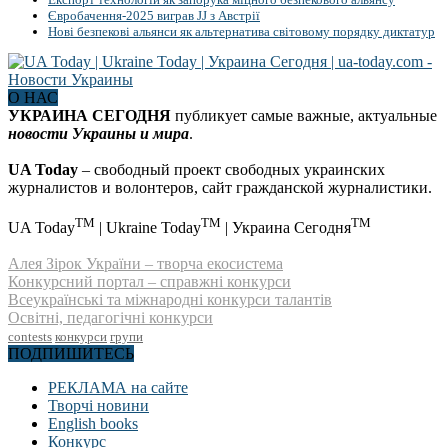
Євробачення-2025 виграв JJ з Австрії
Нові безпекові альянси як альтернатива світовому порядку диктатур
О НАС
УКРАИНА СЕГОДНЯ
публикует самые важные, актуальные
новости Украины и мира
.
UA Today
– свободный проект свободных украинских
журналистов и волонтеров, сайт гражданской журналистики.
TM
TM
TM
UA Today
| Ukraine Today
| Украина Сегодня
Алея Зірок України – творча екосистема
Конкурсний портал – справжні конкурси
Всеукраїнські та міжнародні конкурси талантів
Освітні, педагогічні конкурси
contests
конкурси
групи
ПОДПИШИТЕСЬ
РЕКЛАМА на сайте
Творчі новини
English books
Конкурс