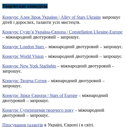
Творческие конкурсы
Конкурс Алея Зірок України | Alley of Stars Ukraine
запрошує
дітей і дорослих, таланти усіх мистецтв.
Конкурс Сузір’я Україна-Європа | Constellation Ukraine-Europe
– міжнародний двотуровий – запрошує.
Конкурс London Stars
– міжнародний двотуровий – запрошує.
Конкурс World Vision
– міжнародний двотуровий – запрошує.
Конкурс New York Starlights
– міжнародний двотуровий –
запрошує.
Конкурс Творча Сотня
– міжнародний двотуровий –
запрошує.
Конкурс Зірки Європи | Stars of Europe
– міжнародний
двотуровий – запрошує.
Конкурс Суперпремія творчого року
– міжнародний
двотуровий – запрошує.
Просування талантів
в Україні, Європі і в світі.