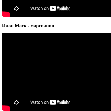
Илон Маск - марсианин