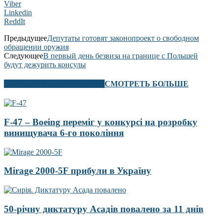
Viber
Linkedin
ReddIt
Предыдущее
Депутаты готовят законопроект о свободном
обращении оружия
Следующее
В первый день безвиза на границе с Польшей
будут дежурить консулы
В ЭТОМ РАЗДЕЛЕ ТАКЖЕ
СМОТРЕТЬ БОЛЬШЕ
F-47 – Boeing переміг у конкурсі на розробку
винищувача 6-го покоління
Mirage 2000-5F прибули в Україну
50-річну диктатуру Асадів повалено за 11 днів