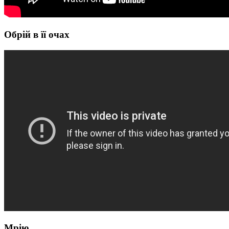
Обрій в її очах
Мрію