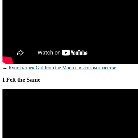
→
Купить трек Girl from the Moon в высоком качестве
I Felt the Same