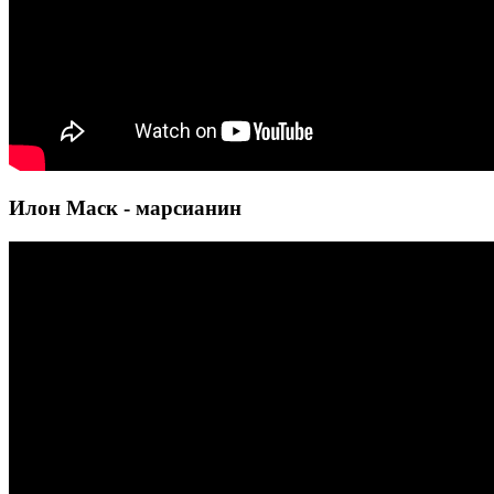
Илон Маск - марсианин