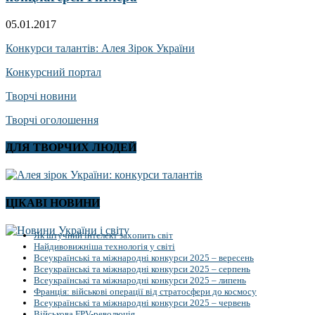
05.01.2017
Конкурси талантів: Алея Зірок України
Конкурсний портал
Творчі новини
Творчі оголошення
ДЛЯ ТВОРЧИХ ЛЮДЕЙ
ЦІКАВІ НОВИНИ
Як штучний інтелект захопить світ
Найдивовижніша технологія у світі
Всеукраїнські та міжнародні конкурси 2025 – вересень
Всеукраїнські та міжнародні конкурси 2025 – серпень
Всеукраїнські та міжнародні конкурси 2025 – липень
Франція: військові операції від стратосфери до космосу
Всеукраїнські та міжнародні конкурси 2025 – червень
Військова FPV-революція