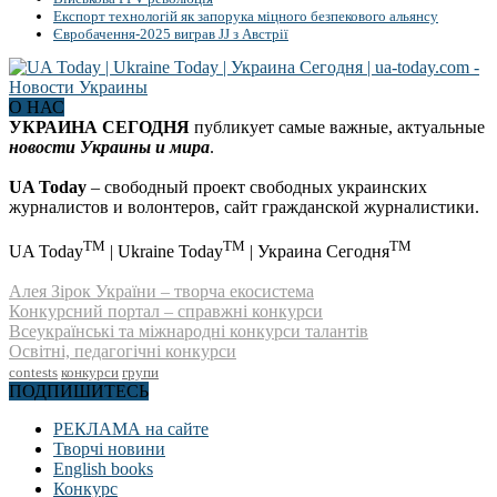
Експорт технологій як запорука міцного безпекового альянсу
Євробачення-2025 виграв JJ з Австрії
О НАС
УКРАИНА СЕГОДНЯ
публикует самые важные, актуальные
новости Украины и мира
.
UA Today
– свободный проект свободных украинских
журналистов и волонтеров, сайт гражданской журналистики.
TM
TM
TM
UA Today
| Ukraine Today
| Украина Сегодня
Алея Зірок України – творча екосистема
Конкурсний портал – справжні конкурси
Всеукраїнські та міжнародні конкурси талантів
Освітні, педагогічні конкурси
contests
конкурси
групи
ПОДПИШИТЕСЬ
РЕКЛАМА на сайте
Творчі новини
English books
Конкурс