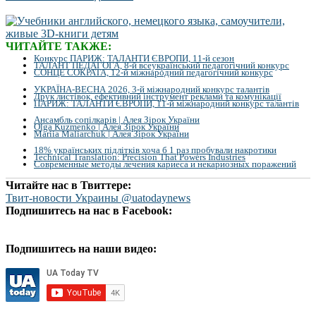
ЧИТАЙТЕ ТАКЖЕ:
Конкурс ПАРИЖ: ТАЛАНТИ ЄВРОПИ, 11-й сезон
ТАЛАНТ ПЕДАГОГА, 8-й всеукраїнський педагогічний конкурс
СОНЦЕ СОКРАТА, 12-й міжнародний педагогічний конкурс
УКРАЇНА-ВЕСНА 2026, 3-й міжнародний конкурс талантів
Друк листівок, ефективний інструмент реклами та комунікації
ПАРИЖ: ТАЛАНТИ ЄВРОПИ, 11-й міжнародний конкурс талантів
Ансамбль сопілкарів | Алея Зірок України
Olga Kuzmenko | Алея Зірок України
Mariia Maliarchuk | Алея Зірок України
18% українських підлітків хоча б 1 раз пробували накротики
Technical Translation: Precision That Powers Industries
Современные методы лечения кариеса и некариозных поражений
Читайте нас в Твиттере:
Твит-новости Украины @uatodaynews
Подпишитесь на нас в Facebook:
Подпишитесь на наши видео: