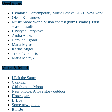
Good music
Ukrainian Contemporary Music Festival 2021, New York
Olena Kumanovska
Music Shore World Vision contest (blitz Ukraine). First
season results
Hrystyna Starykova
Andra Aleks
Caroline Egonu
Maria Myrosh
Karina Migol
Trio of violinists
Maria Melnyk
Maria & friends
I Felt the Same
Скандал!
Girl from the Moon
New photos. A love story outdoor
Повторить
B-Boy
Some new photos
It’ll Be