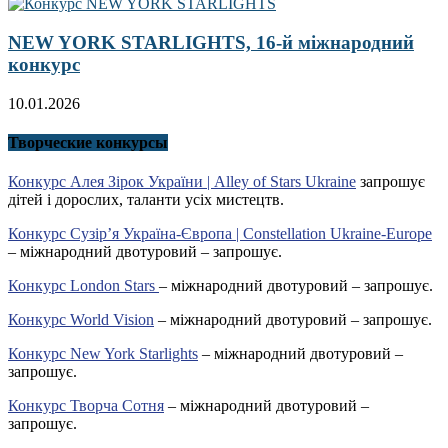
NEW YORK STARLIGHTS, 16-й міжнародний
конкурс
10.01.2026
Творческие конкурсы
Конкурс Алея Зірок України | Alley of Stars Ukraine
запрошує
дітей і дорослих, таланти усіх мистецтв.
Конкурс Сузір’я Україна-Європа | Constellation Ukraine-Europe
– міжнародний двотуровий – запрошує.
Конкурс London Stars
– міжнародний двотуровий – запрошує.
Конкурс World Vision
– міжнародний двотуровий – запрошує.
Конкурс New York Starlights
– міжнародний двотуровий –
запрошує.
Конкурс Творча Сотня
– міжнародний двотуровий –
запрошує.