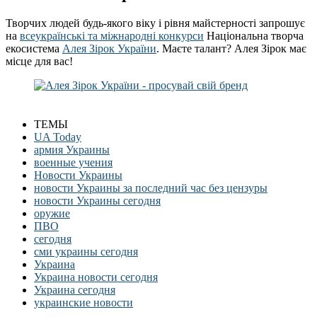
Творчих людей будь-якого віку і рівня майстерності запрошує
на
всеукраїнські та міжнародні конкурси
Національна творча
екосистема
Алея Зірок України
. Маєте талант? Алея Зірок має
місце для вас!
ТЕМЫ
UA Today
армия Украины
военные учения
Новости Украины
новости Украины за последний час без цензуры
новости Украины сегодня
оружие
ПВО
сегодня
сми украины сегодня
Украина
Украина новости сегодня
Украина сегодня
украинские новости