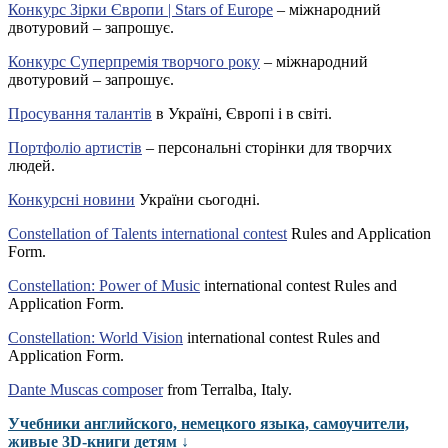
Конкурс Зірки Європи | Stars of Europe
– міжнародний
двотуровий – запрошує.
Конкурс Суперпремія творчого року
– міжнародний
двотуровий – запрошує.
Просування талантів
в Україні, Європі і в світі.
Портфоліо артистів
– персональні сторінки для творчих
людей.
Конкурсні новини
України сьогодні.
Constellation of Talents international contest
Rules and Application
Form.
Constellation: Power of Music
international contest Rules and
Application Form.
Constellation: World Vision
international contest Rules and
Application Form.
Dante Muscas composer
from Terralba, Italy.
Учебники английского, немецкого языка, самоучители,
живые 3D-книги детям ↓