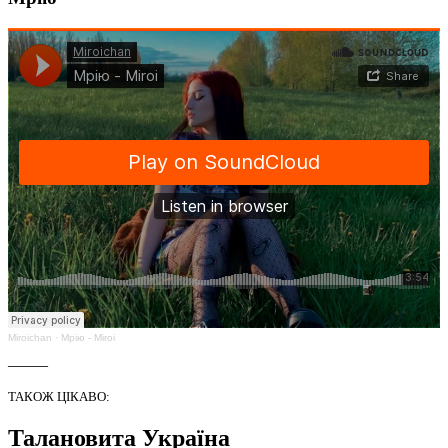
Miroichan
·
Мрію - Miroi
_____
ТАКОЖ ЦІКАВО:
Талановита Україна