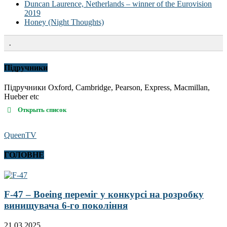
Duncan Laurence, Netherlands – winner of the Eurovision
2019
Honey (Night Thoughts)
.
Підручники
Підручники Oxford, Cambridge, Pearson, Express, Macmillan,
Hueber etc
Открыть список
QueenTV
ГОЛОВНЕ
F-47 – Boeing переміг у конкурсі на розробку
винищувача 6-го покоління
21.03.2025