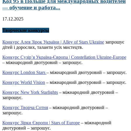
Код 95 в Польше для международных водителей
— обучение и работа...
17.12.2025
Творческие конкурсы
Конкурс Алея Зірок України | Alley of Stars Ukraine
запрошує
дітей і дорослих, таланти усіх мистецтв.
Конкурс Сузір’я Україна-Європа | Constellation Ukraine-Europe
– міжнародний двотуровий – запрошує.
Конкурс London Stars
– міжнародний двотуровий – запрошує.
Конкурс World Vision
– міжнародний двотуровий – запрошує.
Конкурс New York Starlights
– міжнародний двотуровий –
запрошує.
Конкурс Творча Сотня
– міжнародний двотуровий –
запрошує.
Конкурс Зірки Європи | Stars of Europe
– міжнародний
двотуровий – запрошує.