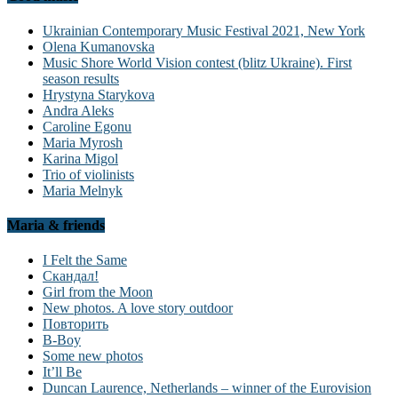
Ukrainian Contemporary Music Festival 2021, New York
Olena Kumanovska
Music Shore World Vision contest (blitz Ukraine). First
season results
Hrystyna Starykova
Andra Aleks
Caroline Egonu
Maria Myrosh
Karina Migol
Trio of violinists
Maria Melnyk
Maria & friends
I Felt the Same
Скандал!
Girl from the Moon
New photos. A love story outdoor
Повторить
B-Boy
Some new photos
It’ll Be
Duncan Laurence, Netherlands – winner of the Eurovision