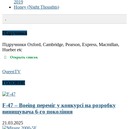
2019
Honey (Night Thoughts)
.
Підручники
Підручники Oxford, Cambridge, Pearson, Express, Macmillan,
Hueber etc
Открыть список
QueenTV
ГОЛОВНЕ
F-47 – Boeing переміг у конкурсі на розробку
винищувача 6-го покоління
21.03.2025