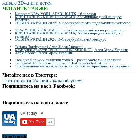
ЧИТАЙТЕ ТАКЖЕ:
Конкурс NEW YORK STARLIGHTS, 16-й сезон
КРИШТАЛЕВА КИЇВСЬКА ЗИМА, 2-й міжнародний конкурс
талантів
ОСВІТА УКРАЇНИ 2026, 3-й всеукраїнський педагогічний конкурс
NEW YORK STARLIGHTS, 16-й міжнародний конкурс талантів
КРИШТАЛЕВА КИЇВСЬКА ЗИМА, 2-й міжнародний конкурс
талантів
ОСВІТА УКРАЇНИ 2026, 3-й всеукраїнський конкурс
Tetiana Tarchynets | Алея Зірок України
Камерний оркестр “PERPETUUM MOBILE” | Алея Зірок України
Харків-брас | Алея Зірок України
18% українських підлітків хоча б 1 раз пробували накротики
Technical Translation: Precision That Powers Industries
Современные методы лечения кариеса и некариозных поражений
Читайте нас в Твиттере:
Твит-новости Украины @uatodaynews
Подпишитесь на нас в Facebook:
Подпишитесь на наши видео:
Good music