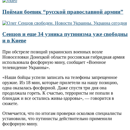
Пойман боевик “русской православной армии”
Сенцов и еще 34 узника путинизма уже свободны
и в Киеве
При обстреле позиций украинских военных возле
Новоселовки Донецкой области россияская гибридная армия
использовала фосфорную мину, сообщает «Военное
телевидение Украины».
«Наши бойцы успели записать на телефоны запрещенное
оружие. Из 18 мин, которые прилетели на нашу позицию,
одна оказалась фосфорной. Даже спустя три дня она
продолжала гореть. К счастью, террористы не попали в
блиндаж и все остались живы-здоровы», — говорится в
сюжете.
Отмечается, что по итогам проверки осколков специалисты
установили, что путинисты действительно применили
фосфорную мину.