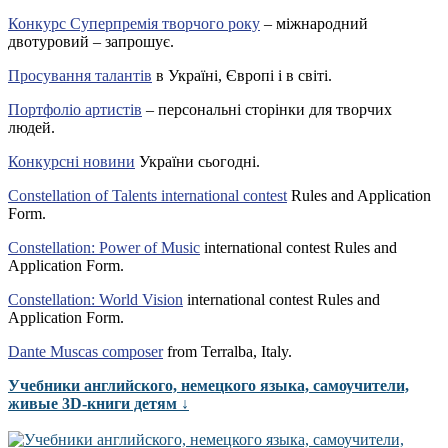
Конкурс Суперпремія творчого року
– міжнародний
двотуровий – запрошує.
Просування талантів
в Україні, Європі і в світі.
Портфоліо артистів
– персональні сторінки для творчих
людей.
Конкурсні новини
України сьогодні.
Constellation of Talents international contest
Rules and Application
Form.
Constellation: Power of Music
international contest Rules and
Application Form.
Constellation: World Vision
international contest Rules and
Application Form.
Dante Muscas composer
from Terralba, Italy.
Учебники английского, немецкого языка, самоучители,
живые 3D-книги детям ↓