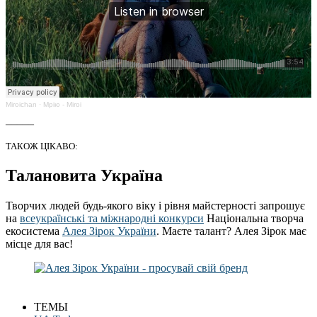
Miroichan
·
Мрію - Miroi
_____
ТАКОЖ ЦІКАВО:
Талановита Україна
Творчих людей будь-якого віку і рівня майстерності запрошує
на
всеукраїнські та міжнародні конкурси
Національна творча
екосистема
Алея Зірок України
. Маєте талант? Алея Зірок має
місце для вас!
ТЕМЫ