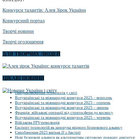
Конкурси талантів: Алея Зірок України
Конкурсний портал
Творчі новини
Творчі оголошення
ДЛЯ ТВОРЧИХ ЛЮДЕЙ
ЦІКАВІ НОВИНИ
Найдивовижніша технологія у світі
Всеукраїнські та міжнародні конкурси 2025 – вересень
Всеукраїнські та міжнародні конкурси 2025 – серпень
Всеукраїнські та міжнародні конкурси 2025 – липень
Франція: військові операції від стратосфери до космосу
Всеукраїнські та міжнародні конкурси 2025 – червень
Військова FPV-революція
Експорт технологій як запорука міцного безпекового альянсу
Євробачення-2025 виграв JJ з Австрії
Нові безпекові альянси як альтернатива світовому порядку диктатур