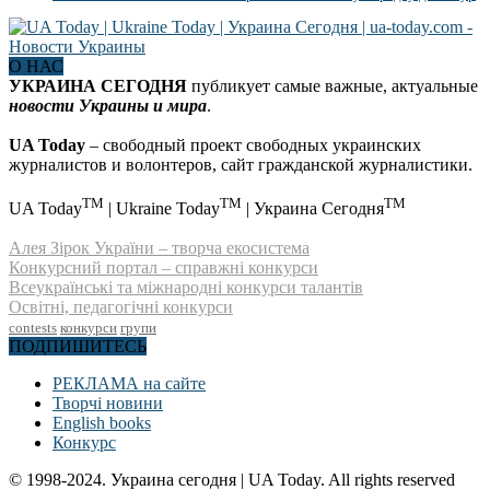
О НАС
УКРАИНА СЕГОДНЯ
публикует самые важные, актуальные
новости Украины и мира
.
UA Today
– свободный проект свободных украинских
журналистов и волонтеров, сайт гражданской журналистики.
TM
TM
TM
UA Today
| Ukraine Today
| Украина Сегодня
Алея Зірок України – творча екосистема
Конкурсний портал – справжні конкурси
Всеукраїнські та міжнародні конкурси талантів
Освітні, педагогічні конкурси
contests
конкурси
групи
ПОДПИШИТЕСЬ
РЕКЛАМА на сайте
Творчі новини
English books
Конкурс
© 1998-2024. Украина сегодня | UA Today. All rights reserved