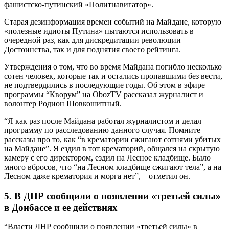
фашистско-путинский «Политнавигатор».
Старая дезинформация времен событий на Майдане, которую
«полезные идиоты Путина» пытаются использовать в
очередной раз, как для дискредитации революции
Достоинства, так и для поднятия своего рейтинга.
Утверждения о том, что во время Майдана погибло несколько
сотен человек, которые так и остались пропавшими без вести,
не подтвердились в последующие годы. Об этом в эфире
программы “Кворум” на ObozTV рассказал журналист и
волонтер Родион Шовкошитный.
“Я как раз после Майдана работал журналистом и делал
программу по расследованию данного случая. Помните
рассказы про то, как “в крематории сжигают сотнями убитых
на Майдане”. Я ездил в тот крематорий, общался на скрытую
камеру с его директором, ездил на Лесное кладбище. Было
много вбросов, что “на Лесном кладбище сжигают тела”, а на
Лесном даже крематория и морга нет”, – отметил он.
5. В ДНР сообщили о появлении «третьей силы»
в Донбассе и ее действиях
“Власти ДНР сообщили о появлении «третьей силы» в