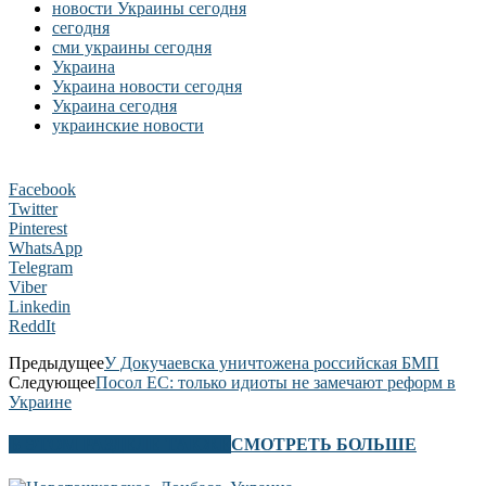
новости Украины сегодня
сегодня
сми украины сегодня
Украина
Украина новости сегодня
Украина сегодня
украинские новости
Facebook
Twitter
Pinterest
WhatsApp
Telegram
Viber
Linkedin
ReddIt
Предыдущее
У Докучаевска уничтожена российская БМП
Следующее
Посол ЕС: только идиоты не замечают реформ в
Украине
В ЭТОМ РАЗДЕЛЕ ТАКЖЕ
СМОТРЕТЬ БОЛЬШЕ