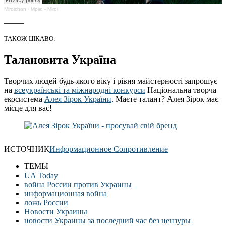
Miroichan
·
Мрію - Miroi
_____
ТАКОЖ ЦІКАВО:
Талановита Україна
Творчих людей будь-якого віку і рівня майстерності запрошує
на
всеукраїнські та міжнародні конкурси
Національна творча
екосистема
Алея Зірок України
. Маєте талант? Алея Зірок має
місце для вас!
ИСТОЧНИК
Информационное Сопротивление
ТЕМЫ
UA Today
война России против Украины
информационная война
ложь России
Новости Украины
новости Украины за последний час без цензуры