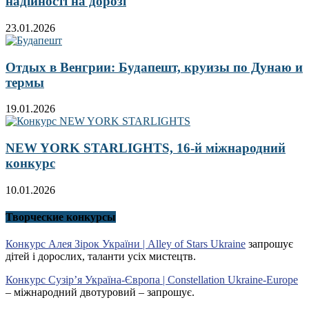
надійності на дорозі
23.01.2026
Отдых в Венгрии: Будапешт, круизы по Дунаю и
термы
19.01.2026
NEW YORK STARLIGHTS, 16-й міжнародний
конкурс
10.01.2026
Творческие конкурсы
Конкурс Алея Зірок України | Alley of Stars Ukraine
запрошує
дітей і дорослих, таланти усіх мистецтв.
Конкурс Сузір’я Україна-Європа | Constellation Ukraine-Europe
– міжнародний двотуровий – запрошує.