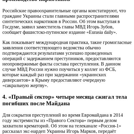
Российские правоохранительные органы констатируют, что
граждане Украины стали главными распространителями
синтетических наркотиков в России. Об этом выступая в
Госдуме, заявил заместитель главы МВД Игорь Зубов,
сообщает фашистско-путинское издание «Eurasia daily».
Как показывает международная практика, такие громогласные
заявления соответствующего ведомства обычно
подтверждаются результатами успешно проведенных
операций с задержанием преступников, предоставляются
неопровержимые факты состава преступления. В данном
случае МВД России нужно поучиться у коллег из ФСБ,
которые каждый раз при задержании «украинских
диверсантов» в Крыму предоставляют очередную
«сакральную жертву».
4. «Правый сектор» четыре месяца сжигал тела
погибших после Майдана
Для сокрытия преступлений во время Евромайдана в 2014
году экстремисты из «Правого Сектора» первым делом
захватили крематорий. Об этом на телеканале «Россия-1»
рассказал экс-нардеп Украины Игорь Марков, передаёт