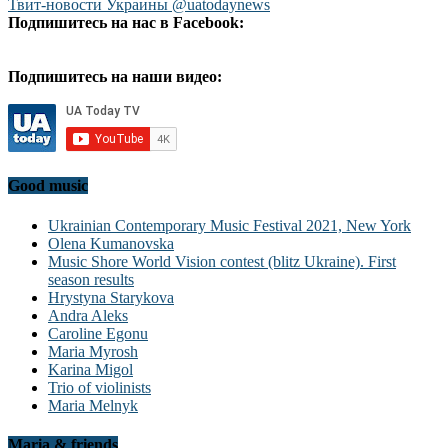
Твит-новости Украины @uatodaynews
Подпишитесь на нас в Facebook:
Подпишитесь на наши видео:
Good music
Ukrainian Contemporary Music Festival 2021, New York
Olena Kumanovska
Music Shore World Vision contest (blitz Ukraine). First
season results
Hrystyna Starykova
Andra Aleks
Caroline Egonu
Maria Myrosh
Karina Migol
Trio of violinists
Maria Melnyk
Maria & friends