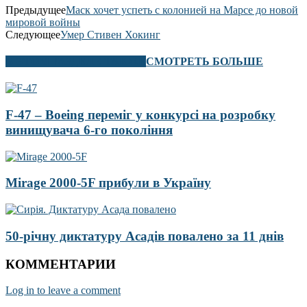
Предыдущее
Маск хочет успеть с колонией на Марсе до новой
мировой войны
Следующее
Умер Стивен Хокинг
В ЭТОМ РАЗДЕЛЕ ТАКЖЕ
СМОТРЕТЬ БОЛЬШЕ
F-47 – Boeing переміг у конкурсі на розробку
винищувача 6-го покоління
Mirage 2000-5F прибули в Україну
50-річну диктатуру Асадів повалено за 11 днів
КОММЕНТАРИИ
Log in to leave a comment