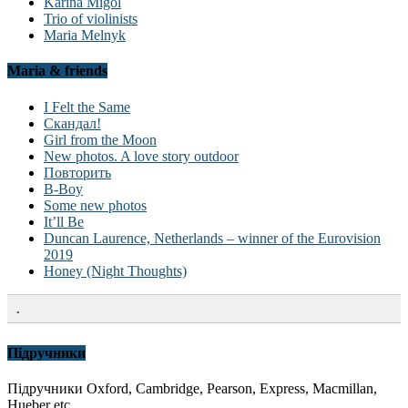
Karina Migol
Trio of violinists
Maria Melnyk
Maria & friends
I Felt the Same
Скандал!
Girl from the Moon
New photos. A love story outdoor
Повторить
B-Boy
Some new photos
It’ll Be
Duncan Laurence, Netherlands – winner of the Eurovision
2019
Honey (Night Thoughts)
.
Підручники
Підручники Oxford, Cambridge, Pearson, Express, Macmillan,
Hueber etc