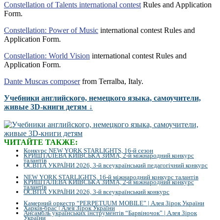
Constellation of Talents international contest
Rules and Application
Form.
Constellation: Power of Music
international contest Rules and
Application Form.
Constellation: World Vision
international contest Rules and
Application Form.
Dante Muscas composer
from Terralba, Italy.
Учебники английского, немецкого языка, самоучители,
живые 3D-книги детям ↓
ЧИТАЙТЕ ТАКЖЕ:
Конкурс NEW YORK STARLIGHTS, 16-й сезон
КРИШТАЛЕВА КИЇВСЬКА ЗИМА, 2-й міжнародний конкурс
талантів
ОСВІТА УКРАЇНИ 2026, 3-й всеукраїнський педагогічний конкурс
NEW YORK STARLIGHTS, 16-й міжнародний конкурс талантів
КРИШТАЛЕВА КИЇВСЬКА ЗИМА, 2-й міжнародний конкурс
талантів
ОСВІТА УКРАЇНИ 2026, 3-й всеукраїнський конкурс
Камерний оркестр “PERPETUUM MOBILE” | Алея Зірок України
Харків-брас | Алея Зірок України
Ансамбль українських інструментів “Барвіночок” | Алея Зірок
України