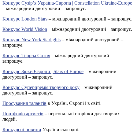
Конкурс Сузір’я Україна-Європа | Constellation Ukraine-Europe
– міжнародний двотуровий – запрошує.
Конкурс London Stars
– міжнародний двотуровий – запрошує.
Конкурс World Vision
– міжнародний двотуровий – запрошує.
Конкурс New York Starlights
– міжнародний двотуровий –
запрошує.
Конкурс Творча Сотня
– міжнародний двотуровий –
запрошує.
Конкурс Зірки Європи | Stars of Europe
– міжнародний
двотуровий – запрошує.
Конкурс Суперпремія творчого року
– міжнародний
двотуровий – запрошує.
Просування талантів
в Україні, Європі і в світі.
Портфоліо артистів
– персональні сторінки для творчих
людей.
Конкурсні новини
України сьогодні.