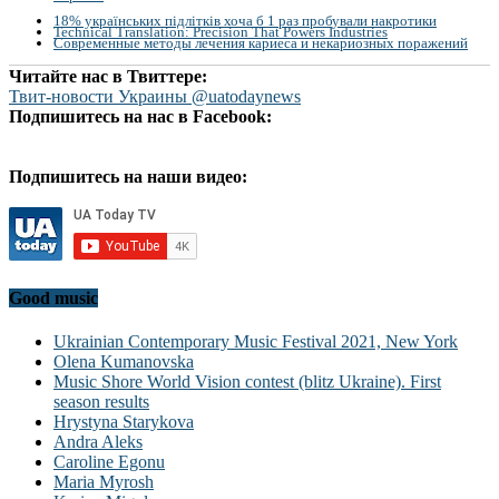
18% українських підлітків хоча б 1 раз пробували накротики
Technical Translation: Precision That Powers Industries
Современные методы лечения кариеса и некариозных поражений
Читайте нас в Твиттере:
Твит-новости Украины @uatodaynews
Подпишитесь на нас в Facebook:
Подпишитесь на наши видео:
Good music
Ukrainian Contemporary Music Festival 2021, New York
Olena Kumanovska
Music Shore World Vision contest (blitz Ukraine). First
season results
Hrystyna Starykova
Andra Aleks
Caroline Egonu
Maria Myrosh