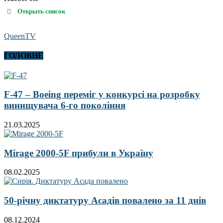
Открыть список
QueenTV
ГОЛОВНЕ
F-47 – Boeing переміг у конкурсі на розробку
винищувача 6-го покоління
21.03.2025
Mirage 2000-5F прибули в Україну
08.02.2025
50-річну диктатуру Асадів повалено за 11 днів
08.12.2024