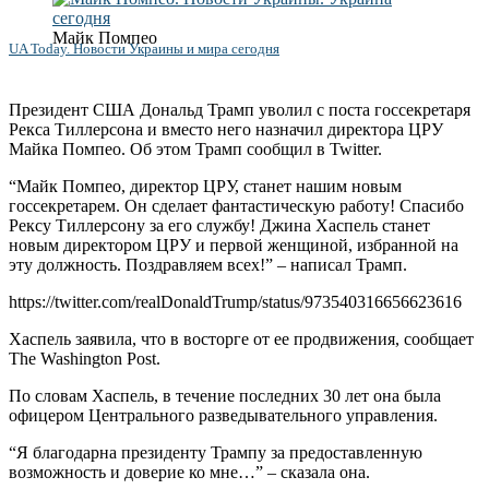
Майк Помпео
UA Today. Новости Украины и мира сегодня
Президент США Дональд Трамп уволил с поста госсекретаря
Рекса Тиллерсона и вместо него назначил директора ЦРУ
Майка Помпео. Об этом Трамп сообщил в Twitter.
“Майк Помпео, директор ЦРУ, станет нашим новым
госсекретарем. Он сделает фантастическую работу! Спасибо
Рексу Тиллерсону за его службу! Джина Хаспель станет
новым директором ЦРУ и первой женщиной, избранной на
эту должность. Поздравляем всех!” – написал Трамп.
https://twitter.com/realDonaldTrump/status/973540316656623616
Хаспель заявила, что в восторге от ее продвижения, сообщает
The Washington Post.
По словам Хаспель, в течение последних 30 лет она была
офицером Центрального разведывательного управления.
“Я благодарна президенту Трампу за предоставленную
возможность и доверие ко мне…” – сказала она.