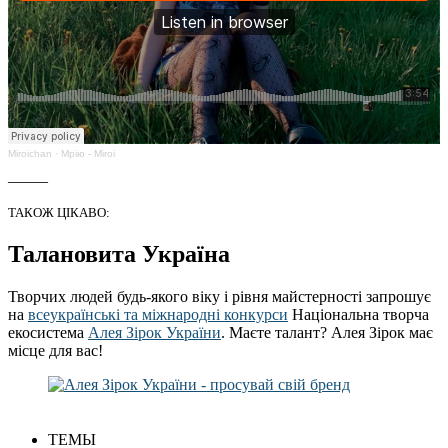
Miroichan
·
Мрію - Miroi
_____
ТАКОЖ ЦІКАВО:
Талановита Україна
Творчих людей будь-якого віку і рівня майстерності запрошує
на
всеукраїнські та міжнародні конкурси
Національна творча
екосистема
Алея Зірок України
. Маєте талант? Алея Зірок має
місце для вас!
ТЕМЫ