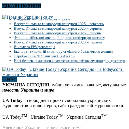
ЦІКАВІ НОВИНИ
Найдивовижніша технологія у світі
Всеукраїнські та міжнародні конкурси 2025 – вересень
Всеукраїнські та міжнародні конкурси 2025 – серпень
Всеукраїнські та міжнародні конкурси 2025 – липень
Франція: військові операції від стратосфери до космосу
Всеукраїнські та міжнародні конкурси 2025 – червень
Військова FPV-революція
Експорт технологій як запорука міцного безпекового альянсу
Євробачення-2025 виграв JJ з Австрії
Нові безпекові альянси як альтернатива світовому порядку диктатур
О НАС
УКРАИНА СЕГОДНЯ
публикует самые важные, актуальные
новости Украины и мира
.
UA Today
– свободный проект свободных украинских
журналистов и волонтеров, сайт гражданской журналистики.
TM
TM
TM
UA Today
| Ukraine Today
| Украина Сегодня
Алея Зірок України – творча екосистема