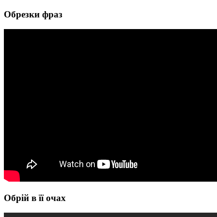
Обрезки фраз
Обрій в її очах