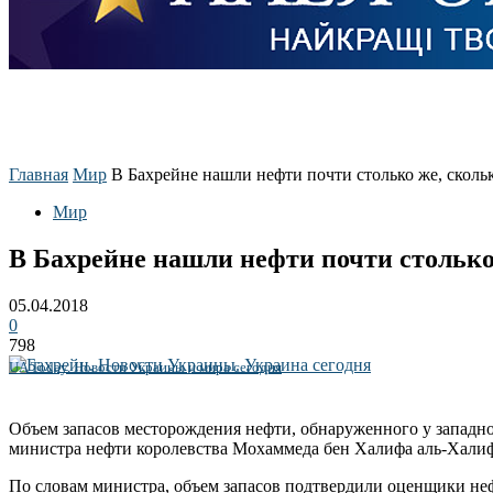
Главная
Мир
В Бахрейне нашли нефти почти столько же, скольк
Мир
В Бахрейне нашли нефти почти столько 
05.04.2018
0
798
UA Today. Новости Украины и мира сегодня
Объем запасов месторождения нефти, обнаруженного у западног
министра нефти королевства Мохаммеда бен Халифа аль-Халиф
По словам министра, объем запасов подтвердили оценщики неф