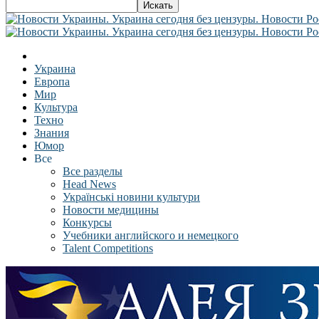
Украина
Европа
Мир
Культура
Техно
Знания
Юмор
Все
Все разделы
Head News
Українські новини культури
Новости медицины
Конкурсы
Учебники английского и немецкого
Talent Competitions