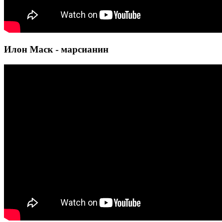
Илон Маск - марсианин