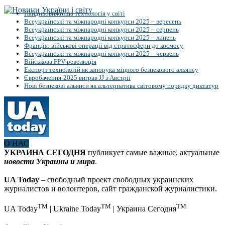
Найдивовижніша технологія у світі
Всеукраїнські та міжнародні конкурси 2025 – вересень
Всеукраїнські та міжнародні конкурси 2025 – серпень
Всеукраїнські та міжнародні конкурси 2025 – липень
Франція: військові операції від стратосфери до космосу
Всеукраїнські та міжнародні конкурси 2025 – червень
Військова FPV-революція
Експорт технологій як запорука міцного безпекового альянсу
Євробачення-2025 виграв JJ з Австрії
Нові безпекові альянси як альтернатива світовому порядку диктатур
О НАС
УКРАИНА СЕГОДНЯ
публикует самые важные, актуальные
новости Украины и мира
.
UA Today
– свободный проект свободных украинских
журналистов и волонтеров, сайт гражданской журналистики.
TM
TM
TM
UA Today
| Ukraine Today
| Украина Сегодня