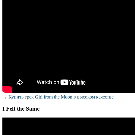
→
Купить трек Girl from the Moon в высоком качестве
I Felt the Same