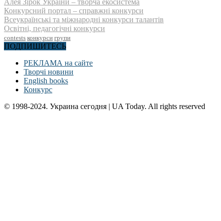
Алея Зірок України – творча екосистема
Конкурсний портал – справжні конкурси
Всеукраїнські та міжнародні конкурси талантів
Освітні, педагогічні конкурси
contests
конкурси
групи
ПОДПИШИТЕСЬ
РЕКЛАМА на сайте
Творчі новини
English books
Конкурс
© 1998-2024. Украина сегодня | UA Today. All rights reserved