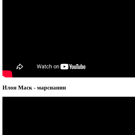
Илон Маск - марсианин