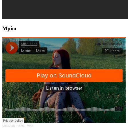
Мрію
Miroichan
·
Мрію - Miroi