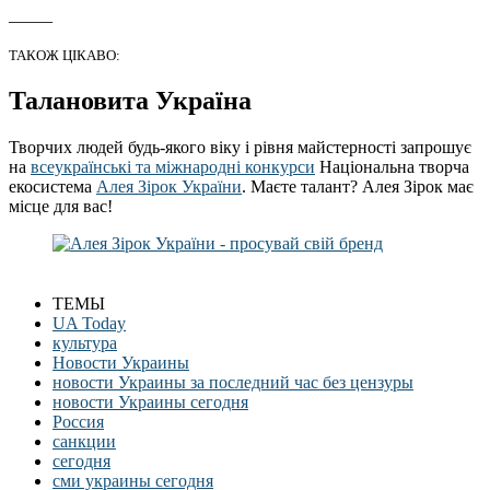
_____
ТАКОЖ ЦІКАВО:
Талановита Україна
Творчих людей будь-якого віку і рівня майстерності запрошує
на
всеукраїнські та міжнародні конкурси
Національна творча
екосистема
Алея Зірок України
. Маєте талант? Алея Зірок має
місце для вас!
ТЕМЫ
UA Today
культура
Новости Украины
новости Украины за последний час без цензуры
новости Украины сегодня
Россия
санкции
сегодня
сми украины сегодня